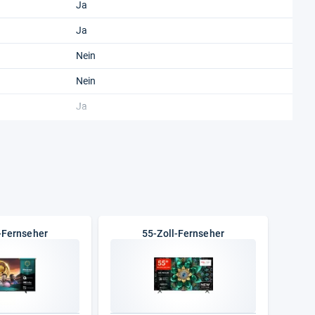
Ja
Ja
Nein
Nein
Ja
Ja
G
F
11,9 kg
-Fernseher
55-Zoll-Fernseher
den)
193 kWh
den)
77 kWh
300 x 200