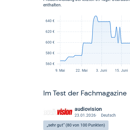
enthalten.
Im Test der Fach­ma­ga­zine
audiovision
23.01.2026
·
Deutsch
Test
auf
Bewertung:
„sehr gut“ (80 von 100 Punkten)
Deutsch