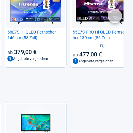
nächste
58E7S Hi-​QLED-​Fern­se­her
55E7S PRO Hi-​QLED-​Fern­se­
146 cm (58 Zoll)
her 139 cm (55 Zoll) –
UltraHD/4K mit 144Hz Panel
(3)
379,00 €
477,00 €
8
Angebote vergleichen
9
Angebote vergleichen