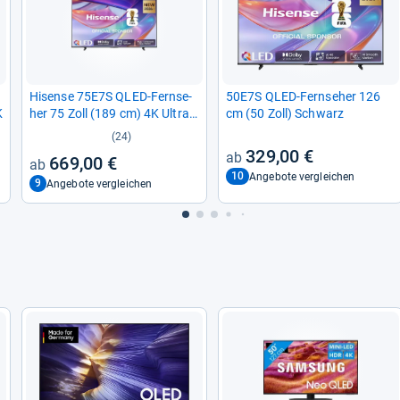
Hisense 75E7S QLED-​Fern­se­
50E7S QLED-​Fern­se­her 126
K
her 75 Zoll (189 cm) 4K Ultra
cm (50 Zoll) Schwarz
HD Smart-​TV
(24)
329,00 €
669,00 €
10
Angebote vergleichen
9
Angebote vergleichen