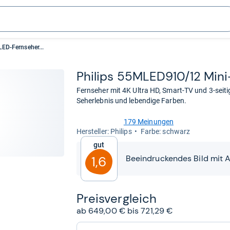
ED-Fernseher...
Phi­lips 55MLED910/12 Mini-​
Fernseher mit 4K Ultra HD, Smart-TV und 3-seit
Seherlebnis und lebendige Farben.
179 Meinungen
4,3
Her­stel­ler: Philips
Farbe: schwarz
von
Gut
5
Sternen
Beeindruckendes Bild mit A
1,6
Preis­ver­gleich
ab 649,00 € bis 721,29 €
zum