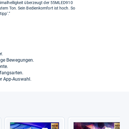
malhelligkeit überzeugt der 55MLED910
tem Ton. Sein Bedienkomfort ist hoch. So
ipp‘.“
r.
­sige Bewe­gun­gen.
ente.
fangs­ar­ten.
er App-​Aus­wahl.