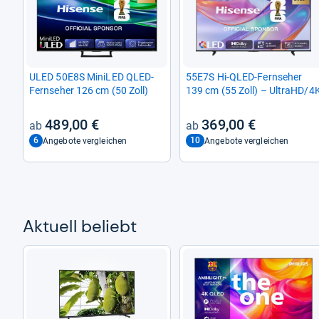
ULED 50E8S Mini­LED QLED-​
55E7S Hi-​QLED-​Fern­se­her
Fern­se­her 126 cm (50 Zoll)
139 cm (55 Zoll) – UltraHD/4
489,00 €
369,00 €
6
10
Angebote vergleichen
Angebote vergleichen
Aktu­ell beliebt