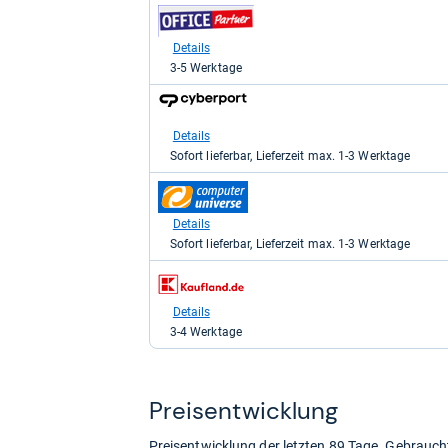
694,36
zum
kaufen.
Shop:
bei
Details
office-
3-5 Werktage
partner.de
-
zum
Office
Shop:
Partner
bei
Details
GmbH
Cyberport
für
Sofort lieferbar, Lieferzeit max. 1-3 Werktage
für
694,37
698,00
kaufen.
zum
kaufen.
Shop:
bei
Details
computeruniverse.net
Sofort lieferbar, Lieferzeit max. 1-3 Werktage
für
698,00
zum
kaufen.
Shop:
bei
Details
Kaufland
3-4 Werktage
für
721,29
kaufen.
Preis­ent­wick­lung
Preisentwicklung der letzten 89 Tage. Gebrau