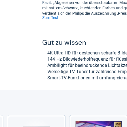
Fazit:
„Abgesehen von der überschaubaren Maxi
mit sattem Schwarz, leuchtenden Farben und gu
verdient sich der Philips die Auszeichnung ‚Preist
(öffnet
Zum Test
in
neuem
Tab)
Gut zu wis­sen
4K Ultra HD für gesto­chen scharfe Bil­de
144 Hz Bild­wie­der­hol­fre­quenz für flüs
Ambi­light für beein­dru­ckende Licht­ak­z
Viel­sei­tige TV-​Tuner für zahl­rei­che Emp­
Smart-​TV-​Funk­tio­nen mit umfang­rei­ch