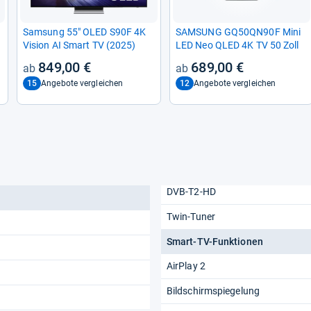
Sam­sung 55" OLED S90F 4K
SAM­SUNG GQ50QN90F Mini
Vision AI Smart TV (2025)
LED Neo QLED 4K TV 50 Zoll
849,00 €
689,00 €
15
12
Angebote vergleichen
Angebote vergleichen
DVB-T2-HD
Twin-Tuner
Smart-TV-Funktionen
AirPlay 2
Bildschirmspiegelung