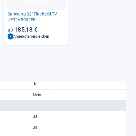
Sam­sung 32" Flach­bild TV
UE32H5002FK
185,18 €
7
Angebote vergleichen
Ja
Nein
Ja
Ja