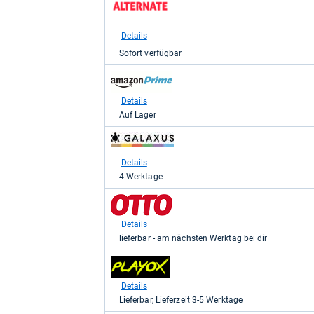
Shop:
bei
Alternate
Details
für
Sofort verfügbar
649,00
kaufen.
zum
Shop:
bei
Details
Amazon.de
Auf Lager
für
663,99
zum
kaufen.
Shop:
bei
Details
galaxus
4 Werktage
für
680,29
zum
kaufen.
Shop:
bei
Details
Otto.de
lieferbar - am nächsten Werktag bei dir
für
689,99
zum
kaufen.
Shop:
bei
Details
playox.de
Lieferbar, Lieferzeit 3-5 Werktage
für