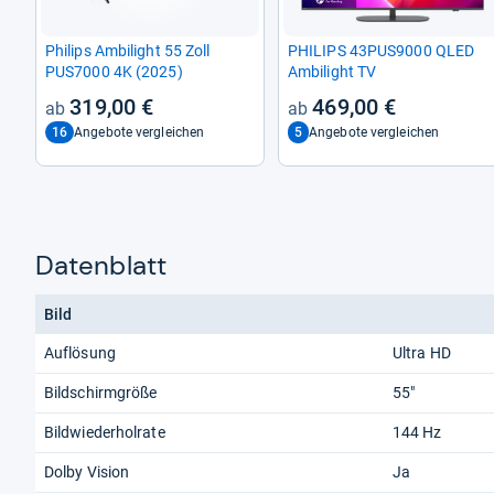
Phi­lips Ambi­light 55 Zoll
PHI­LIPS 43PUS9000 QLED
PUS7000 4K (2025)
Ambi­light TV
319,00 €
469,00 €
16
5
Angebote vergleichen
Angebote vergleichen
Datenblatt
Bild
Auflösung
Ultra HD
Bildschirmgröße
55"
Bildwiederholrate
144 Hz
Dolby Vision
Ja