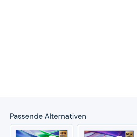
Pas­sende Alter­na­ti­ven