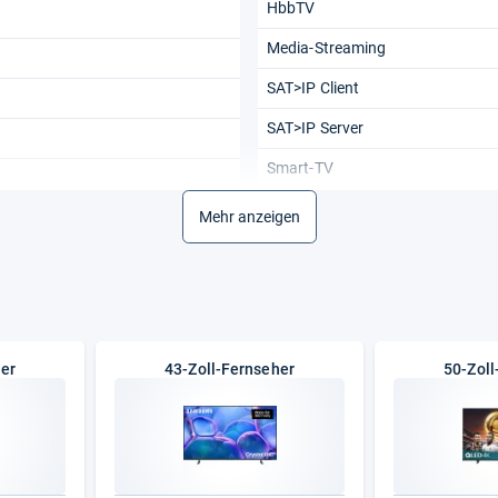
HbbTV
Media-Streaming
SAT>IP Client
SAT>IP Server
Smart-TV
WLAN
Mehr anzeigen
Allgemeine Daten
Energieeffizienz (HDR)
Energieeffizienz (SDR)
Gewicht
her
43-Zoll-Fernseher
50-Zoll
Stromverbrauch HDR (1000 Stun
Stromverbrauch SDR (1000 Stun
Vesa-Norm