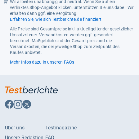
Wir arbeiten unabhängig und neutral. Wenn Sie auf ein
verlinktes Shop-Angebot klicken, unterstützen Sie uns dabei. Wir
Produktart
Tischsteckdose
erhalten dann ggf. eine Vergütung.
Erfahren Sie, wie sich Testberichte.de finanziert
Spannung
2.3E+2 Volt
Alle Preise sind Gesamtpreise inkl. aktuell geltender gesetzlicher
Steckdosen-Typ
USB
Umsatzsteuer. Versandkosten werden ggf. gesondert
berechnet. Maßgeblich sind der Gesamtpreis und die
Stecker-Typ
A
Versandkosten, die der jeweilige Shop zum Zeitpunkt des
Kaufes anbietet.
Zimmer
Küche
Mehr Infos dazu in unseren FAQs
Auf
Auf
Auf
Facebook
Instagram
X
folgen
folgen
folgen
Über uns
Testmagazine
Unsere Redaktion
FAQ