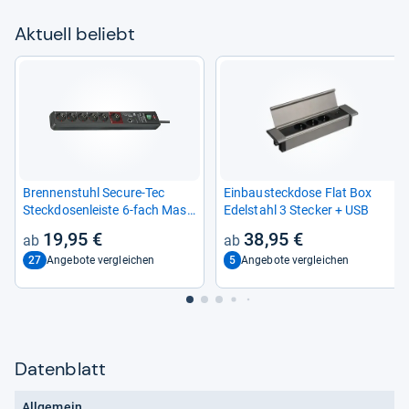
Aktu­ell beliebt
Bren­nen­stuhl Secure-​Tec
Ein­bau­steck­dose Flat Box
Steck­do­sen­leiste 6-​fach Mas­
Edel­stahl 3 Ste­cker + USB
ter
19,95 €
38,95 €
27
5
Angebote vergleichen
Angebote vergleichen
Datenblatt
Allgemein