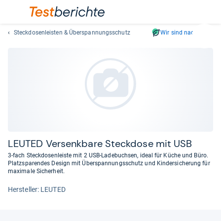
Steckdosenleisten & Überspannungsschutz
Wir sind nachhaltig
Suc
Geben
Sie
mindest
drei
Zeichen
ein.
Vorschl
erschei
automat
LEU­TED Ver­senk­bare Steck­dose mit USB
und
3-fach Steckdosenleiste mit 2 USB-Ladebuchsen, ideal für Küche und Büro.
lassen
Platzsparendes Design mit Überspannungsschutz und Kindersicherung für
maximale Sicherheit.
sich
mit
Her­stel­ler: LEUTED
den
Pfeiltas
auswähl