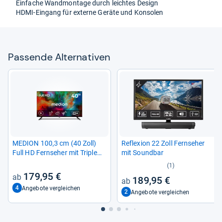
Ein­fa­che Wand­mon­tage durch leich­tes Design
HDMI-​Ein­gang für externe Geräte und Kon­so­len
Pas­sende Alter­na­ti­ven
MEDION 100,3 cm (40 Zoll)
Refle­xion 22 Zoll Fern­se­her
Full HD Fern­se­her mit Tri­ple
mit Sound­bar
Tuner
(1)
179,95 €
189,95 €
4
Angebote vergleichen
2
Angebote vergleichen