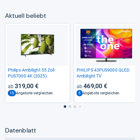
Aktu­ell beliebt
Phi­lips Ambi­light 55 Zoll
PHI­LIPS 43PUS9000 QLED
PUS7000 4K (2025)
Ambi­light TV
319,00 €
469,00 €
15
5
Angebote vergleichen
Angebote vergleichen
Datenblatt