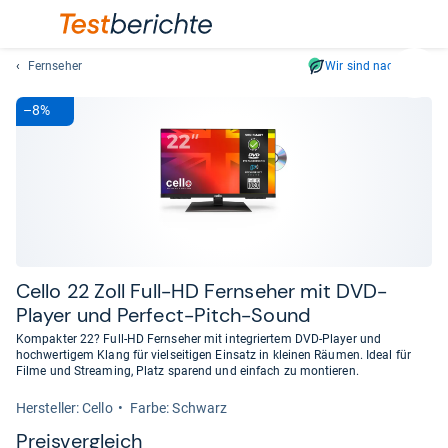
Fernseher
Wir sind nachhaltig
Suc
Geben
–8%
Sie
mindest
drei
Zeichen
ein.
Vorschl
erschei
automat
Cello 22 Zoll Full-​HD Fern­se­her mit DVD-​
und
Player und Per­fect-​Pitch-​Sound
lassen
Kompakter 22? Full-HD Fernseher mit integriertem DVD-Player und
sich
hochwertigem Klang für vielseitigen Einsatz in kleinen Räumen. Ideal für
mit
Filme und Streaming, Platz sparend und einfach zu montieren.
den
Her­stel­ler: Cello
Farbe: Schwarz
Pfeiltas
Preis­ver­gleich
auswähl