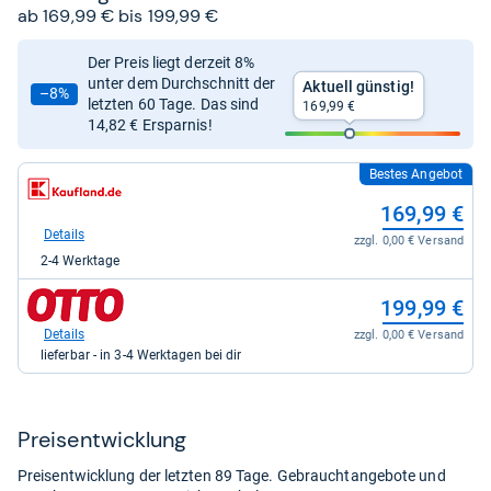
ab 169,99 € bis 199,99 €
Der Preis liegt derzeit 8%
unter dem Durchschnitt der
Aktuell günstig!
–8%
letzten 60 Tage. Das sind
169,99 €
14,82 € Ersparnis!
Bestes Angebot
zum
Shop:
169,99 €
bei
Kaufland
Details
zzgl. 0,00 € Versand
für
2-4 Werktage
169,99
kaufen.
zum
199,99 €
Shop:
bei
Details
zzgl. 0,00 € Versand
Otto.de
lieferbar - in 3-4 Werktagen bei dir
für
199,99
kaufen.
Preis­ent­wick­lung
Preisentwicklung der letzten 89 Tage. Gebrauchtangebote und