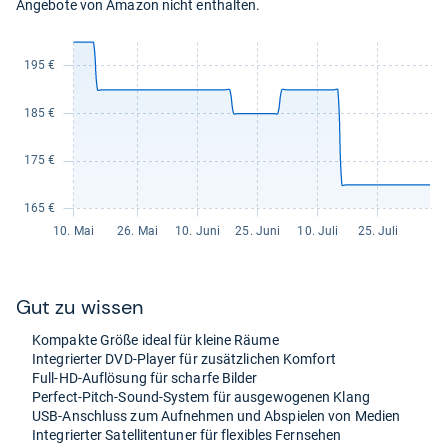
Angebote von Amazon nicht enthalten.
Gut zu wis­sen
Kom­pakte Größe ideal für kleine Räume
Inte­grier­ter DVD-​Player für zusätz­li­chen Kom­fort
Full-​HD-​Auf­lö­sung für scharfe Bil­der
Per­fect-​Pitch-​Sound-​Sys­tem für aus­ge­wo­ge­nen Klang
USB-​Anschluss zum Auf­neh­men und Abspie­len von Medien
Inte­grier­ter Satel­li­ten­tu­ner für fle­xibles Fern­se­hen