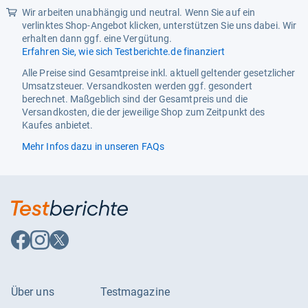
Produkttyp
LED-Fernseher
Wir arbeiten unabhängig und neutral. Wenn Sie auf ein
verlinktes Shop-Angebot klicken, unterstützen Sie uns dabei. Wir
Funktionalitäten
erhalten dann ggf. eine Vergütung.
Erfahren Sie, wie sich Testberichte.de finanziert
ECO-Funktionen
Ausschalt-Timer
Alle Preise sind Gesamtpreise inkl. aktuell geltender gesetzlicher
HD-Standard
Full HD
Umsatzsteuer. Versandkosten werden ggf. gesondert
berechnet. Maßgeblich sind der Gesamtpreis und die
TV-Tuner
DVB-C, DVB-C2, DVB-S, DVB-
Versandkosten, die der jeweilige Shop zum Zeitpunkt des
S2, DVB-T, DVB-T2, Triple-
Kaufes anbietet.
Tuner
Mehr Infos dazu in unseren FAQs
Energiemerkmale
Energieeffizienzklasse
E
Energiekosten SDR / 1000h
5.55 EUR
Energieverbrauch / Betrieb
15 W
Auf
Auf
Auf
Facebook
Instagram
X
Energieverbrauch SDR /
15 kWh
folgen
folgen
folgen
1000h
Über uns
Testmagazine
Display