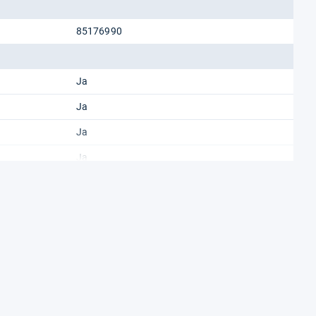
85176990
Ja
Ja
Ja
Ja
Ja
Ja
Ja
IEEE 802.3ah, IEEE 802.3bz
Gigabit Ethernet