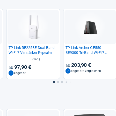
TP-​Link RE225BE Dual-​Band
TP-​Link Archer GE550
Wi-​Fi 7 Ver­stär­ker Repea­ter
BE9300 Tri-​Band Wi-​Fi 7
Gaming Rou­ter
(261)
203,90 €
97,90 €
7
Angebote vergleichen
1
Angebot