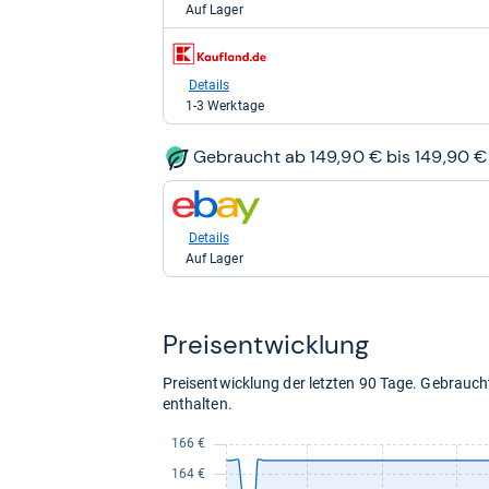
Auf Lager
164,95
kaufen.
zum
Shop:
bei
Details
Kaufland
1-3 Werktage
für
209,87
kaufen.
Gebraucht ab 149,90 € bis 149,90 €
zum
Shop:
bei
Details
eBay
Auf Lager
für
149,90
kaufen.
Preis­ent­wick­lung
Preisentwicklung der letzten 90 Tage. Gebrau
enthalten.