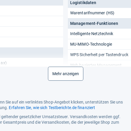
Logistikdaten
Warentarifnummer (HS)
Management-Funktionen
Intelligente Netztechnik
MU-MIMO-Technologie
WPS Sicherheit per Tastendruck
1ax)
Web-basiertes Management
Mehr anzeigen
Netzwerk
4 GHz/5 GHz)
Dynamisches DNS (DDNS)
Ethernet/LAN
n Sie auf ein verlinktes Shop-Angebot klicken, unterstützen Sie uns
Medien-Server
tung.
Erfahren Sie, wie sich Testberichte.de finanziert
1g, Wi-Fi 4 (802.11n), Wi-Fi 5
ell geltender gesetzlicher Umsatzsteuer. Versandkosten werden ggf.
Netzstandard
-Fi 6 (802.11ax)
r Gesamtpreis und die Versandkosten, die der jeweilige Shop zum
Schnittstellentyp Ethernet-LAN