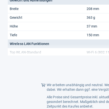
Gewicht und Abmessungen
Breite
208 mm
Gewicht
363 g
Höhe
37 mm
Tiefe
150 mm
Wireless LAN Funktionen
Top WLAN-Standard
Wi-Fi 6 (802.1
WLAN Datentransferrate (max.)
3000 Mbit/s
WLAN-Band
Dual-Band (2,
WLAN-Datenübertragungsrate (erstes Band)
600 Mbit/s
Wir arbeiten unabhängig und neutral. Wen
WLAN-Datenübertragungsrate (zweites Band)
2400 Mbit/s
dabei. Wir erhalten dann ggf. eine Vergü
WLAN-Standards
802.11a, 802.1
Alle Preise sind Gesamtpreise inkl. aktu
(802.11ac), Wi
gesondert berechnet. Maßgeblich sind de
Zeitpunkt des Kaufes anbietet.