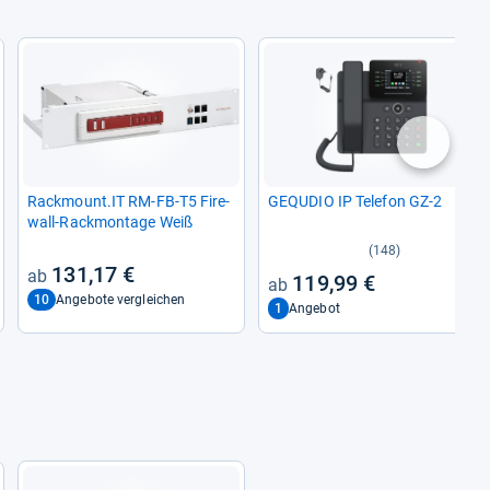
nächste
Rack­mount.IT RM-​FB-​T5 Fire­
GEQUDIO IP Tele­fon GZ-​2
wall-​Rack­mon­tage Weiß
(148)
131,17 €
119,99 €
10
Angebote vergleichen
1
Angebot