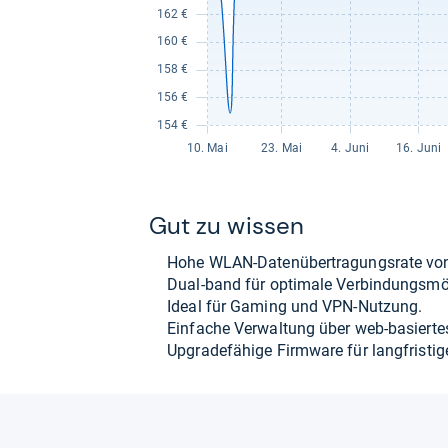
Gut zu wis­sen
Hohe WLAN-​Daten­über­tra­gungs­rate v
Dual-​band für opti­male Ver­bin­dungs­mög­
Ideal für Gaming und VPN-​Nut­zung.
Ein­fa­che Ver­wal­tung über web-​basier­tes
Upgra­de­fä­hige Firm­ware für lang­fris­ti