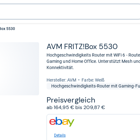
Box 5530
AVM FRITZ!Box 5530
Hochgeschwindigkeits Router mit WiFi 6 - Router
Gaming und Home Office. Unterstützt Mesh und
Konnektivität.
Her­stel­ler: AVM
Farbe: Weiß
Hochgeschwindigkeits-Router mit Gaming-Fu
Preis­ver­gleich
ab 164,95 € bis 209,87 €
zum
Shop:
bei
eBay
Details
für