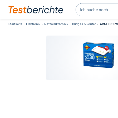
Geben
Sie
Startseite
Elektronik
Netzwerktechnik
Bridges & Router
AVM FRITZ!
mindestens
drei
Zeichen
ein.
Vorschläge
erscheinen
automatisch
und
lassen
sich
mit
den
Pfeiltasten
auswählen.