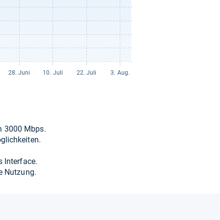
on 3000 Mbps.
lich­kei­ten.
 Inter­face.
ge Nut­zung.