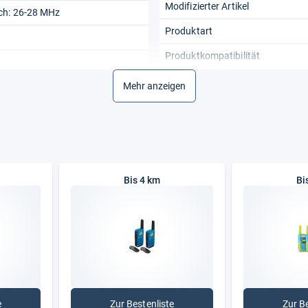
Modifizierter Artikel
ch: 26-28 MHz
Produktart
Produktkompatibilität
Strahlermaterial:
Mehr anzeigen
Bis 4 km
Bi
e
Zur Bestenliste
Zur B