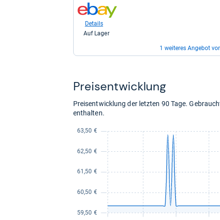
direkt
zum
für
Shop:
63,42
bei
Details
kaufen.
eBay
Auf Lager
für
72,90
1 weiteres Angebot vo
kaufen.
zum
Shop:
bei
Details
Preis­ent­wick­lung
eBay
Auf Lager
für
119,00
Preisentwicklung der letzten 90 Tage. Gebrau
kaufen.
enthalten.