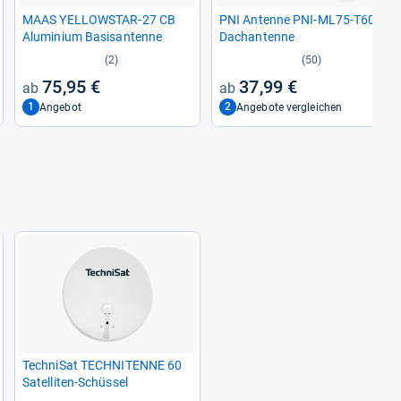
MAAS YEL­LOW­STAR-​27 CB
PNI Antenne PNI-​ML75-​T601
Alu­mi­nium Basi­s­an­tenne
Dach­an­tenne
(2)
(50)
75,95 €
37,99 €
1
2
Angebot
Angebote vergleichen
Tech­ni­Sat TECH­NI­TENNE 60
Satel­li­ten-​Schüs­sel