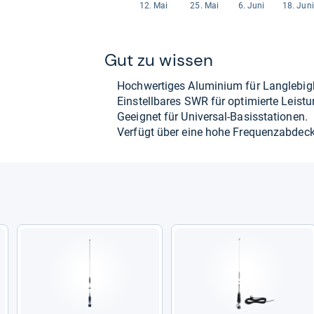
Gut zu wis­sen
Hoch­wer­ti­ges Alu­mi­nium für Lang­le­big­
Ein­stell­ba­res SWR für opti­mierte Leis­t
Geeig­net für Uni­ver­sal-​Basis­sta­tio­nen.
Ver­fügt über eine hohe Fre­quenz­ab­de­c