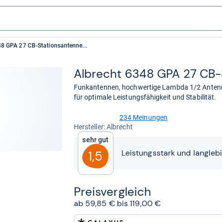
48 GPA 27 CB-Stationsantenne...
Albrecht 6348 GPA 27 CB-​S
Funkantennen, hochwertige Lambda 1/2 Anten
für optimale Leistungsfähigkeit und Stabilität.
234 Meinungen
4,5
Her­stel­ler: Albrecht
von
Sehr gut
5
Sternen
Leistungsstark und langleb
1,5
Preis­ver­gleich
ab 59,85 € bis 119,00 €
zum