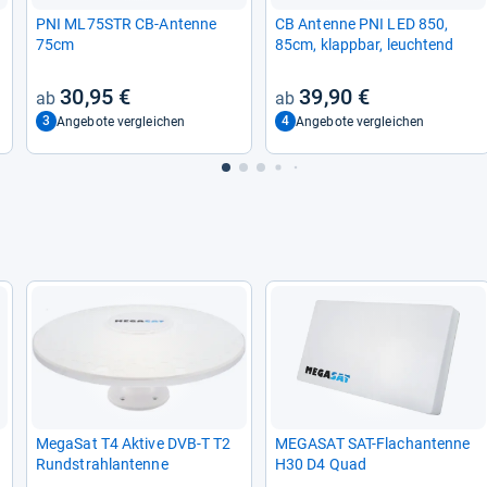
PNI ML75STR CB-​Antenne
CB Antenne PNI LED 850,
75cm
85cm, klapp­bar, leuch­tend
30,95 €
39,90 €
3
4
Angebote vergleichen
Angebote vergleichen
MegaSat T4 Aktive DVB-​T T2
MEGASAT SAT-​Flach­an­tenne
Rund­strahl­an­tenne
H30 D4 Quad