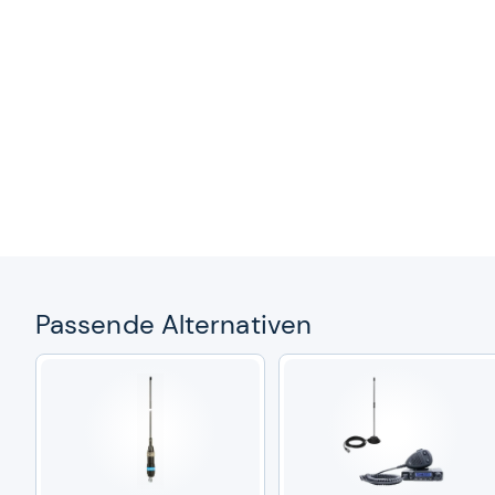
Pas­sende Alter­na­ti­ven