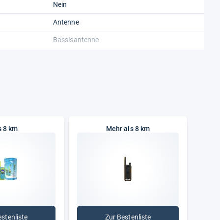
Nein
Antenne
Bassisantenne
ALU
s 8 km
Mehr als 8 km
estenliste
Zur Bestenliste