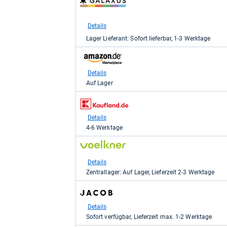
Shop:
bei
galaxus
Details
für
Lager Lieferant: Sofort lieferbar, 1-3 Werktage
59,85
kaufen.
zum
Shop:
bei
Details
Amazon.de
Auf Lager
für
59,85
zum
kaufen.
Shop:
bei
Details
Kaufland.de
4-6 Werktage
für
59,85
zum
kaufen.
Shop:
bei
Details
voelkner.de
Zentrallager: Auf Lager, Lieferzeit 2-3 Werktage
für
62,29
zum
kaufen.
Shop:
bei
Details
Jacob
Sofort verfügbar, Lieferzeit max. 1-2 Werktage
Elektronik