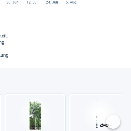
keit.
ung.
kung.
nächste