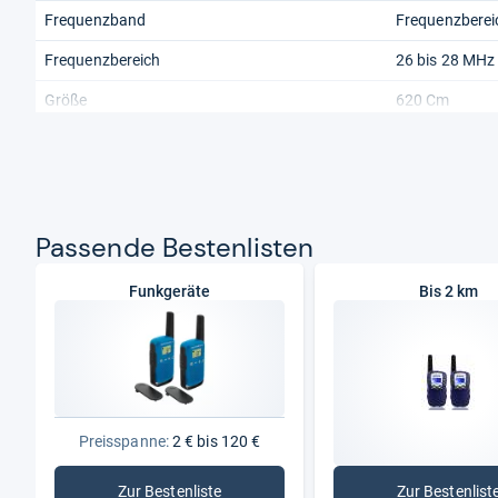
Frequenzband
Frequenzberei
Frequenzbereich
26 bis 28 MHz
Größe
620 Cm
Pas­sende Bes­ten­lis­ten
Funkgeräte
Bis 2 km
Preisspanne:
2 € bis 120 €
Zur Bestenliste
Zur Bestenlist