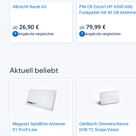
Albrecht Racer 60
PNI CB Escort HP 6500 ASQ
Funk­pa­ket mit 40 CB Antenne
26,90 €
79,99 €
9
2
Angebote vergleichen
Angebote vergleichen
Aktu­ell beliebt
Megasat Satel­li­ten-​Antenne
Oehl­bach Zim­mer­an­tenne
D1 Profi-​Line
DVB-​T2 Scope Vision