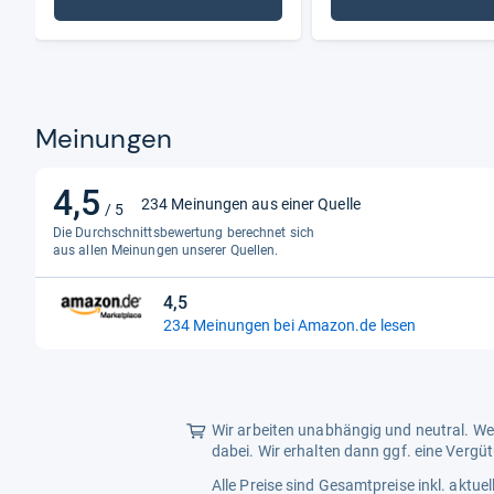
: Funkgeräte
: Bis 2
Meinungen
4,5
4,5
234 Meinungen aus einer Quelle
/ 5
von
Die Durchschnittsbewertung berechnet sich
5
aus allen Meinungen unserer Quellen.
Sternen
4,5
4,5
234 Meinungen bei Amazon.de lesen
von
5
Sternen
Wir arbeiten unabhängig und neutral. Wen
dabei. Wir erhalten dann ggf. eine Vergü
Alle Preise sind Gesamtpreise inkl. aktu