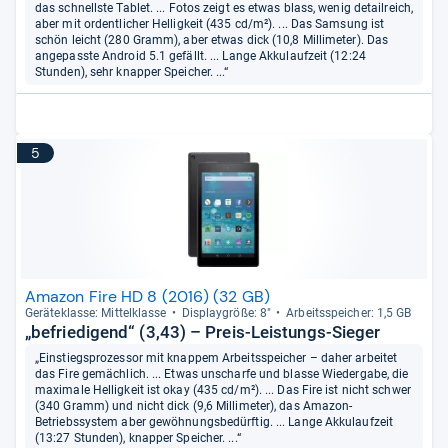
das schnellste Tablet. ... Fotos zeigt es etwas blass, wenig detailreich,
aber mit ordentlicher Helligkeit (435 cd/m²). ... Das Samsung ist
schön leicht (280 Gramm), aber etwas dick (10,8 Millimeter). Das
angepasste Android 5.1 gefällt. ... Lange Akkulaufzeit (12:24
Stunden), sehr knapper Speicher. ...“
5
Amazon Fire HD 8 (2016) (32 GB)
Gerä­te­klasse: Mit­tel­klasse
Dis­play­größe: 8"
Arbeitsspei­cher: 1,5 GB
„befriedigend“ (3,43) – Preis-Leistungs-Sieger
„Einstiegsprozessor mit knappem Arbeitsspeicher – daher arbeitet
das Fire gemächlich. ... Etwas unscharfe und blasse Wiedergabe, die
maximale Helligkeit ist okay (435 cd/m²). ... Das Fire ist nicht schwer
(340 Gramm) und nicht dick (9,6 Millimeter), das Amazon-
Betriebssystem aber gewöhnungsbedürftig. ... Lange Akkulaufzeit
(13:27 Stunden), knapper Speicher. ...“