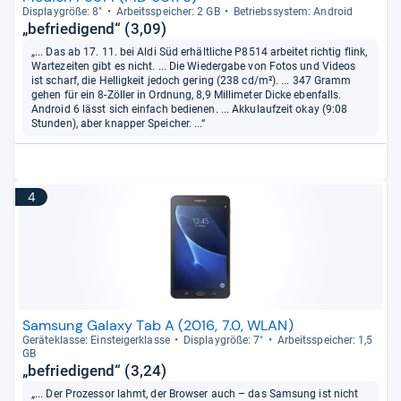
Dis­play­größe: 8"
Arbeitsspei­cher: 2 GB
Betriebs­sys­tem: Android
„befriedigend“ (3,09)
„... Das ab 17. 11. bei Aldi Süd erhältliche P8514 arbeitet richtig flink,
Wartezeiten gibt es nicht. ... Die Wiedergabe von Fotos und Videos
ist scharf, die Helligkeit jedoch gering (238 cd/m²). ... 347 Gramm
gehen für ein 8-Zöller in Ordnung, 8,9 Millimeter Dicke ebenfalls.
Android 6 lässt sich einfach bedienen. ... Akkulaufzeit okay (9:08
Stunden), aber knapper Speicher. ...“
4
Samsung Galaxy Tab A (2016, 7.0, WLAN)
Gerä­te­klasse: Ein­stei­ger­klasse
Dis­play­größe: 7"
Arbeitsspei­cher: 1,5
GB
„befriedigend“ (3,24)
„... Der Prozessor lahmt, der Browser auch – das Samsung ist nicht