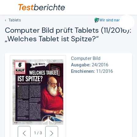
Tablets
Wir sind nachhaltig
Suc
Com­pu­ter Bild prüft Tablets (11/2016):
Geben
„Wel­ches Tablet ist Spitze?“
Sie
mindest
drei
Computer Bild
Zeichen
Ausgabe:
24/2016
ein.
Erschienen:
11/2016
Vorschl
erschei
automat
und
lassen
sich
mit
den
Pfeiltas
1
/
3
auswähl
zurück
weiter