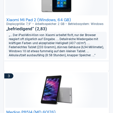
Xiaomi Mi Pad 2 (Windows, 64 GB)
Dis­play­größe: 7,9"
Arbeitsspei­cher: 2 GB
Betriebs­sys­tem: Win­dows
„befriedigend“ (2,83)
„... Der iPad-Mini-Klon von Xiaomi arbeitet flott, nur der Browser
reagiert oft zögerlich auf Eingabe. ... Detailreiche Wiedergabe mit
kräftigen Farben und akzeptabler Helligkeit (437 cd/m²). ...
Federleichtes Tablet (233 Gramm), dünnes Gehäuse (6,94 Millimeter),
Windows 10 ist etwas fummelig auf dem kleinen Tablet. ...
Akkulaufzeit ausbaufähig (8:58 Stunden), knapper Speicher. ...“
3
Medion P8514 (MD 60176)