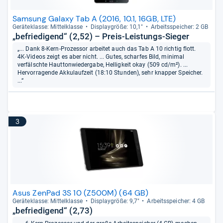
Samsung Galaxy Tab A (2016, 10.1, 16GB, LTE)
Gerä­te­klasse: Mit­tel­klasse
Dis­play­größe: 10,1"
Arbeitsspei­cher: 2 GB
„befriedigend“ (2,52) – Preis-Leistungs-Sieger
„... Dank 8-Kern-Prozessor arbeitet auch das Tab A 10 richtig flott.
4K-Videos zeigt es aber nicht. ... Gutes, scharfes Bild, minimal
verfälschte Hauttonwiedergabe, Helligkeit okay (509 cd/m²). ...
Hervorragende Akkulaufzeit (18:10 Stunden), sehr knapper Speicher.
...“
3
Asus ZenPad 3S 10 (Z500M) (64 GB)
Gerä­te­klasse: Mit­tel­klasse
Dis­play­größe: 9,7"
Arbeitsspei­cher: 4 GB
„befriedigend“ (2,73)