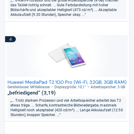
„... 6-Kern-Prozessor und der große Arbeitsspeicher (4 GB) machen
das Tablet richtig schnell. ... Gute Farbdarstellung mit hoher
Bildschärfe und akzeptabler Helligkeit (473 cd/m²). ... Akzeptable
Akkulaufzeit (9:20 Stunden), Speicher okay. ...“
4
Huawei MediaPad T2 10.0 Pro (Wi-Fi, 32GB, 3GB RAM)
Gerä­te­klasse: Mit­tel­klasse
Dis­play­größe: 10,1"
Arbeitsspei­cher: 3 GB
„befriedigend“ (3,19)
„... Trotz starkem Prozessor und viel Arbeitsspeicher arbeitet das T2
etwas träge. ... Scharfe, kontrastreiche Bildwiedergabe, maximale
Helligkeit noch akzeptabel (420 cd/m²). ... Lange Akkulaufzeit (12:50
Stunden), knapper Speicher. ...“