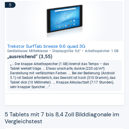
5
Trekstor SurfTab breeze 9.6 quad 3G
Gerä­te­klasse: Mit­tel­klasse
Dis­play­größe: 9,6"
Arbeitsspei­cher: 1 GB
„ausreichend“ (3,55)
„... Der knappe Arbeitsspeicher (1 GB) bremst das Tempo – das
Tablet werkelt träge. ... Etwas unscharfe, dunkle (220 cd/m²)
Darstellung mit verfälschten Farben. ... Bei der Bedienung (Android
5.1) ist Geduld erforderlich, das Gewicht ist hoch (510 Gramm), das
Tablet dick (10 Millimeter). ... Knappe Akkulaufzeit (7:17 Stunden),
sehr knapper Speicher. ...“
5 Tablets mit 7 bis 8,4 Zoll Bilddiagonale im
Vergleichstest