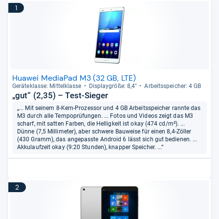
1
Huawei MediaPad M3 (32 GB, LTE)
Gerä­te­klasse: Mit­tel­klasse
Dis­play­größe: 8,4"
Arbeitsspei­cher: 4 GB
„gut“ (2,35) – Test-Sieger
„... Mit seinem 8-Kern-Prozessor und 4 GB Arbeitsspeicher rannte das
M3 durch alle Tempoprüfungen. ... Fotos und Videos zeigt das M3
scharf, mit satten Farben, die Helligkeit ist okay (474 cd/m²). ...
Dünne (7,5 Millimeter), aber schwere Bauweise für einen 8,4-Zöller
(430 Gramm), das angepasste Android 6 lässt sich gut bedienen. ...
Akkulaufzeit okay (9:20 Stunden), knapper Speicher. ...“
2