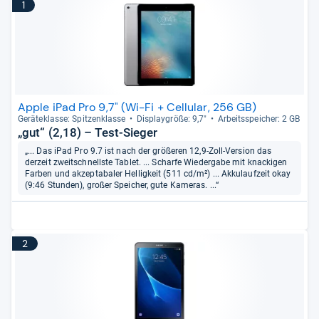
1
Apple iPad Pro 9,7" (Wi-Fi + Cellular, 256 GB)
Gerä­te­klasse: Spit­zen­klasse
Dis­play­größe: 9,7"
Arbeitsspei­cher: 2 GB
„gut“ (2,18) – Test-Sieger
„... Das iPad Pro 9.7 ist nach der größeren 12,9-Zoll-Version das
derzeit zweitschnellste Tablet. ... Scharfe Wiedergabe mit knackigen
Farben und akzeptabaler Helligkeit (511 cd/m²) ... Akkulaufzeit okay
(9:46 Stunden), großer Speicher, gute Kameras. ...“
2