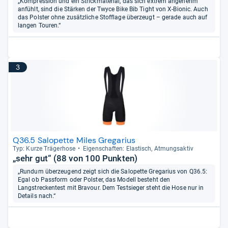
„Kompression und ein Strickmaterial, das sich extrem angenehm
anfühlt, sind die Stärken der Twyce Bike Bib Tight von X-Bionic. Auch
das Polster ohne zusätzliche Stofflage überzeugt – gerade auch auf
langen Touren.“
3
Q36.5 Salopette Miles Gregarius
Typ: Kurze Trä­ger­hose
Eigen­schaf­ten: Elas­tisch, Atmungs­ak­tiv
„sehr gut“ (88 von 100 Punkten)
„Rundum überzeugend zeigt sich die Salopette Gregarius von Q36.5:
Egal ob Passform oder Polster, das Modell besteht den
Langstreckentest mit Bravour. Dem Testsieger steht die Hose nur in
Details nach.“