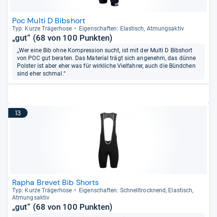
Poc Multi D Bibshort
Typ: Kurze Trä­ger­hose
Eigen­schaf­ten: Elas­tisch, Atmungs­ak­tiv
„gut“ (68 von 100 Punkten)
„Wer eine Bib ohne Kompression sucht, ist mit der Multi D Bibshort
von POC gut beraten. Das Material trägt sich angenehm, das dünne
Polster ist aber eher was für wirkliche Vielfahrer, auch die Bündchen
sind eher schmal.“
13
Rapha Brevet Bib Shorts
Typ: Kurze Trä­ger­hose
Eigen­schaf­ten: Schnell­trock­nend, Elas­tisch,
Atmungs­ak­tiv
„gut“ (68 von 100 Punkten)