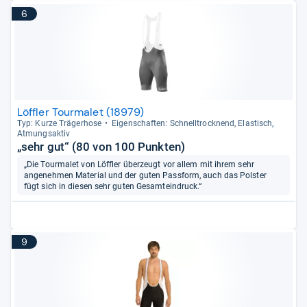
6
Löffler Tourmalet (18979)
Typ: Kurze Trä­ger­hose
Eigen­schaf­ten: Schnell­trock­nend, Elas­tisch,
Atmungs­ak­tiv
„sehr gut“ (80 von 100 Punkten)
„Die Tourmalet von Löffler überzeugt vor allem mit ihrem sehr
angenehmen Material und der guten Passform, auch das Polster
fügt sich in diesen sehr guten Gesamteindruck.“
9