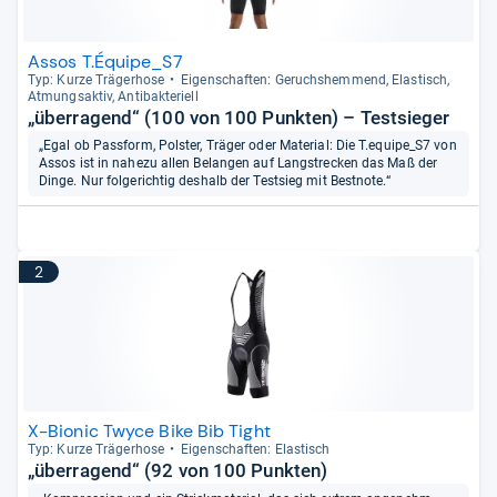
Assos T.Équipe_S7
Typ: Kurze Trä­ger­hose
Eigen­schaf­ten: Geruchs­hem­mend, Elas­tisch,
Atmungs­ak­tiv, Anti­bak­te­ri­ell
„überragend“ (100 von 100 Punkten) – Testsieger
„Egal ob Passform, Polster, Träger oder Material: Die T.equipe_S7 von
Assos ist in nahezu allen Belangen auf Langstrecken das Maß der
Dinge. Nur folgerichtig deshalb der Testsieg mit Bestnote.“
2
X-Bionic Twyce Bike Bib Tight
Typ: Kurze Trä­ger­hose
Eigen­schaf­ten: Elas­tisch
„überragend“ (92 von 100 Punkten)