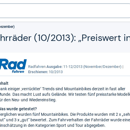
Dezember)
hr­rä­der (10/2013): „Preis­wert 
Radfahren
Ausgabe:
11-12/2013 (November/Dezember)
Erschienen:
10/2013
nhalt
ank einiger ‚verrückter‘ Trends sind Mountainbikes derzeit in fast aller
unde. Das macht Lust aufs Gelände. Wir testen fünf preisstarke Modell
ür den Neu- und Wiedereinstieg.
as wurde getestet?
erglichen wurden fünf Mountainbikes. Die Produkte wurden mit 2 x „seh
ut“ und 3 x „gut“ bewertet. Zum Fahrverhalten der Fahrräder wurde eine
inschätzung in den Kategorien Sport und Tour abgegeben.