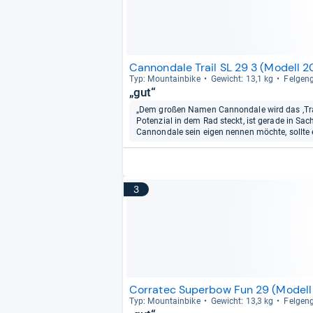
Cannondale Trail SL 29 3 (Modell 2
Typ: Moun­tain­bike
Gewicht: 13,1 kg
Fel­gen­
„gut“
„Dem großen Namen Cannondale wird das ‚Trail
Potenzial in dem Rad steckt, ist gerade in Sac
Cannondale sein eigen nennen möchte, sollte eh
3
Corratec Superbow Fun 29 (Modell
Typ: Moun­tain­bike
Gewicht: 13,3 kg
Fel­gen­