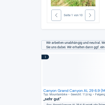
Seite
1
von
10
zurück
weiter
Wir arbeiten unabhängig und neutral. We
Sie uns dabei. Wir erhalten dann ggf. e
1
Canyon Grand Canyon AL 29 6.9 (M
Typ: Moun­tain­bike
Gewicht: 11,6 kg
Fel­gen­
„sehr gut“