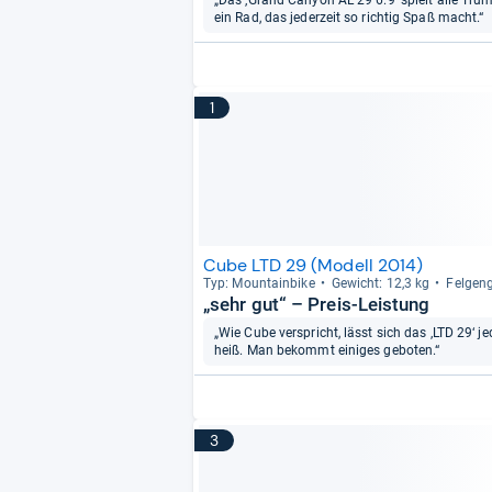
„Das ‚Grand Canyon AL 29 6.9‘ spielt alle Trüm
ein Rad, das jederzeit so richtig Spaß macht.“
1
Cube LTD 29 (Modell 2014)
Typ: Moun­tain­bike
Gewicht: 12,3 kg
Fel­gen­
„sehr gut“ – Preis-Leistung
„Wie Cube verspricht, lässt sich das ‚LTD 29‘ jed
heiß. Man bekommt einiges geboten.“
3