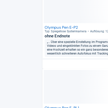
Olympus Pen E-P2
Typ: Spie­gel­lose Sys­tem­ka­mera
Auf­lö­sung: 
ohne Endnote
„... Über eine spezielle Einstellung im Progr
Videos und eingeklinkten Fotos zu einem Gan
eine Hochzeit erhalten so ein ganz besonderes
wesentlich schnelleren Autofokus mit Trackin
Olympus Pen E-PL1