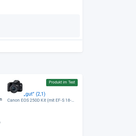
Produkt im Test
„gut“ (2,1)
en
Canon EOS 250D Kit (mit EF-S 18-55mm F4-5,6 IS STM)
e