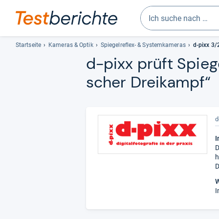
Geben
Sie
Startseite
Kameras & Optik
Spiegelreflex- & Systemkameras
d-pixx 3
mindestens
d-​pixx prüft Spie­g
drei
scher Drei­kampf“
Zeichen
ein.
Vorschläge
erscheinen
d
automatisch
und
I
lassen
D
sich
h
mit
D
den
W
Pfeiltasten
I
auswählen.