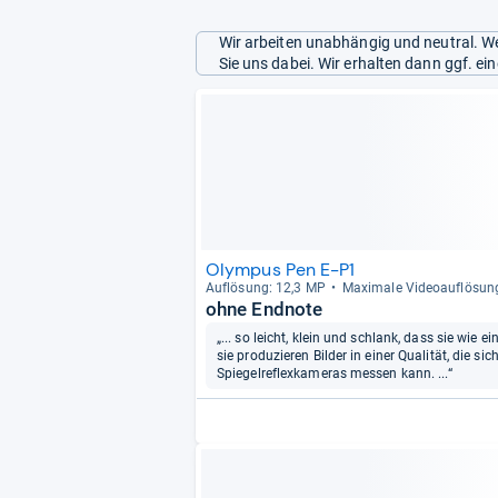
Wir arbeiten unabhängig und neutral. We
Sie uns dabei. Wir erhalten dann ggf. e
Olympus Pen E-P1
Auf­lö­sung: 12,3 MP
Maxi­male Videoauf­lö­sun
ohne Endnote
„... so leicht, klein und schlank, dass sie w
sie produzieren Bilder in einer Qualität, die si
Spiegelreflexkameras messen kann. ...“