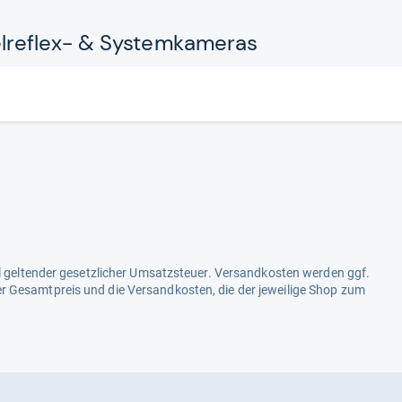
e­flex-​ & Sys­tem­ka­me­ras
ell geltender gesetzlicher Umsatzsteuer. Versandkosten werden ggf.
r Gesamtpreis und die Versandkosten, die der jeweilige Shop zum