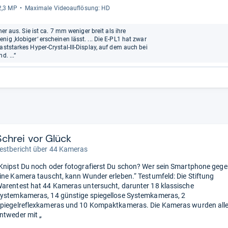
12,3 MP
Maxi­male Videoauf­lö­sung: HD
her aus. Sie ist ca. 7 mm weniger breit als ihre
ig ‚klobiger‘ erscheinen lässt. ... Die E-PL1 hat zwar
aststarkes Hyper-Crystal-III-Display, auf dem auch bei
. ...“
Schrei vor Glück
estbericht über 44 Kameras
Knipst Du noch oder fotografierst Du schon? Wer sein Smartphone geg
ine Kamera tauscht, kann Wunder erleben.“ Testumfeld: Die Stiftung
arentest hat 44 Kameras untersucht, darunter 18 klassische
ystemkameras, 14 günstige spiegellose Systemkameras, 2
piegelreflexkameras und 10 Kompaktkameras. Die Kameras wurden all
ntweder mit „