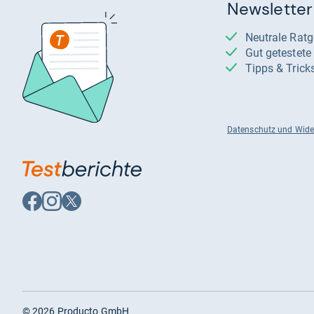
Newsletter
Neutrale Rat
Gut getestet
Tipps & Trick
Datenschutz und Wide
Auf
Auf
Auf
Facebook
Instagram
X
folgen
folgen
folgen
©
2026
Producto GmbH