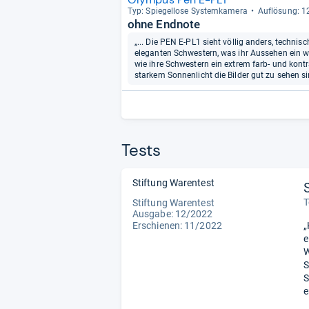
Typ: Spie­gel­lose Sys­tem­ka­mera
Auf­lö­sung: 
ohne Endnote
„... Die PEN E-PL1 sieht völlig anders, technisc
eleganten Schwestern, was ihr Aussehen ein wen
wie ihre Schwestern ein extrem farb- und kontr
starkem Sonnenlicht die Bilder gut zu sehen sind
Tests
Stiftung Warentest
T
Stiftung Warentest
Ausgabe: 12/2022
Erschienen: 11/2022
„
e
W
S
S
e