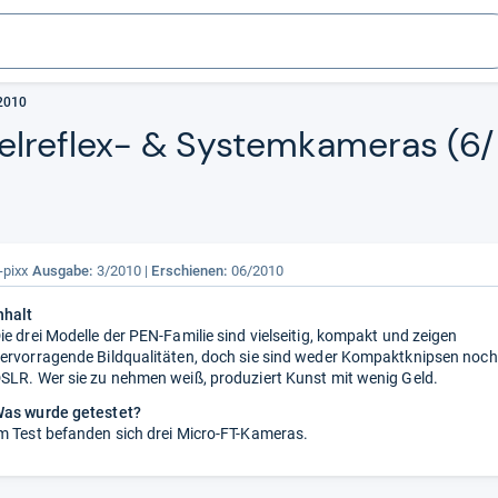
/2010
el­re­flex-​ & Sys­tem­ka­me­ras (
-pixx
Ausgabe:
3/2010
Erschienen:
06/2010
nhalt
ie drei Modelle der PEN-Familie sind vielseitig, kompakt und zeigen
ervorragende Bildqualitäten, doch sie sind weder Kompaktknipsen noch
SLR. Wer sie zu nehmen weiß, produziert Kunst mit wenig Geld.
as wurde getestet?
m Test befanden sich drei Micro-FT-Kameras.