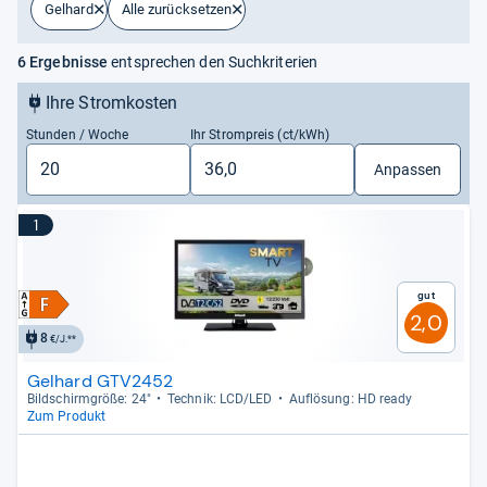
Gelhard
Alle zurücksetzen
6 Ergebnisse
entsprechen den Suchkriterien
Ihre Stromkosten
Stunden / Woche
Ihr Strompreis (ct/kWh)
Anpassen
1
Gut
2,0
8
€/J.**
Gelhard GTV2452
Bild­schirm­größe: 24"
Tech­nik: LCD/LED
Auf­lö­sung: HD ready
Zum Produkt