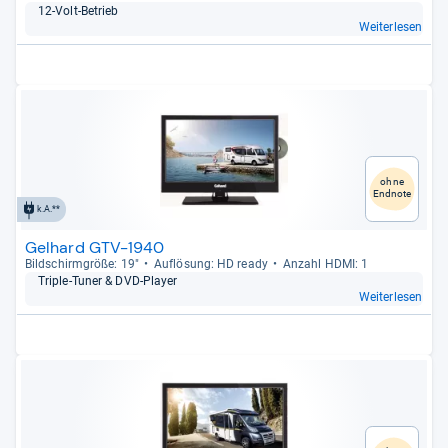
12-​Volt-​Betrieb
Weiterlesen
ohne
Endnote
k.A.**
Gelhard GTV-1940
Bild­schirm­größe: 19"
Auf­lö­sung: HD ready
Anzahl HDMI: 1
Tri­ple-​Tuner & DVD-​Player
Weiterlesen