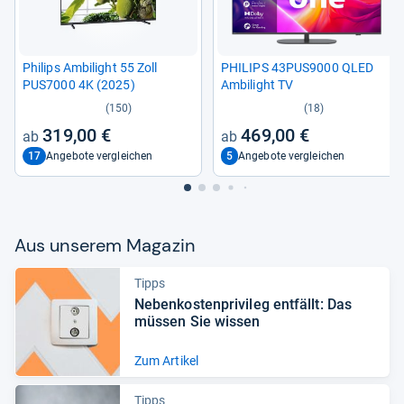
Phi­lips Ambi­light 55 Zoll
PHI­LIPS 43PUS9000 QLED
PUS7000 4K (2025)
Ambi­light TV
(150)
(18)
319,00 €
469,00 €
17
5
Angebote vergleichen
Angebote vergleichen
Aus unse­rem Maga­zin
Tipps
Neben­kos­ten­pri­vi­leg ent­fällt: Das
müs­sen Sie wis­sen
Zum Artikel
Tipps