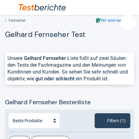
Fernseher
Wir sind nachhaltig
Suc
Gel­hard Fern­se­her Test
Geben
Sie
mindest
drei
Unsere
Gelhard Fernseher
-Liste fußt auf zwei Säulen:
Zeichen
den Tests der Fachmagazine und den Meinungen von
ein.
Kundinnen und Kunden. So sehen Sie sehr schnell und
Vorschl
objektiv, wie
gut oder schlecht
ein Produkt ist.
erschei
automat
und
Gelhard Fernseher Bestenliste
lassen
sich
mit
Filtern (1)
den
Pfeiltas
auswähl