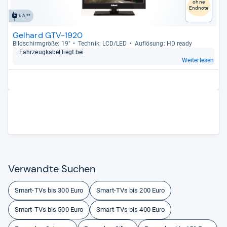
ohne
Endnote
k.A.**
Gelhard GTV-1920
Bild­schirm­größe: 19"
Tech­nik: LCD/LED
Auf­lö­sung: HD ready
Fahr­zeug­ka­bel liegt bei
Weiterlesen
Ver­wandte Suchen
Smart-TVs bis 300 Euro
Smart-TVs bis 200 Euro
Smart-TVs bis 500 Euro
Smart-TVs bis 400 Euro