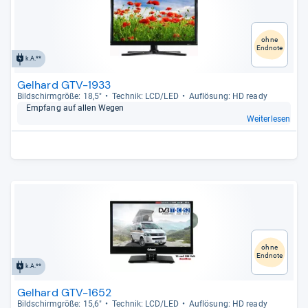
ohne
Endnote
k.A.**
Gelhard GTV-1933
Bild­schirm­größe: 18,5"
Tech­nik: LCD/LED
Auf­lö­sung: HD ready
Emp­fang auf allen Wegen
Weiterlesen
ohne
Endnote
k.A.**
Gelhard GTV-1652
Bild­schirm­größe: 15,6"
Tech­nik: LCD/LED
Auf­lö­sung: HD ready