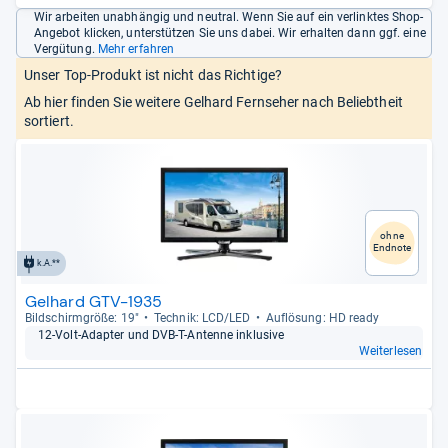
Wir arbeiten unabhängig und neutral. Wenn Sie auf ein verlinktes Shop-
Angebot klicken, unterstützen Sie uns dabei. Wir erhalten dann ggf. eine
Vergütung.
Mehr erfahren
Unser Top-Produkt ist nicht das Richtige?
Ab hier finden Sie weitere Gelhard Fernseher nach Beliebtheit
sortiert.
ohne
Endnote
k.A.**
Gelhard GTV-1935
Bild­schirm­größe: 19"
Tech­nik: LCD/LED
Auf­lö­sung: HD ready
12-​Volt-​Adap­ter und DVB-​T-​Antenne inklu­sive
Weiterlesen