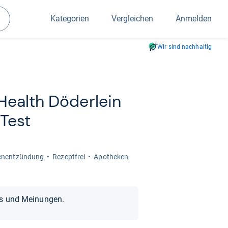
Kategorien
Vergleichen
Anmelden
Suchen
Wir sind nachhaltig
Health Döder­lein
 Test
en­ent­zün­dung
Rezept­frei
Apo­the­ken­
ts und Meinungen.