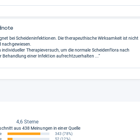
dnote
gnet bei Scheideninfektionen. Die therapeuthische Wirksamkeit ist nicht
d nachgewiesen.
s individueller Therapieversuch, um die normale Scheidenflora nach
r Behandlung einer Infektion aufrechtzuerhalten ...“
4,6 Sterne
schnitt aus
438 Meinungen in einer Quelle
e
343
(78%)
e
52
(12%)