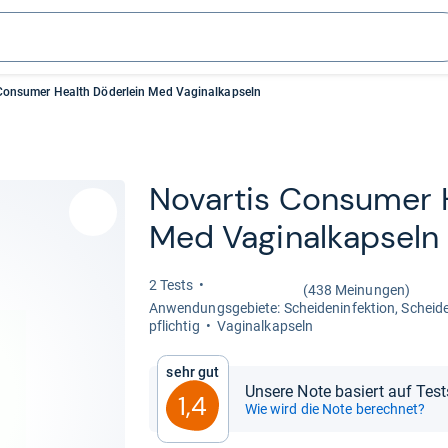
Consumer Health Döderlein Med Vaginalkapseln
Novar­tis Con­su­mer 
Med Vagi­nal­kap­seln
2 Tests
(438 Meinungen)
Anwen­dungs­ge­biete: Schei­den­in­fek­tion, Schei­d
pflich­tig
Vagi­nal­kap­seln
Sehr gut
Unsere Note basiert auf Tes
1,4
Wie wird die Note berechnet?