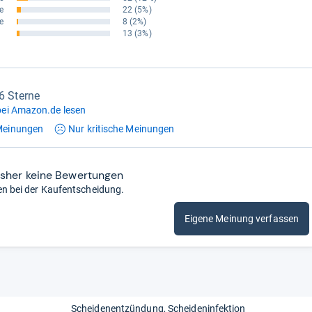
e
22
(5%)
e
8
(2%)
13
(3%)
,6 Sterne
ei Amazon.de lesen
einungen
Nur kritische
Meinungen
isher keine Bewertungen
en bei der Kaufentscheidung.
Eigene Meinung verfassen
Scheidenentzündung
Scheideninfektion