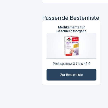
Pas­sende Bes­ten­liste
Medikamente für
Geschlechtsorgane
Preisspanne:
3 € bis 45 €
Zur Bestenliste
: Medikamente für Gesc