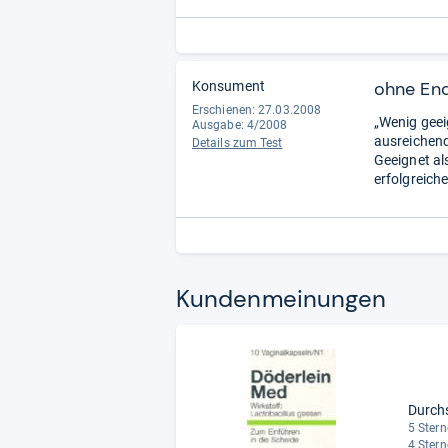
ohne En
Konsument
Erschienen: 27.03.2008
„Wenig geei
Ausgabe: 4/2008
ausreichen
Details zum Test
Geeignet al
erfolgreiche
Kun­den­mei­nun­gen
Durch
5 Stern
4 Stern