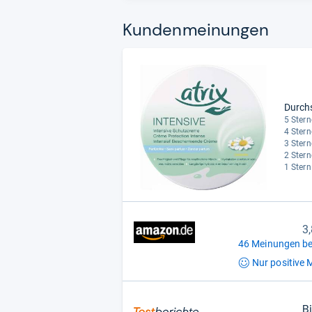
Kun­den­mei­nun­gen
Durch
5 Stern
4 Stern
3 Stern
2 Stern
1 Stern
3
46 Meinungen be
Nur positive
M
B