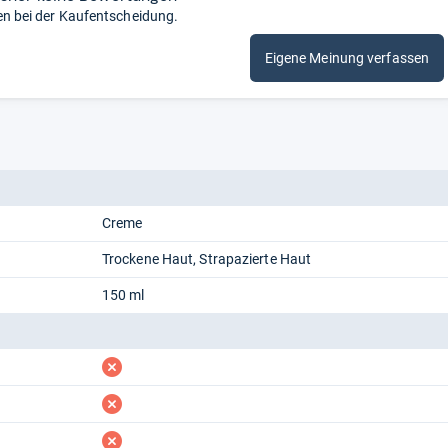
en bei der Kaufentscheidung.
Eigene Meinung verfassen
Creme
Trockene Haut
Strapazierte Haut
150 ml
fehlt
fehlt
fehlt