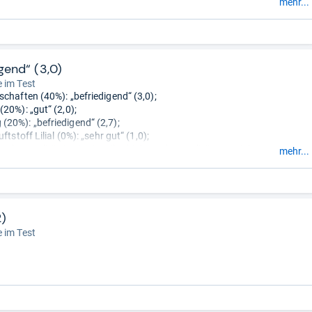
er machen können, und Paraffine/Silikone, die das Hautgleichgewicht
mehr...
nen.
- Zusammengefasst durch unsere Redaktion.
gend“ (3,0)
 im Test
schaften (40%): „befriedigend“ (3,0);
20%): „gut“ (2,0);
20%): „befriedigend“ (2,7);
ftstoff Lilial (0%): „sehr gut“ (1,0);
ische Qualität (0%): Die mikrobiologische Qualität war nicht zu
mehr...
n.
(10%): „gut“ (2,3);
 und Werbeaussagen (10%): „befriedigend“ (2,8).
2)
 im Test