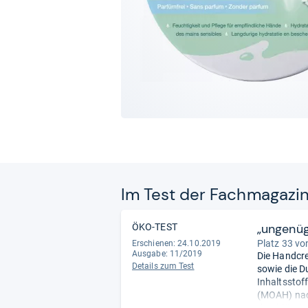
Im Test der Fach­ma­ga­zi
„ungenü
ÖKO-TEST
Platz 33 vo
Erschienen: 24.10.2019
Ausgabe: 11/2019
Die Handcre
Details zum Test
sowie die Du
Inhaltsstof
(MOAH) nach