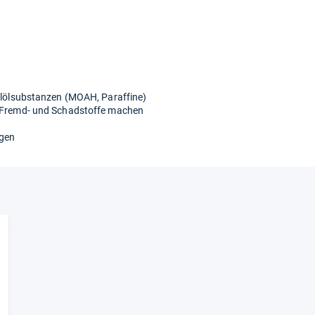
ralölsubstanzen (MOAH, Paraffine)
r Fremd- und Schadstoffe machen
rgen