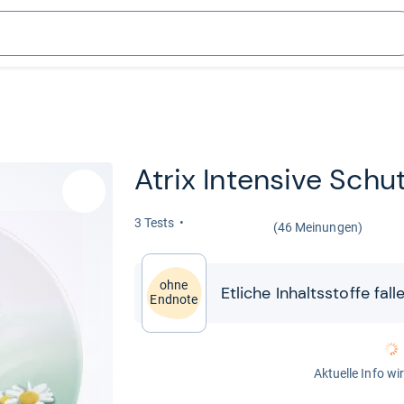
Atrix Inten­sive Schu
3 Tests
(46 Meinungen)
ohne
Etli­che Inhaltss­toffe fal
Endnote
Aktuelle Info wi