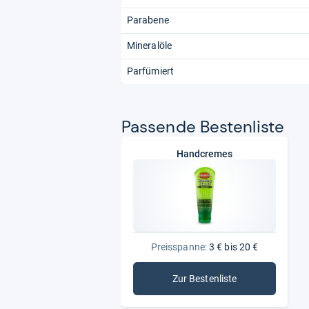
Parabene
Mineralöle
Parfümiert
Pas­sende Bes­ten­liste
Handcremes
Preisspanne:
3 € bis 20 €
Zur Bestenliste
: Handcremes