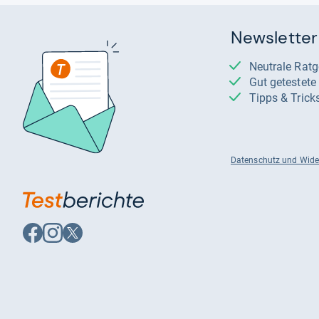
Newsletter
Neutrale Rat
Gut getestet
Tipps & Trick
Datenschutz und Wide
Auf
Auf
Auf
Facebook
Instagram
X
folgen
folgen
folgen