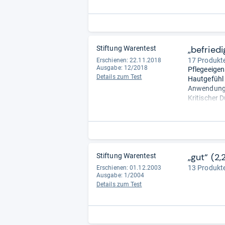
durchlässig
stören kön
„befriedi
Stiftung Warentest
17 Produkte
Erschienen: 22.11.2018
Ausgabe: 12/2018
Pflegeeigen
Details zum Test
Hautgefühl (
Anwendung (
Kritischer Du
Mikrobiolog
beanstande
Verpackung 
Deklaration
„gut“ (2,
Stiftung Warentest
13 Produkte
Erschienen: 01.12.2003
Ausgabe: 1/2004
Details zum Test