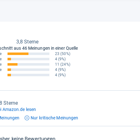
3,8 Sterne
schnitt aus
46 Meinungen in einer Quelle
e
23
(50%)
e
4
(9%)
e
11
(24%)
e
4
(9%)
4
(9%)
,8 Sterne
i Amazon.de lesen
einungen
Nur kritische
Meinungen
isher keine Bewertungen