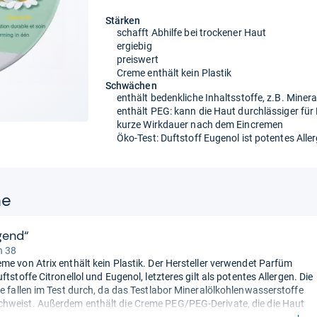
Stärken
schafft Abhilfe bei trockener Haut
ergiebig
preiswert
Creme enthält kein Plastik
Schwächen
enthält bedenkliche Inhaltsstoffe, z.B. Mine
enthält PEG: kann die Haut durchlässiger fü
kurze Wirkdauer nach dem Eincremen
Öko-Test: Duftstoff Eugenol ist potentes Alle
ne
gend“
n 38
me von Atrix enthält kein Plastik. Der Hersteller verwendet Parfüm
ftstoffe Citronellol und Eugenol, letzteres gilt als potentes Allergen. Die
fe fallen im Test durch, da das Testlabor Mineralölkohlenwasserstoffe
weist. Außerdem enthält die Creme PEG/PEG-Derivate, die die Haut