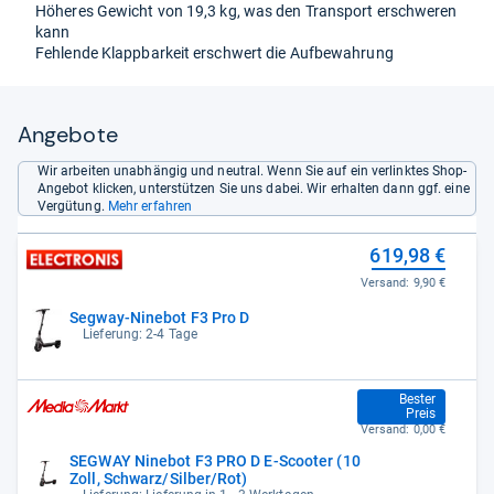
Höheres Gewicht von 19,3 kg, was den Transport erschweren
kann
Fehlende Klappbarkeit erschwert die Aufbewahrung
Angebote
Wir arbeiten unabhängig und neutral. Wenn Sie auf ein verlinktes Shop-
Angebot klicken, unterstützen Sie uns dabei. Wir erhalten dann ggf. eine
Vergütung.
Mehr erfahren
619,98 €
Versand:
9,90 €
Segway-Ninebot F3 Pro D
Lieferung: 2-4 Tage
619,99 €
Bester
Preis
Versand:
0,00 €
SEGWAY Ninebot F3 PRO D E-Scooter (10
Zoll, Schwarz/Silber/Rot)