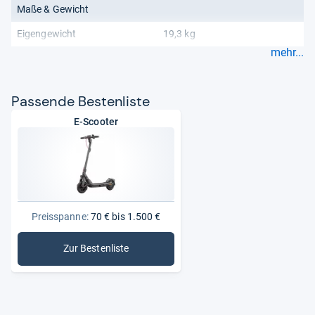
Maße & Gewicht
Note:
„Gut“ (2,50)
Eigengewicht
19,3 kg
mehr...
Von uns ausgewertete Quellen:
Heise Online
Netzwelt
Pas­sende Bes­ten­liste
E-Scooter
Redaktion von Testberichte.de
Preisspanne:
70 € bis 1.500 €
Zur Bestenliste
: E-Scooter