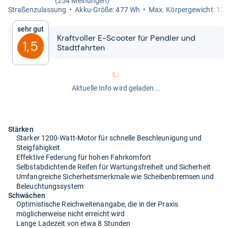
(254 Meinungen)
Stra­ßen­zu­las­sung
Akku-​​Größe: 477 Wh
Max. Kör­per­ge­wicht: 12
Sehr gut
Kraft­vol­ler E-​​Scoo­ter für Pend­ler und
1,5
Stadt­fahr­ten
Aktuelle Info wird geladen...
Stärken
Starker 1200-Watt-Motor für schnelle Beschleunigung und
Steigfähigkeit
Effektive Federung für hohen Fahrkomfort
Selbstabdichtende Reifen für Wartungsfreiheit und Sicherheit
Umfangreiche Sicherheitsmerkmale wie Scheibenbremsen und
Beleuchtungssystem
Schwächen
Optimistische Reichweitenangabe, die in der Praxis
möglicherweise nicht erreicht wird
Lange Ladezeit von etwa 8 Stunden