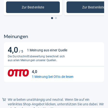
Zur Bestenliste
Zur Bestenliste
: E-Scooter
: Ja
Meinungen
4,0
4,0
1 Meinung aus einer Quelle
/ 5
von
Die Durchschnittsbewertung berechnet sich
5
aus allen Meinungen unserer Quellen.
Sternen
4,0
4,0
1 Meinung bei Otto.de lesen
von
5
Sternen
Wir arbeiten unabhängig und neutral. Wenn Sie auf ein
verlinktes Shop-Angebot klicken, unterstützen Sie uns dabei. Wir