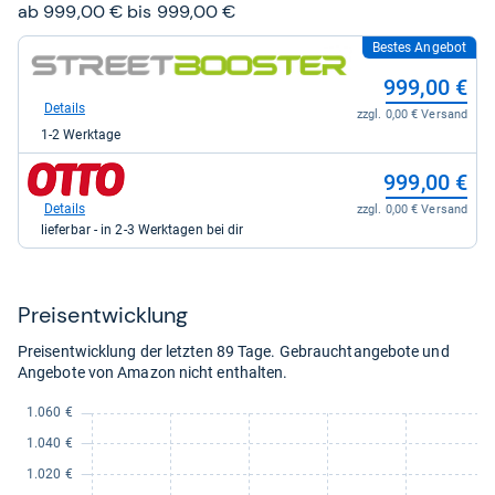
Sternen
ab 999,00 € bis 999,00 €
Bestes Angebot
zum
Shop:
999,00 €
bei
streetbooster.de
Details
zzgl. 0,00 € Versand
für
1-2 Werktage
999,00
kaufen.
zum
999,00 €
Shop:
bei
Details
zzgl. 0,00 € Versand
Otto.de
lieferbar - in 2-3 Werktagen bei dir
für
999,00
kaufen.
Preis­ent­wick­lung
Preisentwicklung der letzten 89 Tage. Gebrauchtangebote und
Angebote von Amazon nicht enthalten.