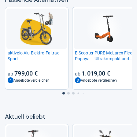
aktivelo Alu-​Elek­tro-​Fal­trad
E-​Scoo­ter PURE McLa­ren Flex
Sport
Papaya – Ultra­kom­pakt und
leis­tungs­stark
799,00 €
1.019,00 €
4
3
Angebote vergleichen
Angebote vergleichen
Aktu­ell beliebt