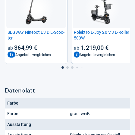
SEG­WAY Nine­bot E3 D E-​Scoo­
Rolek­tro E-​Joy 20 V.3 E-​Rol­ler
ter
500W
364,99 €
1.219,00 €
13
3
Angebote vergleichen
Angebote vergleichen
Datenblatt
Farbe
Farbe
grau, weiß
Ausstattung