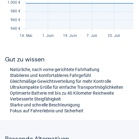
Gut zu wis­sen
Natür­li­che, nach vorne gerich­tete Fahr­hal­tung
Sta­bi­le­res und kom­for­ta­ble­res Fahr­ge­fühl
Gleich­mä­ßige Gewichts­ver­tei­lung für mehr Kon­trolle
Ultra­kom­pakte Größe für ein­fa­che Trans­port­mög­lich­kei­ten
Opti­mierte Bat­te­rie mit bis zu 40 Kilo­me­ter Reich­weite
Ver­bes­serte Steig­fä­hig­keit
Starke und schnelle Beschleu­ni­gung
Fokus auf Fah­rer­leb­nis und Sicher­heit
Pas­sende Alter­na­ti­ven