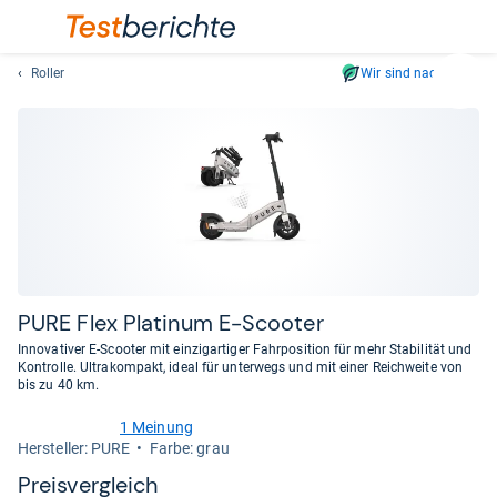
Roller
Wir sind nachhaltig
Suc
Geben
Sie
mindest
drei
Zeichen
ein.
Vorschl
erschei
automat
PURE Flex Pla­ti­num E-​Scoo­ter
und
Innovativer E-Scooter mit einzigartiger Fahrposition für mehr Stabilität und
lassen
Kontrolle. Ultrakompakt, ideal für unterwegs und mit einer Reichweite von
bis zu 40 km.
sich
mit
1 Meinung
den
4,0
Her­stel­ler: PURE
Farbe: grau
von
Pfeiltas
5
Preis­ver­gleich
auswähl