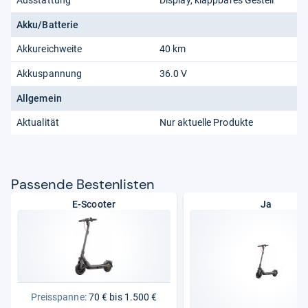
Ausstattung
Display, klappbares Gestell
Akku/Batterie
Akkureichweite
40 km
Akkuspannung
36.0 V
Allgemein
Aktualität
Nur aktuelle Produkte
Pas­sende Bes­ten­lis­ten
E-Scooter
Ja
Preisspanne:
70 € bis 1.500 €