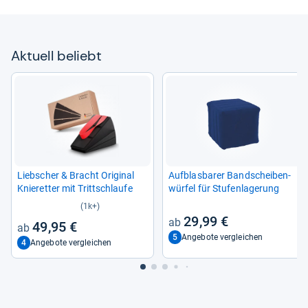
Aktu­ell beliebt
Lieb­scher & Bracht Ori­gi­nal
Auf­blas­ba­rer Band­schei­ben­
Knie­ret­ter mit Tritt­schlaufe
wür­fel für Stu­fen­la­ge­rung
(1k+)
29,99 €
49,95 €
5
Angebote vergleichen
4
Angebote vergleichen