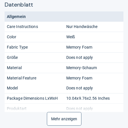
Datenblatt
Allgemein
Care Instructions
Nur Handwäsche
Color
Weiß
Fabric Type
Memory Foam
Größe
Does not apply
Material
Memory-Schaum
Material Feature
Memory Foam
Model
Does not apply
Package Dimensions LxWxH
10.04x9.76x2.56 Inches
Produktart
Does not apply
Recommended Browse Nodes
Mehr anzeigen
3340967031