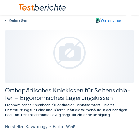
Keilmatten
Wir sind nachhaltig
Suc
Geben
Sie
mindest
drei
Zeichen
ein.
Vorschl
erschei
automat
Ortho­pä­di­sches Knie­kis­sen für Sei­ten­schlä­
und
fer – Ergo­no­mi­sches Lage­rungs­kis­sen
lassen
Ergonomisches Kniekissen für optimalen Schlafkomfort – bietet
sich
Unterstützung für Beine und Rücken, hält die Wirbelsäule in der richtigen
mit
Position. Der abnehmbare Bezug sorgt für einfache Reinigung.
den
Her­stel­ler: Kawaology
Farbe: Weiß
Pfeiltas
auswähl