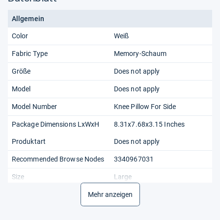
Allgemein
Color
Weiß
Fabric Type
Memory-Schaum
Größe
Does not apply
Model
Does not apply
Model Number
Knee Pillow For Side
Package Dimensions LxWxH
8.31x7.68x3.15 Inches
Produktart
Does not apply
Recommended Browse Nodes
3340967031
Size
Large
Unit Count
Mehr anzeigen
1.0
Weight
0.79 Pounds