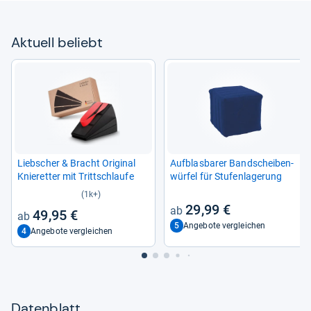
Aktu­ell beliebt
Lieb­scher & Bracht Ori­gi­nal
Auf­blas­ba­rer Band­schei­ben­
Knie­ret­ter mit Tritt­schlaufe
wür­fel für Stu­fen­la­ge­rung
(1k+)
29,99 €
49,95 €
5
Angebote vergleichen
4
Angebote vergleichen
Datenblatt