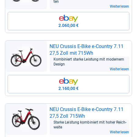
ten
Weiterlesen
2.060,00 €
NEU Crus­sis E-​Bike e-​Coun­try 7.11
27,5 Zoll mit 715Wh
Kom­bi­niert starke Leis­tung mit moder­nem
Design
Weiterlesen
2.160,00 €
NEU Crus­sis E-​Bike e-​Coun­try 7.11
27,5 Zoll 715Wh
Starke Leis­tung kom­bi­niert mit hoher Reich­
weite
Weiterlesen