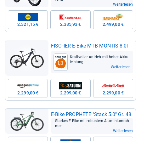
Weiterlesen
2.321,15 €
2.385,93 €
2.499,00 €
FISCHER E-​Bike MTB MON­TIS 8.0I
Kraft­vol­ler Antrieb mit hoher Akku­
Sehr gut
leis­tung
1,3
Weiterlesen
2.299,00 €
2.299,00 €
2.299,00 €
E-​Bike PRO­PHETE "Stack 5.0" Gr. 48
Star­kes E-​Bike mit robus­tem Alu­mi­ni­um­rah­
men
Weiterlesen