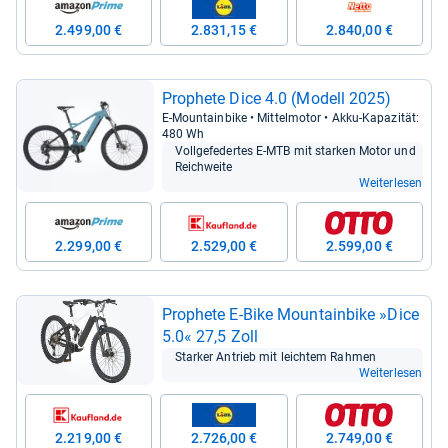
2.499,00 €
2.831,15 €
2.840,00 €
Pro­phete Dice 4.0 (Modell 2025)
E-​Moun­tain­bike • Mit­tel­mo­tor • Akku-​Kapa­zi­tät:
480 Wh
Voll­ge­fe­der­tes E-​MTB mit star­ken Motor und
Reich­weite
Weiterlesen
2.299,00 €
2.529,00 €
2.599,00 €
Pro­phete E-​Bike Moun­tain­bike »Dice
5.0« 27,5 Zoll
Star­ker Antrieb mit leich­tem Rah­men
Weiterlesen
2.219,00 €
2.726,00 €
2.749,00 €