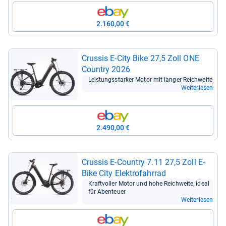
2.160,00 €
Crus­sis E-​City Bike 27,5 Zoll ONE
Coun­try 2026
Leis­tungs­star­ker Motor mit lan­ger Reich­weite
Weiterlesen
2.490,00 €
Crus­sis E-​Coun­try 7.11 27,5 Zoll E-​
Bike City Elek­tro­fahr­rad
Kraft­vol­ler Motor und hohe Reich­weite, ideal
für Aben­teuer
Weiterlesen