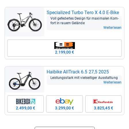
Spe­cia­li­zed Turbo Tero X 4.0 E-​Bike
Voll gefe­der­tes Design für maxi­ma­len Kom­
fort in rauem Gelände
Weiterlesen
2.199,00 €
Hai­bike All­Track 6.5 27,5 2025
Leis­tungs­stark mit viel­sei­ti­ger Aus­stat­tung
Weiterlesen
2.499,00 €
3.299,00 €
3.825,45 €