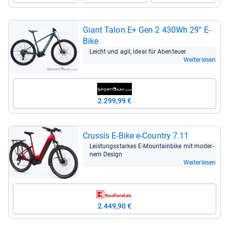
Giant Talon E+ Gen 2 430Wh 29'' E-​
Bike
Leicht und agil, ideal für Aben­teuer
Weiterlesen
2.299,99 €
Crus­sis E-​Bike e-​Coun­try 7.11
Leis­tungs­star­kes E-​Moun­tain­bike mit moder­
nem Design
Weiterlesen
2.449,90 €