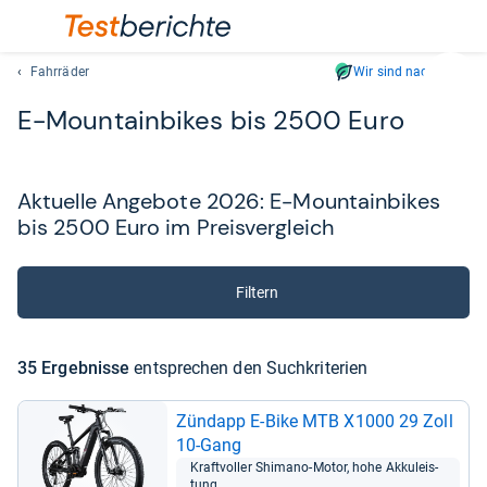
Fahrräder
Wir sind nachhaltig
Suc
E-​Moun­tain­bikes bis 2500 Euro
Geben
Sie
mindest
drei
Aktu­elle Ange­bote 2026: E-​Moun­tain­bikes
Zeichen
bis 2500 Euro im Preis­ver­gleich
ein.
Vorschl
erschei
Filtern
automat
und
lassen
35 Ergeb­nisse
ent­spre­chen den Such­kri­te­rien
sich
mit
Zünd­app E-​Bike MTB X1000 29 Zoll
den
10-​Gang
Pfeiltas
Kraft­vol­ler Shi­mano-​Motor, hohe Akku­leis­
auswähl
tung