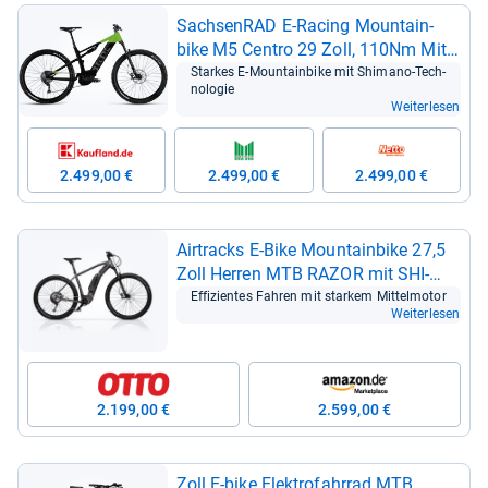
Sach­sen­RAD E-​Racing Moun­tain­
bike M5 Cen­tro 29 Zoll, 110Nm Mit­
tel­mo­tor
Star­kes E-​Moun­tain­bike mit Shi­mano-​Tech­
no­lo­gie
Weiterlesen
2.499,00 €
2.499,00 €
2.499,00 €
Air­tracks E-​Bike Moun­tain­bike 27,5
Zoll Her­ren MTB RAZOR mit SHI­
MANO STEPS EP8000
Effi­zi­en­tes Fah­ren mit star­kem Mit­tel­mo­tor
Weiterlesen
2.199,00 €
2.599,00 €
Zoll E-​bike Elek­tro­fahr­rad MTB