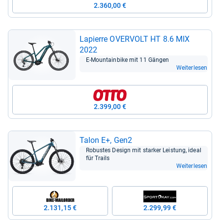
2.360,00 €
Lapi­erre OVER­VOLT HT 8.6 MIX
2022
E-​Moun­tain­bike mit 11 Gän­gen
Weiterlesen
2.399,00 €
Talon E+, Gen2
Robus­tes Design mit star­ker Leis­tung, ideal
für Trails
Weiterlesen
2.131,15 €
2.299,99 €