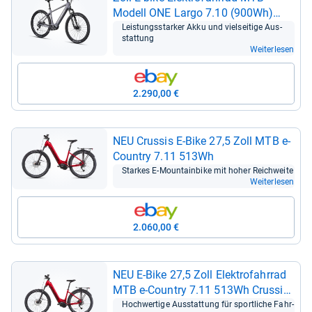
Modell ONE Largo 7.10 (900Wh)
Crus­sis 2025
Leis­tungs­star­ker Akku und viel­sei­tige Aus­
stat­tung
Weiterlesen
2.290,00 €
NEU Crus­sis E-​Bike 27,5 Zoll MTB e-​
Coun­try 7.11 513Wh
Star­kes E-​Moun­tain­bike mit hoher Reich­weite
Weiterlesen
2.060,00 €
NEU E-​Bike 27,5 Zoll Elek­tro­fahr­rad
MTB e-​Coun­try 7.11 513Wh Crus­sis
2026
Hoch­wer­tige Aus­stat­tung für sport­li­che Fahr­