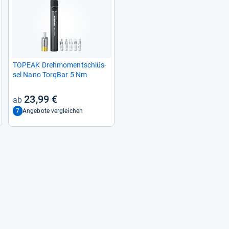
TOPEAK Dreh­mo­ment­schlüs­
sel Nano Tor­q­Bar 5 Nm
23,99 €
7
Angebote vergleichen