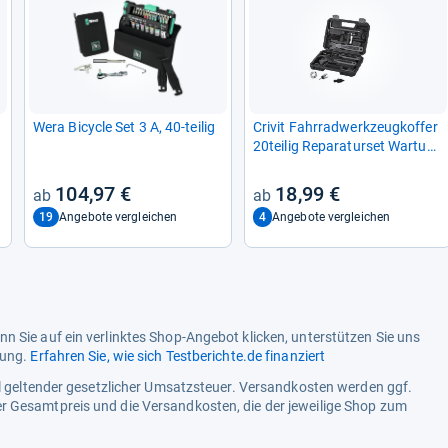
Wera Bicy­cle Set 3 A, 40-​tei­lig
Cri­vit Fahr­rad­werk­zeug­kof­fer
20tei­lig Repa­ra­tur­set War­tung
Werk­zeug­kof­fer
104,97 €
18,99 €
19
4
Angebote vergleichen
Angebote vergleichen
n Sie auf ein verlinktes Shop-Angebot klicken, unterstützen Sie uns
tung.
Erfahren Sie, wie sich Testberichte.de finanziert
ell geltender gesetzlicher Umsatzsteuer. Versandkosten werden ggf.
r Gesamtpreis und die Versandkosten, die der jeweilige Shop zum