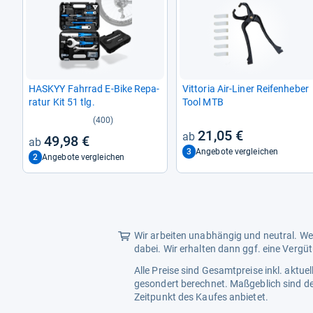
HAS­KYY Fahr­rad E-​Bike Repa­
Vit­to­ria Air-​Liner Rei­fen­he­ber
ra­tur Kit 51 tlg.
Tool MTB
(400)
21,05 €
49,98 €
3
Angebote vergleichen
2
Angebote vergleichen
Wir arbeiten unabhängig und neutral. Wen
dabei. Wir erhalten dann ggf. eine Vergü
Alle Preise sind Gesamtpreise inkl. aktu
gesondert berechnet. Maßgeblich sind de
Zeitpunkt des Kaufes anbietet.