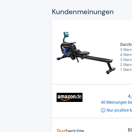
Kun­den­mei­nun­gen
Durch
5 Stern
4 Stern
3 Stern
2 Stern
1 Stern
4
40 Meinungen be
Nur positive
M
B