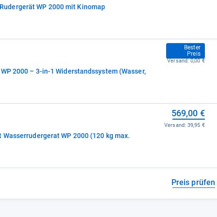
Rudergerät WP 2000 mit Kinomap
364,62 €
Bester
Preis
Versand:
0,00 €
 WP 2000 – 3-in-1 Widerstandssystem (Wasser,
569,00 €
Versand:
39,95 €
t Wasserrudergerat WP 2000 (120 kg max.
Preis prüfen