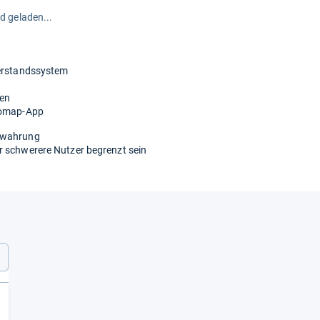
rd geladen...
derstandssystem
gen
inomap-App
bewahrung
r schwerere Nutzer begrenzt sein