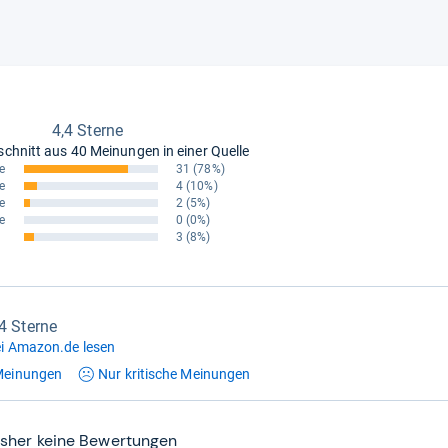
4,4 Sterne
schnitt aus
40 Meinungen in einer Quelle
e
31
(78%)
e
4
(10%)
e
2
(5%)
e
0
(0%)
3
(8%)
,4 Sterne
i Amazon.de lesen
einungen
Nur kritische
Meinungen
isher keine Bewertungen