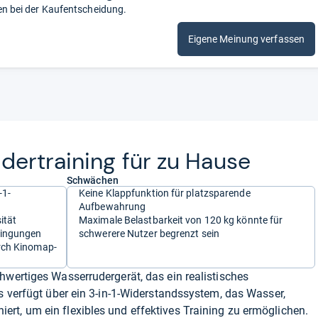
en bei der Kaufentscheidung.
Eigene Meinung verfassen
der­trai­ning für zu Hause
Schwächen
-1-
Keine Klappfunktion für platzsparende
Aufbewahrung
ität
Maximale Belastbarkeit von 120 kg könnte für
dingungen
schwerere Nutzer begrenzt sein
urch Kinomap-
hwertiges Wasserrudergerät, das ein realistisches
Es verfügt über ein 3-in-1-Widerstandssystem, das Wasser,
rt, um ein flexibles und effektives Training zu ermöglichen.