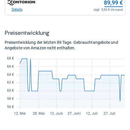
89,99 €
71,88
Shop:
kaufen.
bei
Details
zzgl. 5,95 € Versand
342032
/
Contorion
für
Preis­ent­wick­lung
89,99
kaufen.
Preisentwicklung der letzten 89 Tage. Gebrauchtangebote und
Angebote von Amazon nicht enthalten.