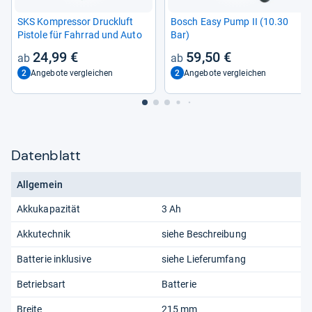
SKS Kom­pres­sor Druck­luft
Bosch Easy Pump II (10.30
Pis­tole für Fahr­rad und Auto
Bar)
24,99 €
59,50 €
2
2
Angebote vergleichen
Angebote vergleichen
Datenblatt
Allgemein
Akkukapazität
3 Ah
Akkutechnik
siehe Beschreibung
Batterie inklusive
siehe Lieferumfang
Betriebsart
Batterie
Breite
215 mm