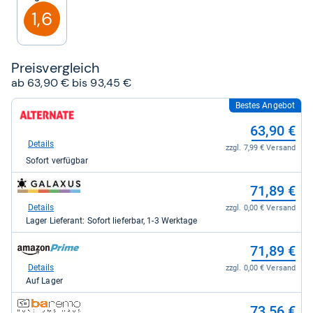
Sternen
1,6
Preis­ver­gleich
ab 63,90 € bis 93,45 €
Bestes Angebot
zum
Shop:
63,90 €
bei
Alternate
Details
zzgl. 7,99 € Versand
für
Sofort verfügbar
63,90
kaufen.
zum
71,89 €
Shop:
bei
Details
zzgl. 0,00 € Versand
galaxus
Lager Lieferant: Sofort lieferbar, 1-3 Werktage
für
71,89
zum
71,89 €
kaufen.
Shop:
bei
Details
zzgl. 0,00 € Versand
Amazon.de
Auf Lager
für
71,89
zum
73,56 €
kaufen.