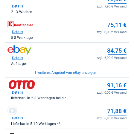
Shop:
bei
Details
zzgl. 7,90 € Versand
banemo.de
2 - 3 Wochen
für
73,56
zum
75,11 €
kaufen.
Shop:
bei
Details
zzgl. 0,00 € Versand
Kaufland
5-8 Werktage
für
75,11
zum
84,75 €
kaufen.
Shop:
bei
Details
zzgl. 6,90 € Versand
eBay
Auf Lager
für
84,75
1 weiteres Angebot von eBay anzeigen
kaufen.
zum
zum
93,45 €
91,16 €
Shop:
Shop:
bei
bei
Details
Details
zzgl. 11,95 € Versand
zzgl. 0,00 € Versand
eBay
OTTO
Auf Lager
lieferbar - in 2-3 Werktagen bei dir
für
für
93,45
91,16
zum
71,88 €
kaufen.
kaufen.
Shop:
bei
Details
zzgl. 6,95 € Versand
endlich-
Lieferbar in 5-10 Werktagen **
sicher.de
für
zum