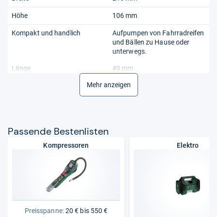
Höhe
106 mm
Kompakt und handlich
Aufpumpen von Fahrradreifen
und Bällen zu Hause oder
unterwegs.
Länge
49 mm
Mehr anzeigen
Max. Druck
10,3 bar / 10,34214 bar
Max. Leistungsvolumen
10 l/min
Produktart
Akku-Luftpumpen
Pas­sende Bes­ten­lis­ten
Schlauchlänge
0,2 m
Kompressoren
Elektro
Serie
EasyPump
Spannung
3,6 V
Preisspanne:
20 € bis 550 €