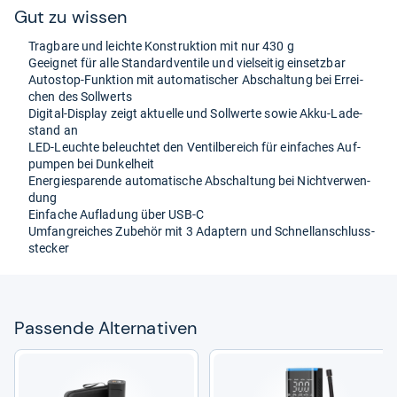
Gut zu wis­sen
Trag­bare und leichte Kon­struk­tion mit nur 430 g
Geeig­net für alle Stan­dard­ven­tile und viel­sei­tig ein­setz­bar
Auto­stop-​Funk­tion mit auto­ma­ti­scher Abschal­tung bei Errei­
chen des Soll­werts
Digi­tal-​Dis­play zeigt aktu­elle und Soll­werte sowie Akku-​Lade­
stand an
LED-​Leuchte beleuch­tet den Ven­til­be­reich für ein­fa­ches Auf­
pum­pen bei Dun­kel­heit
Ener­gie­spa­rende auto­ma­ti­sche Abschal­tung bei Nicht­ver­wen­
dung
Ein­fa­che Auf­la­dung über USB-​C
Umfang­rei­ches Zube­hör mit 3 Adap­tern und Schnel­l­an­schluss­
ste­cker
Pas­sende Alter­na­ti­ven