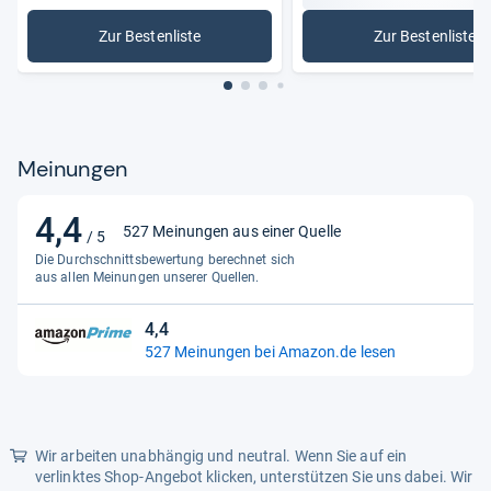
Zur Bestenliste
Zur Bestenliste
: Kompressoren
: Elektro
Meinungen
4,4
4,4
527 Meinungen aus einer Quelle
/ 5
von
Die Durchschnittsbewertung berechnet sich
5
aus allen Meinungen unserer Quellen.
Sternen
4,4
4,4
527 Meinungen bei Amazon.de lesen
von
5
Sternen
Wir arbeiten unabhängig und neutral. Wenn Sie auf ein
verlinktes Shop-Angebot klicken, unterstützen Sie uns dabei. Wir