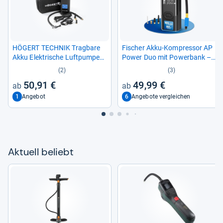
HÖGERT TECH­NIK Trag­bare
Fischer Akku-​Kom­pres­sor AP
Akku Elek­tri­sche Luft­pumpe
Power Duo mit Power­bank –
145PSI
Prak­ti­sches Auf­pum­pen für
(2)
(3)
unter­wegs
50,91 €
49,99 €
1
6
Angebot
Angebote vergleichen
Aktu­ell beliebt