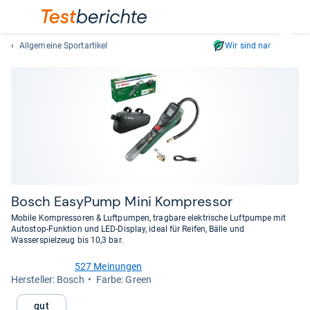
Allgemeine Sportartikel
Wir sind nachhaltig
Suc
Geben
Sie
mindest
drei
Zeichen
ein.
Vorschl
erschei
automat
Bosch Easy­Pump Mini Kom­pres­sor
und
Mobile Kompressoren & Luftpumpen, tragbare elektrische Luftpumpe mit
lassen
Autostop-Funktion und LED-Display, ideal für Reifen, Bälle und
Wasserspielzeug bis 10,3 bar.
sich
mit
527 Meinungen
den
4,4
Her­stel­ler: Bosch
Farbe: Green
von
Pfeiltas
5
auswähl
Gut