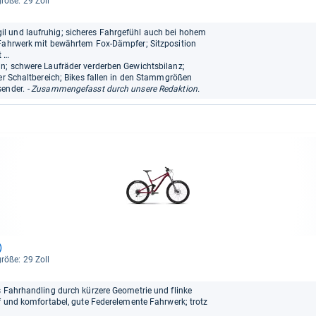
größe: 29 Zoll
l und laufruhig; sicheres Fahrgefühl auch bei hohem
 Fahrwerk mit bewährtem Fox-Dämpfer; Sitzposition
t …
in; schwere Laufräder verderben Gewichtsbilanz;
ler Schaltbereich; Bikes fallen in den Stammgrößen
sender.
- Zusammengefasst durch unsere Redaktion.
)
größe: 29 Zoll
s Fahrhandling durch kürzere Geometrie und flinke
ff und komfortabel, gute Federelemente Fahrwerk; trotz