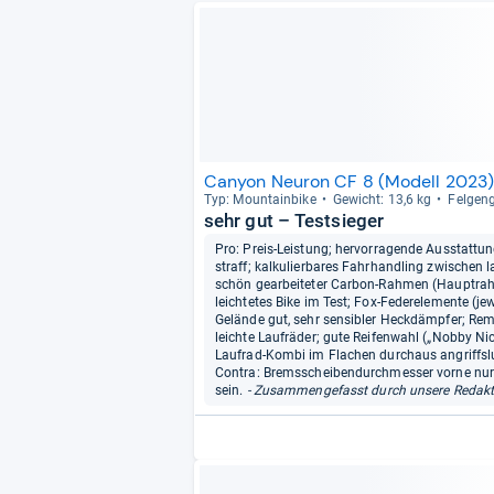
Canyon Neuron CF 8 (Modell 2023
Typ: Moun­tain­bike
Gewicht: 13,6 kg
Fel­gen­
sehr gut – Testsieger
Pro: Preis-Leistung; hervorragende Ausstattu
straff; kalkulierbares Fahrhandling zwischen l
schön gearbeiteter Carbon-Rahmen (Hauptrah
leichtetes Bike im Test; Fox-Federelemente (j
Gelände gut, sehr sensibler Heckdämpfer; Rem
leichte Laufräder; gute Reifenwahl („Nobby Nic“
Laufrad-Kombi im Flachen durchaus angriffslu
Contra: Bremsscheibendurchmesser vorne nur 
sein.
- Zusammengefasst durch unsere Redakt