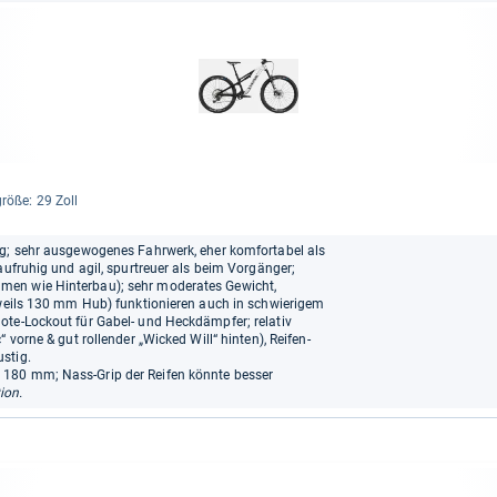
)
größe: 29 Zoll
ng; sehr ausgewogenes Fahrwerk, eher komfortabel als
aufruhig und agil, spurtreuer als beim Vorgänger;
men wie Hinterbau); sehr moderates Gewicht,
eweils 130 mm Hub) funktionieren auch in schwierigem
ote-Lockout für Gabel- und Heckdämpfer; relativ
 vorne & gut rollender „Wicked Will“ hinten), Reifen-
stig.
180 mm; Nass-Grip der Reifen könnte besser
ion.