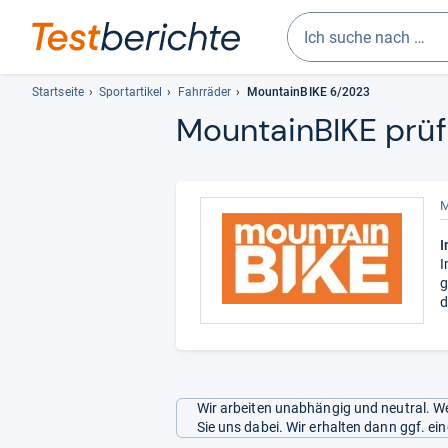
Geben
Sie
Startseite
Sportartikel
Fahrräder
MountainBIKE 6/2023
mindestens
Moun­tain­BIKE prüft
drei
Zeichen
ein.
Vorschläge
M
erscheinen
I
automatisch
I
und
g
lassen
d
sich
mit
den
Pfeiltasten
auswählen.
Wir arbeiten unabhängig und neutral. We
Sie uns dabei. Wir erhalten dann ggf. e