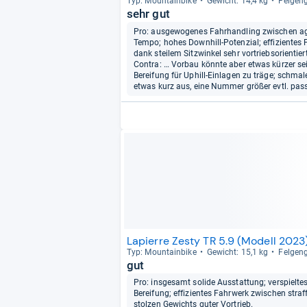
Typ: Moun­tain­bike
Gewicht: 14,4 kg
Fel­gen­
sehr gut
Pro: ausgewogenes Fahrhandling zwischen agi
Tempo; hohes Downhill-Potenzial; effizientes
dank steilem Sitzwinkel sehr vortriebsorientier
Contra: … Vorbau könnte aber etwas kürzer se
Bereifung für Uphill-Einlagen zu träge; schma
etwas kurz aus, eine Nummer größer evtl. pas
Lapierre Zesty TR 5.9 (Modell 2023
Typ: Moun­tain­bike
Gewicht: 15,1 kg
Fel­gen­
gut
Pro: insgesamt solide Ausstattung; verspielte
Bereifung; effizientes Fahrwerk zwischen stra
stolzen Gewichts guter Vortrieb.