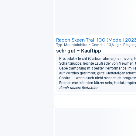
Radon Skeen Trail 10.0 (Modell 202
Typ: Moun­tain­bike
Gewicht: 13,6 kg
Fel­gen­
sehr gut – Kauftipp
Pro: relativ leicht (Carbonrahmen); sinnvolle
Schaltgruppe, leichte Laufräder von Newmen,
Gabeldämpfung mit bester Performance im Test
auf Vortrieb getrimmt; gute Klettereigenscha
Contra: … wenn auch nicht sonderlich progre
Bremshebel könnten kürzer sein; Heckdämpfer m
durch unsere Redaktion.