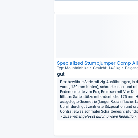
Specialized Stumpjumper Comp All
Typ: Moun­tain­bike
Gewicht: 14,8 kg
Fel­gen­
gut
Pro: bewährte Serie mit zig Ausführungen, in 
vorne, 130 mm hinten); schnörkelloser und r
Federelemente von Fox; Bremsen mit Vier-Ko
liftbare Sattelstütze mit ordentliche 175 mm 
ausgelegte Geometrie (langer Reach, flacher L
Uphill durch gut zentrierte Sitzposition und o
Contra: etwas schmaler Schaltbereich; pfundi
- Zusammengefasst durch unsere Redaktion.