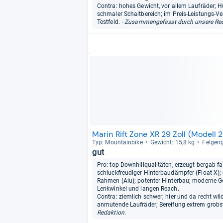
Contra: hohes Gewicht, vor allem Laufräder; Hu
schmaler Schaltbereich; im Preis-Leistungs-Ve
Testfeld.
- Zusammengefasst durch unsere Red
Marin Rift Zone XR 29 Zoll (Modell 
Typ: Moun­tain­bike
Gewicht: 15,8 kg
Fel­gen­
gut
Pro: top Downhillqualitäten, erzeugt bergab 
schluckfreudiger Hinterbaudämpfer (Float X);
Rahmen (Alu); potenter Hinterbau; moderne G
Lenkwinkel und langen Reach.
Contra: ziemlich schwer; hier und da recht w
anmutende Laufräder; Bereifung extrem grobsto
Redaktion.