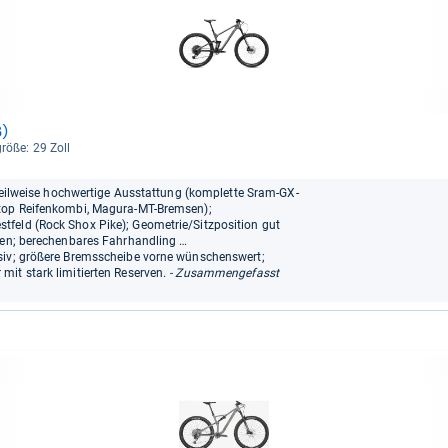
3)
größe: 29 Zoll
, teilweise hochwertige Ausstattung (komplette Sram-GX-
 top Reifenkombi, Magura-MT-Bremsen);
feld (Rock Shox Pike); Geometrie/Sitzposition gut
ften; berechenbares Fahrhandling …
ssiv; größere Bremsscheibe vorne wünschenswert;
it stark limitierten Reserven.
- Zusammengefasst