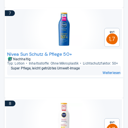
7
Gut
1,7
Nivea Sun Schutz & Pflege 50+
Nachhaltig
Typ: Lotion
Inhaltss­toffe: Ohne Mikro­plas­tik
Licht­schutz­fak­tor: 50+
Super Pflege, leicht getrüb­tes Umwelt-​Image
Weiterlesen
8
Gut