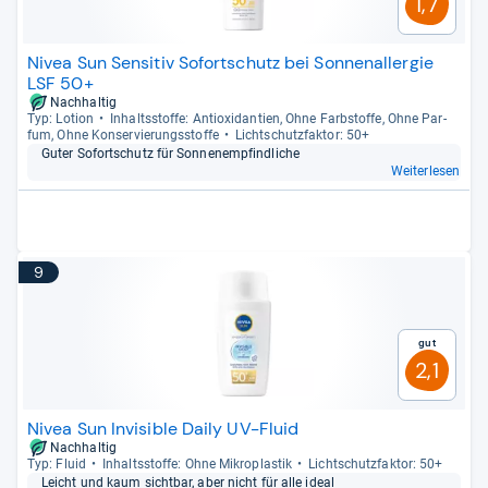
1,7
Nivea Sun Sensitiv Sofortschutz bei Sonnenallergie
LSF 50+
Nachhaltig
Typ: Lotion
Inhaltss­toffe: Anti­oxi­dan­tien, Ohne Farb­stoffe, Ohne Par­
fum, Ohne Kon­ser­vie­rungs­stoffe
Licht­schutz­fak­tor: 50+
Guter Sofort­schutz für Son­nen­emp­find­li­che
Weiterlesen
9
Gut
2,1
Nivea Sun Invisible Daily UV-Fluid
Nachhaltig
Typ: Fluid
Inhaltss­toffe: Ohne Mikro­plas­tik
Licht­schutz­fak­tor: 50+
Leicht und kaum sicht­bar, aber nicht für alle ideal