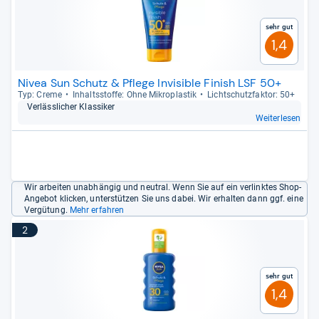
Sehr gut
1,4
Nivea Sun Schutz & Pflege Invisible Finish LSF 50+
Typ: Creme
Inhaltss­toffe: Ohne Mikro­plas­tik
Licht­schutz­fak­tor: 50+
Ver­läss­li­cher Klas­si­ker
Weiterlesen
Wir arbeiten unabhängig und neutral. Wenn Sie auf ein verlinktes Shop-
Angebot klicken, unterstützen Sie uns dabei. Wir erhalten dann ggf. eine
Vergütung.
Mehr erfahren
2
Sehr gut
1,4