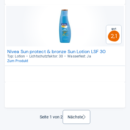
Gut
2,1
Nivea Sun protect & bronze Sun Lotion LSF 30
Typ: Lotion
Licht­schutz­fak­tor: 30
Was­ser­fest: Ja
Zum Produkt
Seite 1 von 2
Nächste
weiter