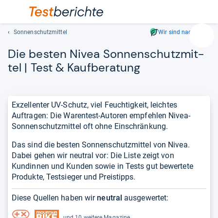
Sonnenschutzmittel
Wir sind nachhaltig
Suc
Die bes­ten Nivea Son­nen­schutz­mit­
Geben
Sie
tel | Test & Kauf­be­ra­tung
mindest
drei
Zeichen
Exzellenter UV-Schutz, viel Feuchtigkeit, leichtes
ein.
Auftragen: Die Warentest-Autoren empfehlen Nivea-
Vorschl
Sonnenschutzmittel oft ohne Einschränkung.
erschei
automat
Das sind die besten Sonnenschutzmittel von Nivea.
und
Dabei gehen wir neutral vor: Die Liste zeigt von
lassen
Kundinnen und Kunden sowie in Tests gut bewertete
sich
Produkte, Testsieger und Preistipps.
mit
den
Diese Quellen haben wir
neutral
ausgewertet:
Pfeiltas
auswähl
und 10 weitere Magazine