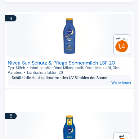
4
Sehr gut
1,4
Nivea Sun Schutz & Pflege Sonnenmilch LSF 20
Typ: Milch
Inhaltss­toffe: Ohne Mikro­plas­tik, Ohne Mine­ralöl, Ohne
Para­ben
Licht­schutz­fak­tor: 20
Schützt die Haut opti­mal vor den UV-​Strah­len der Sonne
Weiterlesen
5
Gut