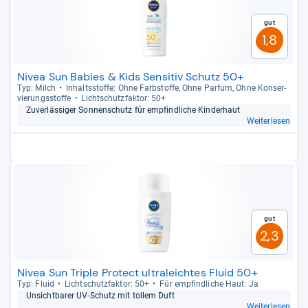
Gut
1,8
Nivea Sun Babies & Kids Sensitiv Schutz 50+
Typ: Milch
Inhaltss­toffe: Ohne Farb­stoffe, Ohne Par­fum, Ohne Kon­ser­
vie­rungs­stoffe
Licht­schutz­fak­tor: 50+
Zuver­läs­si­ger Son­nen­schutz für emp­find­li­che Kin­der­haut
Weiterlesen
Gut
2,3
Nivea Sun Triple Protect ultraleichtes Fluid 50+
Typ: Fluid
Licht­schutz­fak­tor: 50+
Für emp­find­li­che Haut: Ja
Unsicht­ba­rer UV-​Schutz mit tol­lem Duft
Weiterlesen