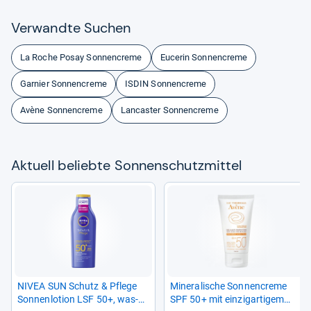
Ver­wandte Suchen
La Roche Posay Sonnencreme
Eucerin Sonnencreme
Garnier Sonnencreme
ISDIN Sonnencreme
Avène Sonnencreme
Lancaster Sonnencreme
Aktu­ell beliebte Son­nen­schutz­mit­tel
NIVEA SUN Schutz & Pflege
Mine­ra­li­sche Son­nen­creme
Son­nen­lo­tion LSF 50+, was­
SPF 50+ mit ein­zig­ar­ti­gem