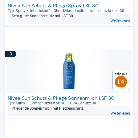
Nivea Sun Schutz & Pflege Spray LSF 30
Typ: Spray
Inhaltss­toffe: Ohne Mikro­plas­tik
Licht­schutz­fak­tor: 30
Sehr guter Son­nen­schutz mit LSF 30
Weiterlesen
3
Sehr gut
1,4
Nivea Sun Schutz & Pflege Sonnenmilch LSF 30
Typ: Milch
Licht­schutz­fak­tor: 30
UVA-​Schutz: Ja
Pfle­gende Son­nen­milch mit Fle­cken­schutz
Weiterlesen