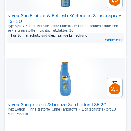
Nivea Sun Protect & Refresh Kühlendes Sonnenspray
LSF 20
Typ: Spray
Inhaltss­toffe: Ohne Farb­stoffe, Ohne Para­ben, Ohne Kon­
ser­vie­rungs­stoffe
Licht­schutz­fak­tor: 20
Für Son­nen­schutz und gleich­zei­tige Erfri­schung
Weiterlesen
Gut
2,2
Nivea Sun protect & bronze Sun Lotion LSF 20
Typ: Lotion
Inhaltss­toffe: Ohne Farb­stoffe
Licht­schutz­fak­tor: 20
Zum Produkt