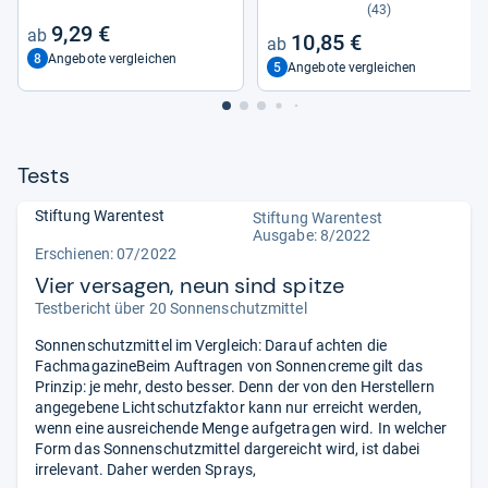
ser­fes­ter Son­nen­schutz mit
Aktivstoff
(43)
Vit­amin C & Hyalu­ron, schnell
9,29 €
10,85 €
ein­zie­hende Son­nen­creme für
8
Angebote vergleichen
48h Feuch­tig­keit ohne weiße
5
Angebote vergleichen
Rück­stände (200 ml)
Tests
Stiftung Warentest
Stiftung Warentest
Ausgabe: 8/2022
Erschienen: 07/2022
Vier versagen, neun sind spitze
Testbericht über 20 Sonnenschutzmittel
Sonnenschutzmittel im Vergleich: Darauf achten die
FachmagazineBeim Auftragen von Sonnencreme gilt das
Prinzip: je mehr, desto besser. Denn der von den Herstellern
angegebene Lichtschutzfaktor kann nur erreicht werden,
wenn eine ausreichende Menge aufgetragen wird. In welcher
Form das Sonnenschutzmittel dargereicht wird, ist dabei
irrelevant. Daher werden Sprays,