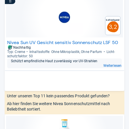
11
Befriedigend
3,2
Nivea Sun UV Gesicht sensitiv Sonnenschutz LSF 50
Nachhaltig
Typ: Creme
Inhaltss­toffe: Ohne Mikro­plas­tik, Ohne Par­fum
Licht­
schutz­fak­tor: 50
Schützt emp­find­li­che Haut zuver­läs­sig vor UV-​Strah­len
Weiterlesen
Unter unseren Top 11 kein passendes Produkt gefunden?
Ab hier finden Sie weitere Nivea Sonnenschutzmittel nach
Beliebtheit sortiert.