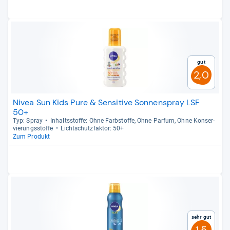
Gut
2,0
Nivea Sun Kids Pure & Sensitive Sonnenspray LSF
50+
Typ: Spray
Inhaltss­toffe: Ohne Farb­stoffe, Ohne Par­fum, Ohne Kon­ser­
vie­rungs­stoffe
Licht­schutz­fak­tor: 50+
Zum Produkt
Sehr gut
1,5