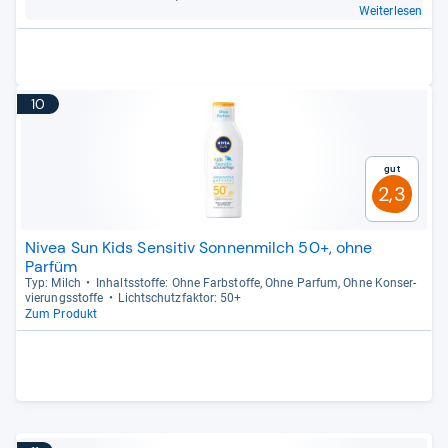
Weiterlesen
10
Gut
2,3
Nivea Sun Kids Sensitiv Sonnenmilch 50+, ohne
Parfüm
Typ: Milch
Inhaltss­toffe: Ohne Farb­stoffe, Ohne Par­fum, Ohne Kon­ser­
vie­rungs­stoffe
Licht­schutz­fak­tor: 50+
Zum Produkt