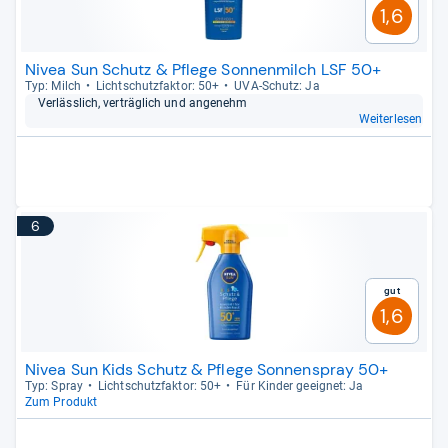
1,6
Nivea Sun Schutz & Pflege Sonnenmilch LSF 50+
Typ: Milch
Licht­schutz­fak­tor: 50+
UVA-​Schutz: Ja
Ver­läss­lich, ver­träg­lich und ange­nehm
Weiterlesen
6
Gut
1,6
Nivea Sun Kids Schutz & Pflege Sonnenspray 50+
Typ: Spray
Licht­schutz­fak­tor: 50+
Für Kin­der geeig­net: Ja
Zum Produkt