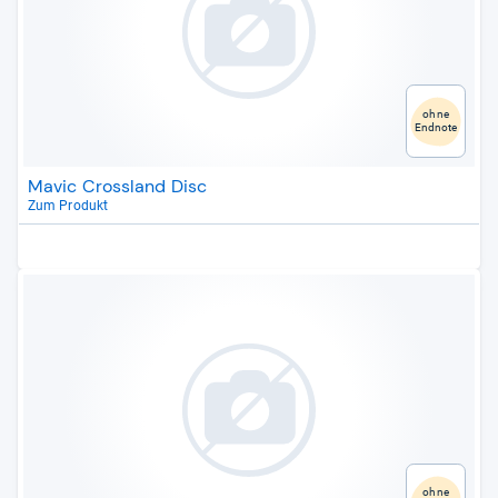
ohne
Endnote
Mavic Crossland Disc
Zum Produkt
ohne