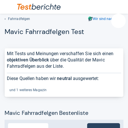
Fahrradfelgen
Wir sind nachhaltig
Suc
Mavic Fahr­rad­fel­gen Test
Geben
Sie
mindest
drei
Mit Tests und Meinungen verschaffen Sie sich einen
Zeichen
objektiven Überblick
über die Qualität der Mavic
ein.
Fahrradfelgen aus der Liste.
Vorschl
erschei
Diese Quellen haben wir
neutral
ausgewertet:
automat
und
und 1 weiteres Magazin
lassen
sich
mit
Mavic Fahrradfelgen Bestenliste
den
Pfeiltas
auswähl