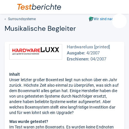
Surroundsysteme
Wir sind nachhaltig
Suc
Musi­ka­li­sche Beglei­ter
Geben
Sie
mindest
Hardwareluxx [printed]
drei
Ausgabe:
4/2007
Zeichen
Erschienen:
04/2007
ein.
Vorschl
Inhalt
erschei
Unser letzter großer Boxentest liegt nun schon über ein Jahr
automat
zurück. Höchste Zeit also einmal zu überprüfen, was sich auf
und
dem Boxenmarkt alles getan hat. Einige Hersteller haben die
lassen
von uns getesteten Systeme durch Nachfolger ersetzt,
sich
andere haben beliebte Systeme weiter aufgewertet. Aber
mit
welches Boxensystem stellt eine langfristige Investition dar
und für wen lohnt sich ein Upgrade?
den
Pfeiltas
Was wurde getestet?
auswähl
Im Test waren zehn Boxensets. Es wurden keine Endnoten