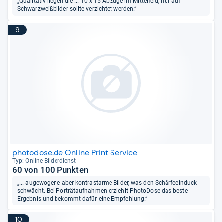
„Qualitativ liegen die ... 10 x 15-Abzüge im Mittelfeld, nur auf
Schwarzweißbilder sollte verzichtet werden.“
9
photodose.de Online Print Service
Typ: Online-​Bil­der­dienst
60 von 100 Punkten
„... augewogene aber kontrastarme Bilder, was den Schärfeeinduck
schwächt. Bei Porträtaufnahmen erziehlt PhotoDose das beste
Ergebnis und bekommt dafür eine Empfehlung.“
10