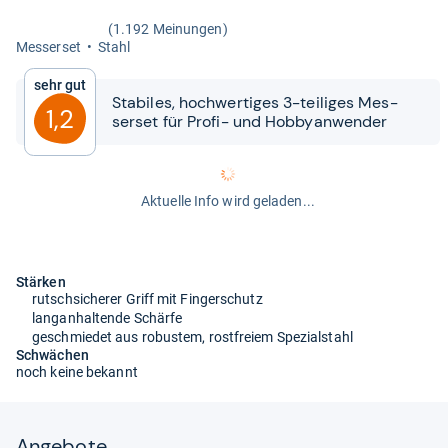
(1.192 Meinungen)
Mes­ser­set
Stahl
Sehr gut
Sta­bi­les, hoch­wer­ti­ges 3-​​tei­li­ges Mes­
1,2
ser­set für Profi-​​ und Hob­by­an­wen­der
Aktuelle Info wird geladen...
Stärken
rutschsicherer Griff mit Fingerschutz
langanhaltende Schärfe
geschmiedet aus robustem, rostfreiem Spezialstahl
Schwächen
noch keine bekannt
Angebote