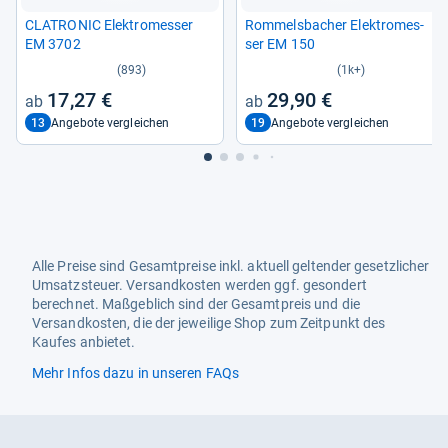
CLA­TRO­NIC Elek­tro­mes­ser
Rom­mels­ba­cher Elek­tro­mes­
EM 3702
ser EM 150
(893)
(1k+)
17,27 €
29,90 €
13
19
Angebote vergleichen
Angebote vergleichen
Alle Preise sind Gesamtpreise inkl. aktuell geltender gesetzlicher
Umsatzsteuer. Versandkosten werden ggf. gesondert
berechnet. Maßgeblich sind der Gesamtpreis und die
Versandkosten, die der jeweilige Shop zum Zeitpunkt des
Kaufes anbietet.
Mehr Infos dazu in unseren FAQs