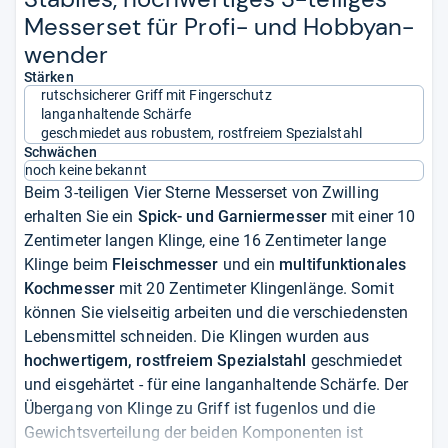
Mes­ser­set für Profi-​ und Hob­by­an­
wen­der
Stärken
rutschsicherer Griff mit Fingerschutz
langanhaltende Schärfe
geschmiedet aus robustem, rostfreiem Spezialstahl
Schwächen
noch keine bekannt
Beim 3-teiligen Vier Sterne Messerset von Zwilling
erhalten Sie ein
Spick- und Garniermesser
mit einer 10
Zentimeter langen Klinge, eine 16 Zentimeter lange
Klinge beim
Fleischmesser
und ein
multifunktionales
Kochmesser
mit 20 Zentimeter Klingenlänge. Somit
können Sie vielseitig arbeiten und die verschiedensten
Lebensmittel schneiden. Die Klingen wurden aus
hochwertigem, rostfreiem Spezialstahl
geschmiedet
und eisgehärtet - für eine langanhaltende Schärfe. Der
Übergang von Klinge zu Griff ist fugenlos und die
Gewichtsverteilung der beiden Komponenten ist