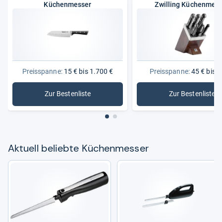
Küchenmesser
Zwilling Küchenmes
Preisspanne:
15 € bis 1.700 €
Preisspanne:
45 € bis 1
Zur Bestenliste
Zur Bestenliste
: Küchenmesser
: Zwillin
Aktu­ell beliebte Küchen­mes­ser