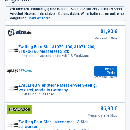
Wir arbeiten unabhängig und neutral. Wenn Sie auf ein verlinktes Shop-
Angebot klicken, unterstützen Sie uns dabei. Wir erhalten dann ggf. eine
Vergütung.
Mehr erfahren
81,90 €
Versand:
4,99 €
Zwilling Four Star 31070-100, 31071-200,
31070-160 Messerset 3 Stk.
Lieferung: Lagernd, Lieferzeit 1-3 Werktage
86,62 €
Bester
Preis
Versand:
0,00 €
ZWILLING Vier Sterne Messer-Set 3-teilig,
Rostfrei, Made in Germany
Lieferung: Auf Lager
86,90 €
Versand siehe Shop
Zwilling Four Star - Messerset - 3 Stck. -
schwarzer