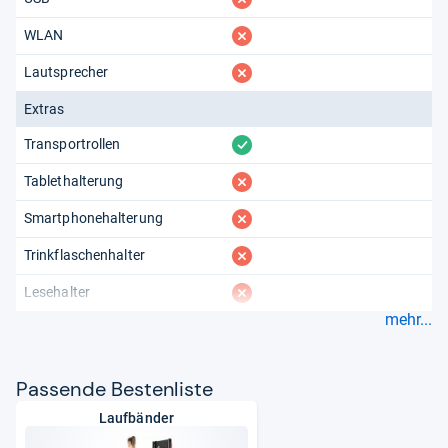
fehlt
WLAN
fehlt
Lautsprecher
Extras
vorhanden
Transportrollen
fehlt
Tablethalterung
fehlt
Smartphonehalterung
fehlt
Trinkflaschenhalter
fehlt
Lesehalter
mehr...
Pas­sende Bes­ten­liste
Laufbänder