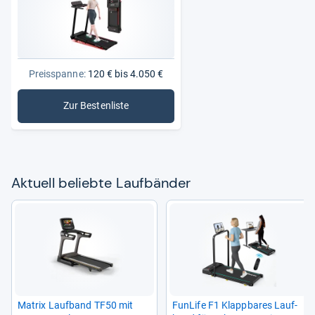
Preisspanne:
120 € bis 4.050 €
Zur Bestenliste
: Laufbänder
Aktu­ell beliebte Lauf­bän­der
Matrix Lauf­band TF50 mit
Fun­Life F1 Klapp­ba­res Lauf­