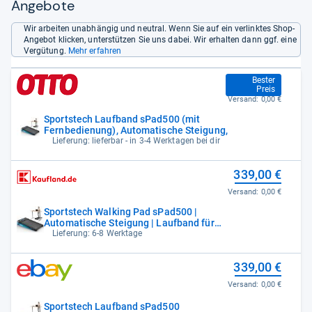
Angebote
Wir arbeiten unabhängig und neutral. Wenn Sie auf ein verlinktes Shop-
Angebot klicken, unterstützen Sie uns dabei. Wir erhalten dann ggf. eine
Vergütung.
Mehr erfahren
288,15 €
Bester
Preis
Versand:
0,00 €
Sportstech Laufband sPad500 (mit
Fernbedienung), Automatische Steigung,
Lieferung: lieferbar - in 3-4 Werktagen bei dir
339,00 €
Versand:
0,00 €
Sportstech Walking Pad sPad500 |
Automatische Steigung | Laufband für
Zuhause
Lieferung: 6-8 Werktage
339,00 €
Versand:
0,00 €
Sportstech Laufband sPad500