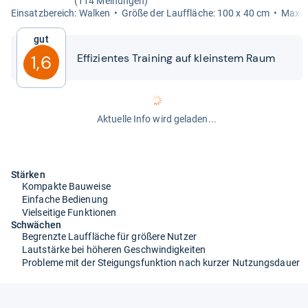
(114 Meinungen)
Ein­satz­be­reich: Wal­ken
Größe der Lauf­flä­che: 100 x 40 cm
Maxi­m
Gut
Effi­zi­en­tes Trai­ning auf kleins­tem Raum
1,6
Aktuelle Info wird geladen...
Stärken
Kompakte Bauweise
Einfache Bedienung
Vielseitige Funktionen
Schwächen
Begrenzte Lauffläche für größere Nutzer
Lautstärke bei höheren Geschwindigkeiten
Probleme mit der Steigungsfunktion nach kurzer Nutzungsdauer