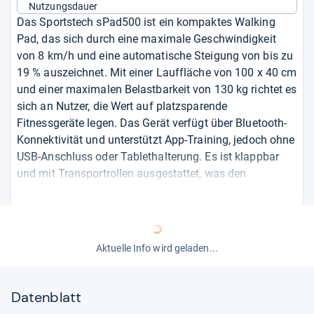
Nutzungsdauer
Das Sportstech sPad500 ist ein kompaktes Walking
Pad, das sich durch eine maximale Geschwindigkeit
von 8 km/h und eine automatische Steigung von bis zu
19 % auszeichnet. Mit einer Lauffläche von 100 x 40 cm
und einer maximalen Belastbarkeit von 130 kg richtet es
sich an Nutzer, die Wert auf platzsparende
Fitnessgeräte legen. Das Gerät verfügt über Bluetooth-
Konnektivität und unterstützt App-Training, jedoch ohne
USB-Anschluss oder Tablethalterung. Es ist klappbar
und mit Transportrollen ausgestattet, was den
Platzbedarf reduziert und den Transport erleichtert.
Allerdings fehlen Funktionen wie eine Körperfettanalyse,
pulsgesteuertes Training oder ein Trinkflaschenhalter.
Kunden loben die einfache Bedienung und das schlanke
Aktuelle Info wird geladen...
Design, bemängeln jedoch die begrenzte Lauffläche für
größere Nutzer und die Lautstärke bei höheren
Geschwindigkeiten. Einige Nutzer berichten von
Datenblatt
Problemen mit der Steigungsfunktion nach kurzer