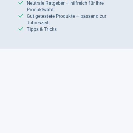
Neutrale Ratgeber – hilfreich für Ihre
Produktwahl
Gut getestete Produkte – passend zur
Jahreszeit
Tipps & Tricks
Datenschutz und Widerruf
Auf
Auf
Auf
Facebook
Instagram
X
folgen
folgen
folgen
Über uns
Testmagazine
Unsere Redaktion
FAQ