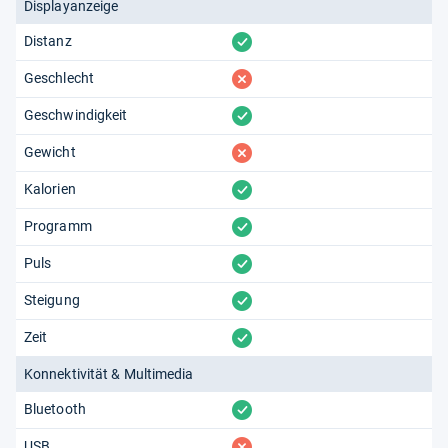
Displayanzeige
Von uns ausgewertete Quellen:
Produktdatenblatt
vorhanden
Distanz
Kundenrezensionen auf Sportstech.de
fehlt
Geschlecht
vorhanden
Geschwindigkeit
Redaktion von Testberichte.de
fehlt
Gewicht
vorhanden
Kalorien
vorhanden
Programm
vorhanden
Puls
vorhanden
Steigung
vorhanden
Zeit
Konnektivität & Multimedia
vorhanden
Bluetooth
fehlt
USB