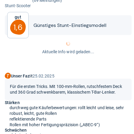
(69 Meinungen)
Stunt-​Scoo­ter
Gut
Güns­ti­ges Stunt-​​Ein­stiegs­mo­dell
1,6
Aktuelle Info wird geladen...
Unser Fazit
25.02.2025
Für die ersten Tricks. Mit 100-mm-Rollen, rutschfestem Deck
und 360 Grad schwenkbarem, klassischem T-Bar-Lenker.
Stärken
durchweg gute Käuferbewertungen: rollt leicht und leise, sehr
robust, leicht, gute Rollen
reflektierende Parts
Rollen mit hoher Fertigungspräzision („ABEC-9“)
Schwächen