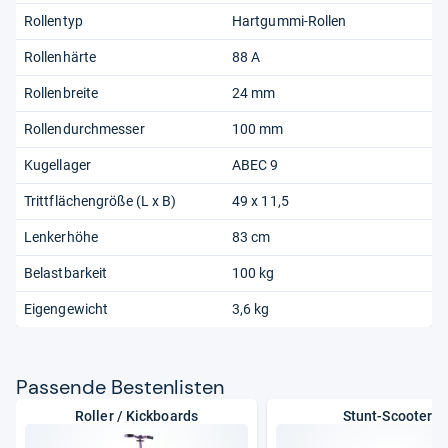
Rollentyp
Hartgummi-Rollen
Rollenhärte
88 A
Rollenbreite
24 mm
Rollendurchmesser
100 mm
Kugellager
ABEC 9
Trittflächengröße (L x B)
49 x 11,5
Lenkerhöhe
83 cm
Belastbarkeit
100 kg
Eigengewicht
3,6 kg
Pas­sende Bes­ten­lis­ten
Roller / Kickboards
Stunt-Scooter