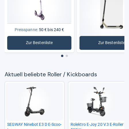
Preisspanne:
50 € bis 240 €
Zur Bestenliste
Zur Bestenliste
: Roller / Kickboards
: Stunt-S
Aktu­ell beliebte Rol­ler / Kick­boards
SEG­WAY Nine­bot E3 D E-​Scoo­
Rolek­tro E-​Joy 20 V.3 E-​Rol­ler