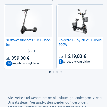
SEG­WAY Nine­bot E3 D E-​Scoo­
Rolek­tro E-​Joy 20 V.3 E-​Rol­ler
ter
500W
(201)
1.219,00 €
359,00 €
3
Angebote vergleichen
14
Angebote vergleichen
Alle Preise sind Gesamtpreise inkl. aktuell geltender gesetzlicher
Umsatzsteuer. Versandkosten werden ggf. gesondert
berechnet. Maßgeblich sind der Gesamtpreis und die