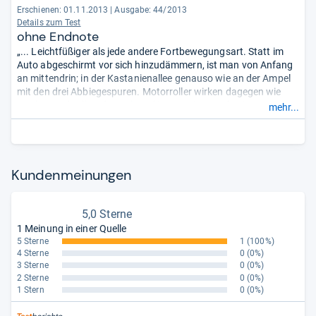
Erschienen: 01.11.2013
|
Ausgabe: 44/2013
Details zum Test
ohne Endnote
„... Leichtfüßiger als jede andere Fortbewegungsart. Statt im
Auto abgeschirmt vor sich hinzudämmern, ist man von Anfang
an mittendrin; in der Kastanienallee genauso wie an der Ampel
mit den drei Abbiegespuren. Motorroller wirken dagegen wie
Trecker, und selbst das Fahrrad ist sperriger: aufsteigen,
mehr...
antreten, absteigen passieren nicht so nebenbei wie mit dem
dreirädrigen Elektriker. ... er ist schnell: 35 km/h Spitze. ...“
Kun­den­mei­nun­gen
5,0 Sterne
1 Meinung in einer Quelle
5 Sterne
1
(100%)
4 Sterne
0
(0%)
3 Sterne
0
(0%)
2 Sterne
0
(0%)
1 Stern
0
(0%)