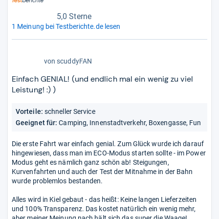
5,0 Sterne
1 Meinung bei Testberichte.de lesen
5,0
von
scuddyFAN
von
5
Einfach GENIAL! (und endlich mal ein wenig zu viel
Sternen
Leistung! :) )
Vorteile:
schneller Service
Geeignet für:
Camping, Innenstadtverkehr, Boxengasse, Fun
Die erste Fahrt war einfach genial. Zum Glück wurde ich darauf
hingewiesen, dass man im ECO-Modus starten sollte - im Power
Modus geht es nämlich ganz schön ab! Steigungen,
Kurvenfahrten und auch der Test der Mitnahme in der Bahn
wurde problemlos bestanden.
Alles wird in Kiel gebaut - das heißt: Keine langen Lieferzeiten
und 100% Transparenz. Das kostet natürlich ein wenig mehr,
aber meiner Meinung nach hält sich das super die Waage!