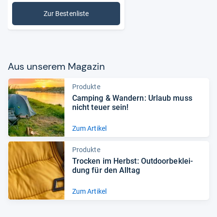
Zur Bestenliste
: Wanderhosen
Aus unse­rem Maga­zin
Produkte
Cam­ping & Wan­dern: Urlaub muss
nicht teuer sein!
Zum Artikel
Produkte
Tro­cken im Herbst: Out­door­be­klei­
dung für den All­tag
Zum Artikel