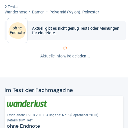
2 Tests
Wan­der­hose
Damen
Poly­amid (Nylon), Poly­es­ter
ohne
Aktuell gibt es nicht genug Tests oder Meinungen
Endnote
für eine Note.
Aktuelle Info wird geladen...
Im Test der Fach­ma­ga­zine
Erschienen: 16.08.2013
|
Ausgabe: Nr. 5 (September 2013)
Details zum Test
ohne Endnote