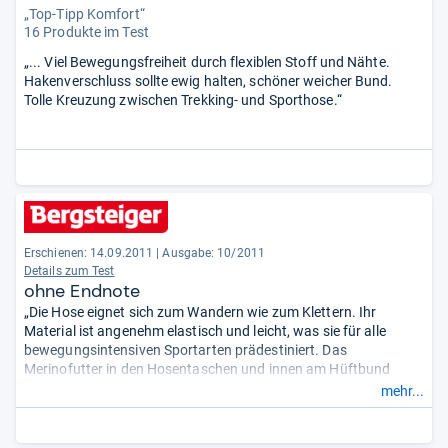
„Top-Tipp Komfort“
16 Produkte im Test
„... Viel Bewegungsfreiheit durch flexiblen Stoff und Nähte.
Hakenverschluss sollte ewig halten, schöner weicher Bund.
Tolle Kreuzung zwischen Trekking- und Sporthose.“
Erschienen: 14.09.2011
|
Ausgabe: 10/2011
Details zum Test
ohne Endnote
„Die Hose eignet sich zum Wandern wie zum Klettern. Ihr
Material ist angenehm elastisch und leicht, was sie für alle
bewegungsintensiven Sportarten prädestiniert. Das
Merinofutter in den Hosentaschen und innen am Hüftbund
saugt den Schweiß rasch auf und erhöht damit den
mehr...
Tragekomfort. Großes Plus: die geräumige Kartentasche am
Oberschenkel.“