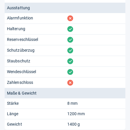
Ausstattung
fehlt
Alarmfunktion
vorhanden
Halterung
vorhanden
Reserveschlüssel
vorhanden
Schutzüberzug
vorhanden
Staubschutz
vorhanden
Wendeschlüssel
fehlt
Zahlenschloss
Maße & Gewicht
Stärke
8 mm
Länge
1200 mm
Gewicht
1400 g