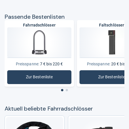
Pas­sende Bes­ten­lis­ten
Fahrradschlösser
Faltschlösser
Preisspanne:
7 € bis 220 €
Preisspanne:
20 € bis 1
Zur Bestenliste
Zur Bestenliste
: Fahrradschlösser
: Faltschl
Aktu­ell beliebte Fahr­rad­sch­lös­ser