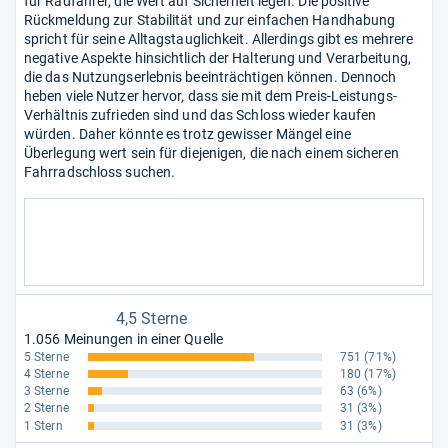
für Radfahrer, die Wert auf Sicherheit legen. Die positive
Rückmeldung zur Stabilität und zur einfachen Handhabung
spricht für seine Alltagstauglichkeit. Allerdings gibt es mehrere
negative Aspekte hinsichtlich der Halterung und Verarbeitung,
die das Nutzungserlebnis beeinträchtigen können. Dennoch
heben viele Nutzer hervor, dass sie mit dem Preis-Leistungs-
Verhältnis zufrieden sind und das Schloss wieder kaufen
würden. Daher könnte es trotz gewisser Mängel eine
Überlegung wert sein für diejenigen, die nach einem sicheren
Fahrradschloss suchen.
4,5 Sterne
1.056 Meinungen in einer Quelle
5 Sterne
751
(71%)
4 Sterne
180
(17%)
3 Sterne
63
(6%)
2 Sterne
31
(3%)
1 Stern
31
(3%)