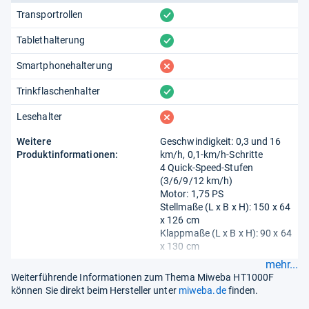
vorhanden
Transportrollen
vorhanden
Tablethalterung
fehlt
Smartphonehalterung
vorhanden
Trinkflaschenhalter
fehlt
Lesehalter
Weitere
Geschwindigkeit: 0,3 und 16
Produktinformationen:
km/h, 0,1-km/h-Schritte
4 Quick-Speed-Stufen
(3/6/9/12 km/h)
Motor: 1,75 PS
Stellmaße (L x B x H): 150 x 64
x 126 cm
Klappmaße (L x B x H): 90 x 64
x 130 cm
mehr...
Weiterführende Informationen zum Thema Miweba HT1000F
können Sie direkt beim Hersteller unter
miweba.de
finden.