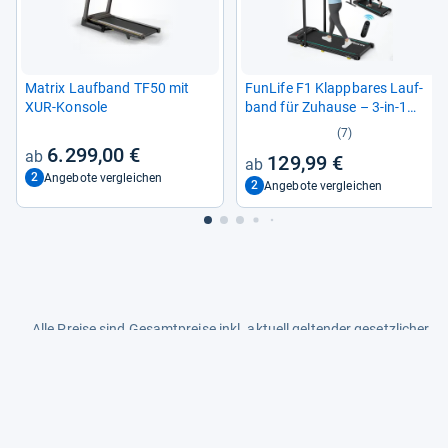
Matrix Lauf­band TF50 mit
Fun­Life F1 Klapp­ba­res Lauf­
XUR-​Kon­sole
band für Zuhause – 3-​in-​1
Mini Lauf­band mit Hal­te­griff
(7)
6.299,00 €
129,99 €
2
Angebote vergleichen
2
Angebote vergleichen
Alle Preise sind Gesamtpreise inkl. aktuell geltender gesetzlicher
Umsatzsteuer. Versandkosten werden ggf. gesondert
berechnet. Maßgeblich sind der Gesamtpreis und die
Versandkosten, die der jeweilige Shop zum Zeitpunkt des
Kaufes anbietet.
Mehr Infos dazu in unseren FAQs