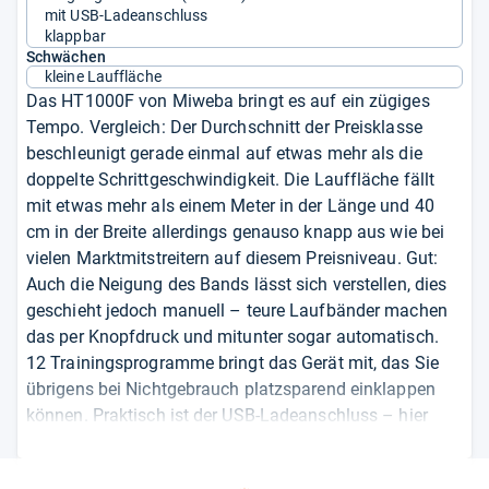
mit USB-Ladeanschluss
klappbar
Schwächen
kleine Lauffläche
Das HT1000F von Miweba bringt es auf ein zügiges
Tempo. Vergleich: Der Durchschnitt der Preisklasse
beschleunigt gerade einmal auf etwas mehr als die
doppelte Schrittgeschwindigkeit. Die Lauffläche fällt
mit etwas mehr als einem Meter in der Länge und 40
cm in der Breite allerdings genauso knapp aus wie bei
vielen Marktmitstreitern auf diesem Preisniveau. Gut:
Auch die Neigung des Bands lässt sich verstellen, dies
geschieht jedoch manuell – teure Laufbänder machen
das per Knopfdruck und mitunter sogar automatisch.
12 Trainingsprogramme bringt das Gerät mit, das Sie
übrigens bei Nichtgebrauch platzsparend einklappen
können. Praktisch ist der USB-Ladeanschluss – hier
können Sie ihr Smartphone aufladen, während sie es
auf dem Gerät nutzen, um beispielsweise Musik zu