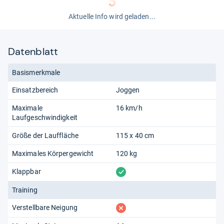
hören.
Aktuelle Info wird geladen...
von
Trixy Freude
Datenblatt
Basismerkmale
Einsatzbereich
Joggen
Maximale
16 km/h
Laufgeschwindigkeit
Größe der Lauffläche
115 x 40 cm
Maximales Körpergewicht
120 kg
vorhanden
Klappbar
Training
fehlt
Verstellbare Neigung