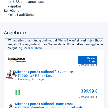
mit USB-Ladeanschluss
klappbar
Schwächen
kleine Lauffläche
Angebote
Wir arbeiten unabhängig und neutral. Wenn Sie auf ein verlinktes Shop-
Angebot klicken, unterstützen Sie uns dabei. Wir erhalten dann ggf. eine
Vergütung.
Mehr erfahren
359,98 €
Bester
Preis
Versand:
0,00 €
Miweba Sports Laufband für Zuhause
HT1000 | 𝟑,𝟓 PS - 𝟏𝟔 Km/h -
Lieferung: Auf Lager
399,99 €
Versand:
0,00 €
Miweba Sports Laufband Home Track
HT1000F, klappbar, mit Steigung, 1-16km/h,