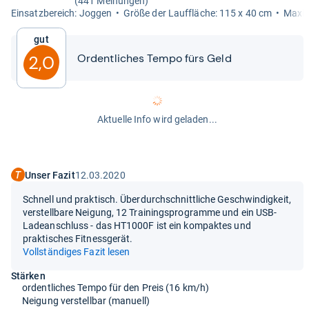
(441 Meinungen)
Ein­satz­be­reich: Jog­gen
Größe der Lauf­flä­che: 115 x 40 cm
Maxi­m
Gut
Ordent­li­ches Tempo fürs Geld
2,0
Aktuelle Info wird geladen...
Unser Fazit
12.03.2020
Schnell und praktisch. Überdurchschnittliche Geschwindigkeit,
verstellbare Neigung, 12 Trainingsprogramme und ein USB-
Ladeanschluss - das HT1000F ist ein kompaktes und
praktisches Fitnessgerät.
Vollständiges Fazit lesen
Stärken
ordentliches Tempo für den Preis (16 km/h)
Neigung verstellbar (manuell)