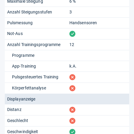
Maximale Steigung
6 %
Anzahl Steigungsstufen
3
Pulsmessung
Handsensoren
vorhanden
Not-Aus
Anzahl Trainingsprogramme
12
Programme
App-Training
k.A.
fehlt
Pulsgesteuertes Training
fehlt
Körperfettanalyse
Displayanzeige
fehlt
Distanz
fehlt
Geschlecht
vorhanden
Geschwindigkeit