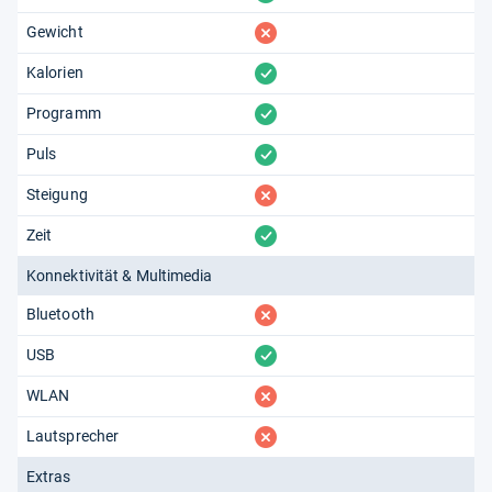
fehlt
Gewicht
vorhanden
Kalorien
vorhanden
Programm
vorhanden
Puls
fehlt
Steigung
vorhanden
Zeit
Konnektivität & Multimedia
fehlt
Bluetooth
vorhanden
USB
fehlt
WLAN
fehlt
Lautsprecher
Extras