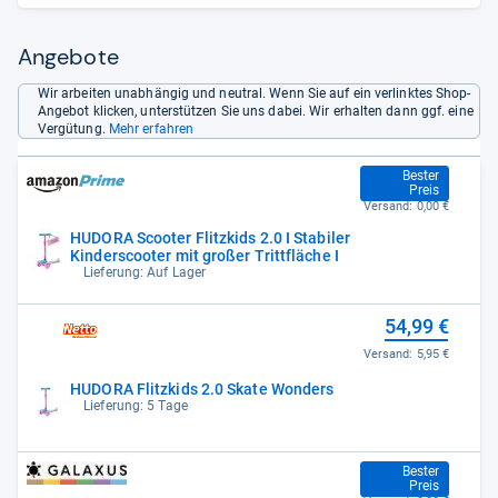
Angebote
Wir arbeiten unabhängig und neutral. Wenn Sie auf ein verlinktes Shop-
Angebot klicken, unterstützen Sie uns dabei. Wir erhalten dann ggf. eine
Vergütung.
Mehr erfahren
54,99 €
Bester
Preis
Versand:
0,00 €
HUDORA Scooter Flitzkids 2.0 I Stabiler
Kinderscooter mit großer Trittfläche I
Lieferung: Auf Lager
54,99 €
Versand:
5,95 €
HUDORA Flitzkids 2.0 Skate Wonders
Lieferung: 5 Tage
54,99 €
Bester
Preis