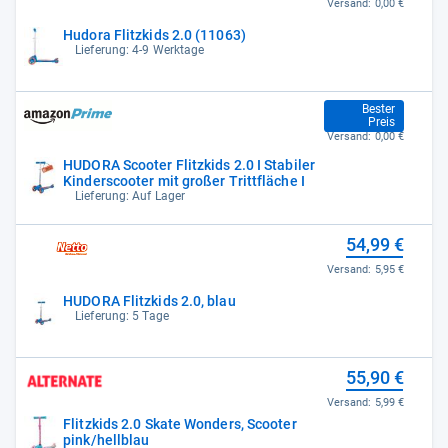
Versand:
0,00 €
Hudora Flitzkids 2.0 (11063)
Lieferung: 4-9 Werktage
54,99 €
Bester
Preis
Versand:
0,00 €
HUDORA Scooter Flitzkids 2.0 I Stabiler
Kinderscooter mit großer Trittfläche I
Lieferung: Auf Lager
54,99 €
Versand:
5,95 €
HUDORA Flitzkids 2.0, blau
Lieferung: 5 Tage
55,90 €
Versand:
5,99 €
Flitzkids 2.0 Skate Wonders, Scooter
pink/hellblau