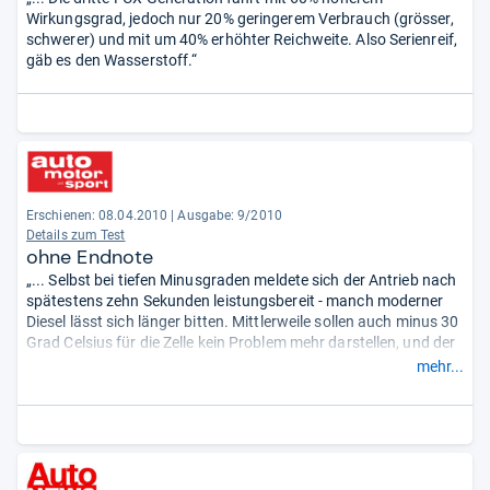
Wirkungsgrad, jedoch nur 20% geringerem Verbrauch (grösser,
schwerer) und mit um 40% erhöhter Reichweite. Also Serienreif,
gäb es den Wasserstoff.“
Erschienen: 08.04.2010
|
Ausgabe: 9/2010
Details zum Test
ohne Endnote
„... Selbst bei tiefen Minusgraden meldete sich der Antrieb nach
spätestens zehn Sekunden leistungsbereit - manch moderner
Diesel lässt sich länger bitten. Mittlerweile sollen auch minus 30
Grad Celsius für die Zelle kein Problem mehr darstellen, und der
Praxistest lieferte keinen Grund, daran zu zweifeln. Probleme
mehr...
machte der Winter trotzdem, denn die Heizleistung des Clarity
ist sehr schwach. ...“