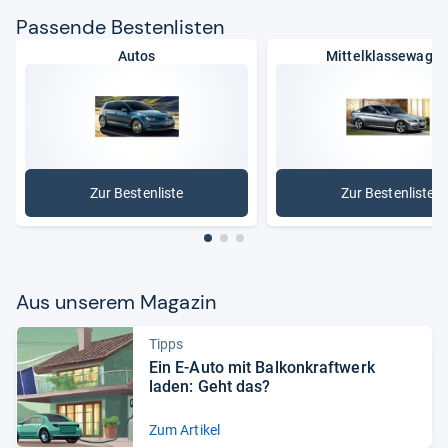
Pas­sende Bes­ten­lis­ten
Autos
Mittelklassewage
Zur Bestenliste
Zur Bestenliste
: Autos
: Mittelk
Aus unse­rem Maga­zin
Tipps
Ein E-​Auto mit Bal­kon­kraft­werk
laden: Geht das?
Zum Artikel