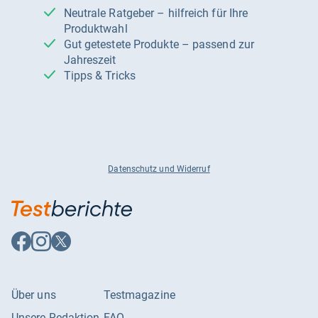
Neutrale Ratgeber – hilfreich für Ihre
Produktwahl
Gut getestete Produkte – passend zur
Jahreszeit
Tipps & Tricks
Datenschutz und Widerruf
Auf
Auf
Auf
Facebook
Instagram
X
folgen
folgen
folgen
Über uns
Testmagazine
Unsere Redaktion
FAQ