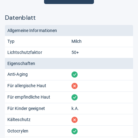
Datenblatt
Allgemeine Informationen
Typ
Milch
Lichtschutzfaktor
50+
Eigenschaften
vorhanden
Anti-Aging
fehlt
Für allergische Haut
vorhanden
Für empfindliche Haut
Für Kinder geeignet
k.A.
fehlt
Kälteschutz
vorhanden
Octocrylen