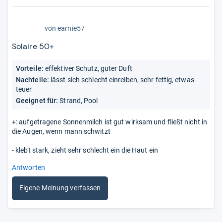
2,0
von
earnie57
von
5
Solaire 50+
Sternen
Vorteile:
effektiver Schutz, guter Duft
Nachteile:
lässt sich schlecht einreiben, sehr fettig, etwas
teuer
Geeignet für:
Strand, Pool
+: aufgetragene Sonnenmilch ist gut wirksam und fließt nicht in
die Augen, wenn mann schwitzt
- klebt stark, zieht sehr schlecht ein die Haut ein
Antworten
Eigene Meinung verfassen