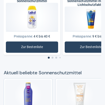
Sonnenschutzmittel
Sonnenschutzmittel mit
Lichtschutzfaktor
Preisspanne:
4 € bis 40 €
Preisspanne:
9 € bis 3
Zur Bestenliste
Zur Bestenliste
: Sonnenschutzmittel
: Sonnens
Aktu­ell beliebte Son­nen­schutz­mit­tel