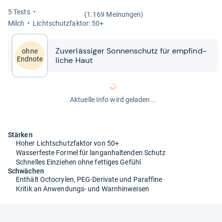
5 Tests
(1.169 Meinungen)
Milch
Licht­schutz­fak­tor: 50+
Zuver­läs­si­ger Son­nen­schutz für emp­find­
ohne
li­che Haut
Endnote
Aktuelle Info wird geladen...
Stärken
Hoher Lichtschutzfaktor von 50+
Wasserfeste Formel für langanhaltenden Schutz
Schnelles Einziehen ohne fettiges Gefühl
Schwächen
Enthält Octocrylen, PEG-Derivate und Paraffine
Kritik an Anwendungs- und Warnhinweisen