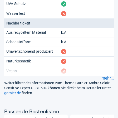
vorhanden
UVA-Schutz
fehlt
Wasserfest
Nachhaltigkeit
Aus recyceltem Material
k.A.
Schadstoffarm
k.A.
fehlt
Umweltschonend produziert
fehlt
Naturkosmetik
fehlt
Vegan
mehr...
Weiterführende Informationen zum Thema Garnier Ambre Solair
Sensitive Expert+ LSF 50+ können Sie direkt beim Hersteller unter
garnier.de
finden.
Pas­sende Bes­ten­lis­ten