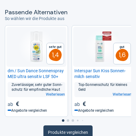
Pas­sende Alter­na­ti­ven
So wählen wir die Produkte aus
Sehr gut
Gut
1,4
1,6
dm / Sun Dance Son­nen­spray
Inter­spar Sun Kiss Son­nen­
MED ultra sen­si­tiv LSF 50+
milch sen­si­tiv
Zuver­läs­si­ger, sehr guter Sonn­
Top-​Son­nen­schutz für klei­nes
schutz für emp­find­li­che Haut
Geld
Weiterlesen
Weiterlesen
€
€
Angebote vergleichen
Angebote vergleichen
Produkte vergleichen