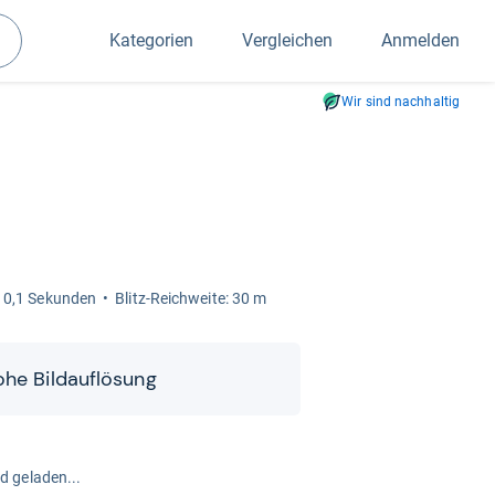
Kategorien
Vergleichen
Anmelden
Suchen
Wir sind nachhaltig
t: 0,1 Sekun­den
Blitz-​​Reich­weite: 30 m
he Bild­auf­lö­sung
rd geladen...