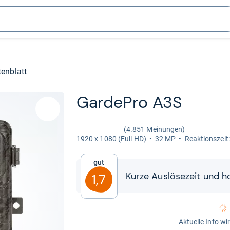
enblatt
Gar­de­Pro A3S
(4.851 Meinungen)
1920 x 1080 (Full HD)
32 MP
Reak­ti­ons­zei
Gut
Kurze Aus­lö­se­zeit und ho
1,7
Aktuelle Info wi