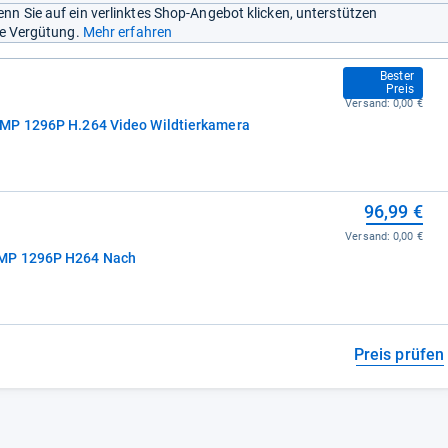
nn Sie auf ein verlinktes Shop-Angebot klicken, unterstützen
ine Vergütung.
Mehr erfahren
55,90 €
Bester
Preis
Versand:
0,00 €
MP 1296P H.264 Video Wildtierkamera
96,99 €
Versand:
0,00 €
4MP 1296P H264 Nach
Preis prüfen