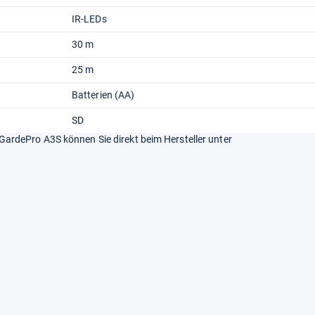
IR-LEDs
30 m
25 m
Batterien (AA)
SD
rdePro A3S können Sie direkt beim Hersteller unter