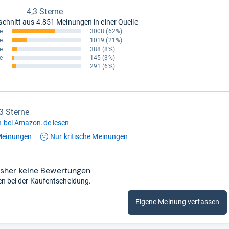
4,3 Sterne
schnitt aus
4.851 Meinungen in einer Quelle
e
3008
(62%)
e
1019
(21%)
e
388
(8%)
e
145
(3%)
291
(6%)
,3 Sterne
 bei Amazon.de lesen
einungen
Nur kritische
Meinungen
isher keine Bewertungen
en bei der Kaufentscheidung.
Eigene Meinung verfassen