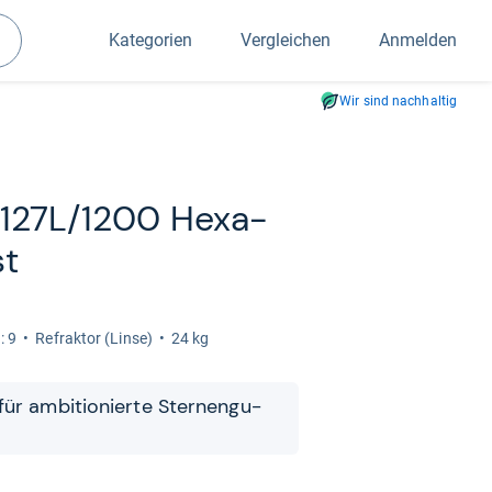
Kategorien
Vergleichen
Anmelden
Suchen
Wir sind nachhaltig
-​127L/1200 Hexa­
st
: 9
Refrak­tor (Linse)
24 kg
für ambi­tio­nierte Ster­nen­gu­