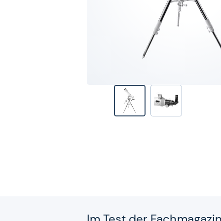
Im Test der Fach­ma­ga­zi