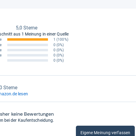
5,0 Sterne
schnitt aus
1 Meinung in einer Quelle
e
1
(100%)
e
0
(0%)
e
0
(0%)
e
0
(0%)
0
(0%)
,0 Sterne
mazon.de lesen
isher keine Bewertungen
en bei der Kaufentscheidung.
Eigene Meinung verfassen