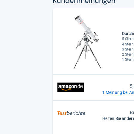
Kun­den­mei­nun­gen
Durch
5 Stern
4 Stern
3 Stern
2 Stern
1 Stern
5
1 Meinung bei A
B
Helfen Sie ander