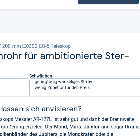
7 1200 mm EXOS2 EQ-5 Teleskop
n­rohr für ambi­tio­nierte Ster­
Schwächen
geringfügig wackeliges Stativ
wenig Zubehör für den Preis
lassen sich anvisieren?
eskops Messier AR-127L ist sehr gut und dank der Brennweite
größerung erzielen. Der
Mond, Mars, Jupiter
und sogar
Uranu
olkenbänder des Jupiters
, die
Mondkrater
oder die