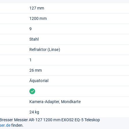
127 mm
1200 mm
9
Stahl
Refraktor (Linse)
1
26 mm
Äquatorial
vorhanden
Kamera-Adapter
Mondkarte
24 kg
Bresser Messier AR-127 1200 mm EXOS2 EQ-5 Teleskop
ser.de
finden.