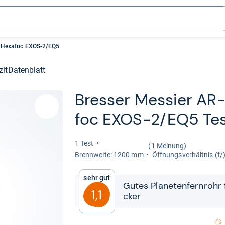
0 Hexafoc EXOS-2/EQ5
zit
Datenblatt
Bres­ser Mes­sier AR
foc EXOS-​2/EQ5 Te
1 Test
(1 Meinung)
Brenn­weite: 1200 mm
Öff­nungs­ver­hält­nis (f/)
Sehr gut
Gutes Pla­ne­ten­fern­rohr 
1,1
cker