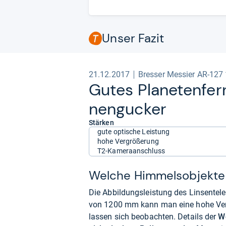
Unser Fazit
21.12.2017
Bresser Messier AR-12
Gutes Pla­ne­ten­fer
nen­gu­cker
Stärken
gute optische Leistung
hohe Vergrößerung
T2-Kameraanschluss
Welche Himmelsobjekte 
Die Abbildungsleistung des Linsentel
von 1200 mm kann man eine hohe Ver
lassen sich beobachten. Details der
W