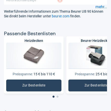
fehlt
mehr...
Weiterführende Informationen zum Thema Beurer UB 90 können
Sie direkt beim Hersteller unter
beurer.com
finden.
Pas­sende Bes­ten­lis­ten
Heizdecken
Beurer Heizdecke
Preisspanne:
15 € bis 110 €
Preisspanne:
25 € bis 1
Zur Bestenliste
Zur Bestenliste
: Heizdecken
: Beurer 