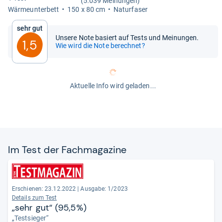
(5.039 Meinungen)
Wär­me­un­ter­bett
150 x 80 cm
Natur­fa­ser
Sehr gut
Unsere Note basiert auf Tests und Meinungen.
1,5
Wie wird die Note berechnet?
Aktuelle Info wird geladen...
Im Test der Fach­ma­ga­zine
Erschienen: 23.12.2022
|
Ausgabe: 1/2023
Details zum Test
„sehr gut“ (95,5%)
„Testsieger“