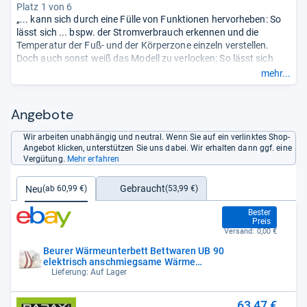
Platz 1 von 6
„... kann sich durch eine Fülle von Funktionen hervorheben: So
lässt sich ... bspw. der Stromverbrauch erkennen und die
Temperatur der Fuß- und der Körperzone einzeln verstellen.
Doch auch sonst weiß das Modell zu verlocken: So lässt sich
aus neun verschiedenen Wärmeintensitäten wählen und auch
mehr...
die Abschaltautomatik ist individualisierbar (1–12 Stunden).
Ferner wird dieses Modell deutlich schneller warm als die
anderen ...“
Angebote
Wir arbeiten unabhängig und neutral. Wenn Sie auf ein verlinktes Shop-
Angebot klicken, unterstützen Sie uns dabei. Wir erhalten dann ggf. eine
Vergütung.
Mehr erfahren
Gebraucht
Neu
(53,99 €)
(ab 60,99 €)
60,99 €
Bester
Preis
Versand:
0,00 €
Beurer Wärmeunterbett Bettwaren UB 90
elektrisch anschmiegsame Wärme
Schutzkomfo
Lieferung: Auf Lager
63,47 €