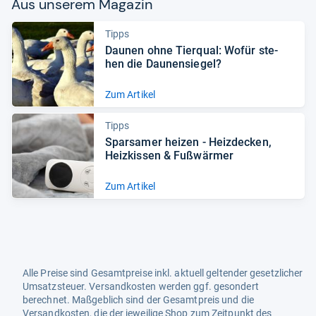
Aus unse­rem Maga­zin
Tipps
Dau­nen ohne Tier­qual: Wofür ste­
hen die Dau­nen­sie­gel?
Zum Artikel
Tipps
Spar­sa­mer hei­zen -​ Heiz­de­cken,
Heiz­kis­sen & Fuß­wär­mer
Zum Artikel
Alle Preise sind Gesamtpreise inkl. aktuell geltender gesetzlicher
Umsatzsteuer. Versandkosten werden ggf. gesondert
berechnet. Maßgeblich sind der Gesamtpreis und die
Versandkosten, die der jeweilige Shop zum Zeitpunkt des