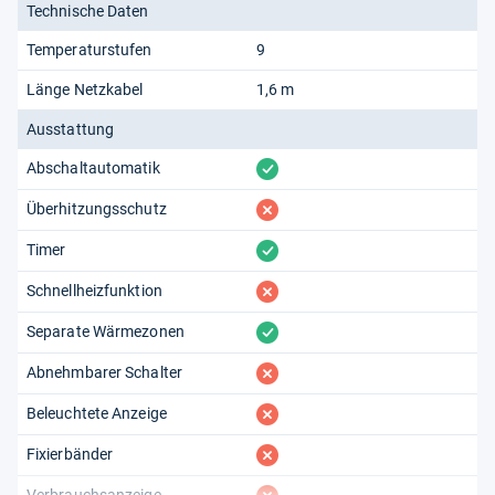
Technische Daten
Temperaturstufen
9
Länge Netzkabel
1,6 m
Ausstattung
vorhanden
Abschaltautomatik
fehlt
Überhitzungsschutz
vorhanden
Timer
fehlt
Schnellheizfunktion
vorhanden
Separate Wärmezonen
fehlt
Abnehmbarer Schalter
fehlt
Beleuchtete Anzeige
fehlt
Fixierbänder
Verbrauchsanzeige