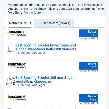
Wir arbeiten unabhängig und neutral. Wenn Sie auf ein verlinktes Shop-
Angebot klicken, unterstützen Sie uns dabei. Wir erhalten dann ggf. eine
Vergütung.
Mehr erfahren
Gebraucht
Neu
(39,95 €)
(ab 39,95 €)
39,95 €
Bester
Preis
Versand:
0,00 €
Best Sporting Scooter Erwachsene und
Kinder I klappbarer Roller mit Ständer I
Lieferung: Auf Lager
39,95 €
Bester
Preis
Versand:
0,00 €
Best Sporting Scooter 205 mm, 3-fach
verstellbar, Klappbarer,
Lieferung: Auf Lager
39,95 €
Bester
Preis
Versand:
0,00 €