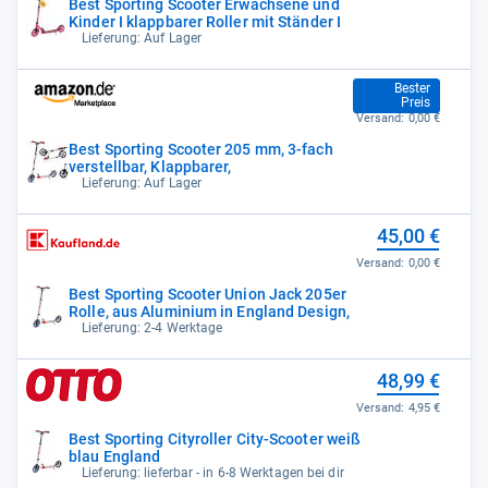
Best Sporting Scooter Erwachsene und
Kinder I klappbarer Roller mit Ständer I
Lieferung: Auf Lager
39,95 €
Bester
Preis
Versand:
0,00 €
Best Sporting Scooter 205 mm, 3-fach
verstellbar, Klappbarer,
Lieferung: Auf Lager
45,00 €
Versand:
0,00 €
Best Sporting Scooter Union Jack 205er
Rolle, aus Aluminium in England Design,
Lieferung: 2-4 Werktage
48,99 €
Versand:
4,95 €
Best Sporting Cityroller City-Scooter weiß
blau England
Lieferung: lieferbar - in 6-8 Werktagen bei dir