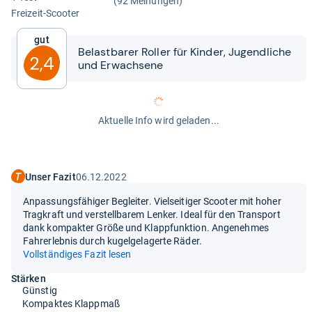
(92 Meinungen)
Frei­zeit-​Scoo­ter
Gut
Belast­ba­rer Rol­ler für Kin­der, Jugend­li­che
2,4
und Erwach­sene
Aktuelle Info wird geladen...
Unser Fazit
06.12.2022
Anpassungsfähiger Begleiter. Vielseitiger Scooter mit hoher
Tragkraft und verstellbarem Lenker. Ideal für den Transport
dank kompakter Größe und Klappfunktion. Angenehmes
Fahrerlebnis durch kugelgelagerte Räder.
Vollständiges Fazit lesen
Stärken
Günstig
Kompaktes Klappmaß