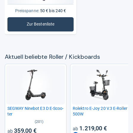
Preisspanne:
50 € bis 240 €
Zur Bestenliste
: Roller / Kickboards
Aktu­ell beliebte Rol­ler / Kick­boards
SEG­WAY Nine­bot E3 D E-​Scoo­
Rolek­tro E-​Joy 20 V.3 E-​Rol­ler
ter
500W
(201)
1.219,00 €
359,00 €