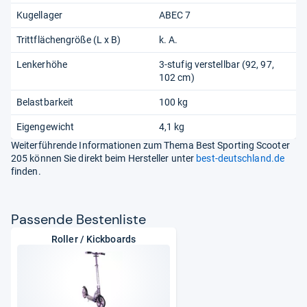
Kugellager
ABEC 7
Trittflächengröße (L x B)
k. A.
Lenkerhöhe
3-stufig verstellbar (92, 97,
102 cm)
Belastbarkeit
100 kg
Eigengewicht
4,1 kg
Weiterführende Informationen zum Thema Best Sporting Scooter
205 können Sie direkt beim Hersteller unter
best-deutschland.de
finden.
Pas­sende Bes­ten­liste
Roller / Kickboards