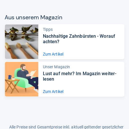
Aus unse­rem Maga­zin
Tipps
Nach­hal­tige Zahn­bürs­ten -​ Wor­auf
ach­ten?
Zum Artikel
Unser Magazin
Lust auf mehr? Im Maga­zin wei­ter­
le­sen
Zum Artikel
Alle Preise sind Gesamtpreise inkl. aktuell geltender gesetzlicher