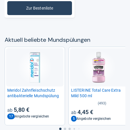
Zur Bestenliste
: Mundspülungen
Aktu­ell beliebte Mund­spü­lun­gen
Meri­dol Zahn­fleisch­schutz
LIS­TE­RINE Total Care Extra
anti­bak­te­ri­elle Mund­spü­lung
Mild 500 ml
(493)
5,80 €
4,45 €
17
Angebote vergleichen
5
Angebote vergleichen