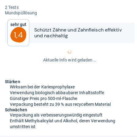
2 Tests
Mund­spül­lö­sung
Sehr gut
Schützt Zähne und Zahn­fleisch effek­tiv
1,4
und nach­hal­tig
Aktuelle Info wird geladen...
Stärken
Wirksam bei der Kariesprophylaxe
Verwendung biologisch abbaubarer Inhaltsstoffe
Günstiger Preis pro 500-ml-Flasche
Verpackung besteht zu 39 % aus recyceltem Material
Schwächen
Verpackung als verbesserungswürdig eingestuft
Enthält Methylsalicylat und Alkohol, deren Verwendung
umstritten ist