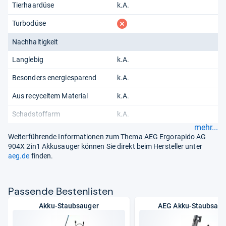
Tierhaardüse
k.A.
fehlt
Turbodüse
Nachhaltigkeit
Langlebig
k.A.
Besonders energiesparend
k.A.
Aus recyceltem Material
k.A.
Schadstoffarm
k.A.
mehr...
Weiterführende Informationen zum Thema AEG Ergorapido AG
904X 2in1 Akkusauger können Sie direkt beim Hersteller unter
aeg.de
finden.
Pas­sende Bes­ten­lis­ten
Akku-Staubsauger
AEG Akku-Staubsaug