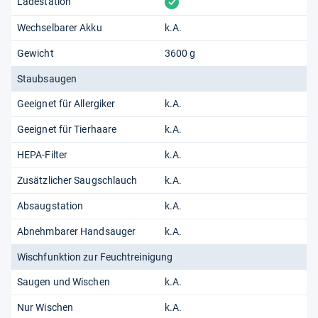
vorhanden
Ladestation
Wechselbarer Akku
k.A.
Gewicht
3600 g
Staubsaugen
Geeignet für Allergiker
k.A.
Geeignet für Tierhaare
k.A.
HEPA-Filter
k.A.
Zusätzlicher Saugschlauch
k.A.
Absaugstation
k.A.
Abnehmbarer Handsauger
k.A.
Wischfunktion zur Feuchtreinigung
Saugen und Wischen
k.A.
Nur Wischen
k.A.