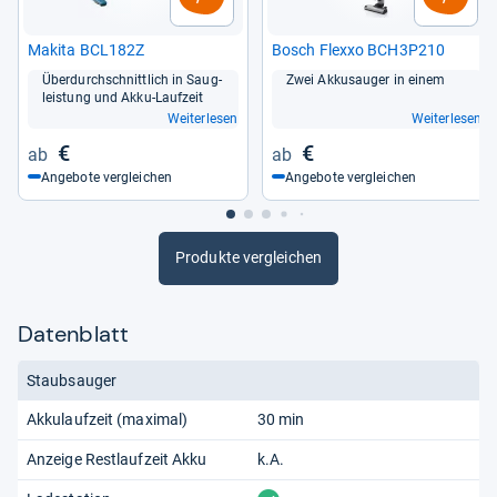
Makita BCL182Z
Bosch Flexxo BCH3P210
Über­durch­schnitt­lich in Sau­g­
Zwei Akkus­au­ger in einem
leis­tung und Akku-​Lauf­zeit
Weiterlesen
Weiterlesen
€
€
Angebote vergleichen
Angebote vergleichen
Produkte vergleichen
Datenblatt
Staubsauger
Akkulaufzeit (maximal)
30 min
Anzeige Restlaufzeit Akku
k.A.