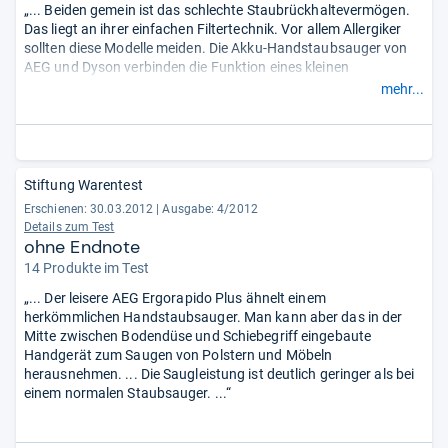
„... Beiden gemein ist das schlechte Staubrückhaltevermögen.
Das liegt an ihrer einfachen Filtertechnik. Vor allem Allergiker
sollten diese Modelle meiden. Die Akku-Handstaubsauger von
AEG und Dyson verbinden die Funktion eines kleinen
Akkusaugers mit der eines Handstaubsaugers. Eine Superidee,
mehr...
vor allem für kleine Haushalte. Ihre Umsetzung überzeugt aber
nicht – enttäuschend bei Preisen um die 200 Euro.“
Stiftung Warentest
Erschienen: 30.03.2012
|
Ausgabe: 4/2012
Details zum Test
ohne Endnote
14 Produkte im Test
„... Der leisere AEG Ergorapido Plus ähnelt einem
herkömmlichen Handstaubsauger. Man kann aber das in der
Mitte zwischen Bodendüse und Schiebegriff eingebaute
Handgerät zum Saugen von Polstern und Möbeln
herausnehmen. ... Die Saugleistung ist deutlich geringer als bei
einem normalen Staubsauger. ...“