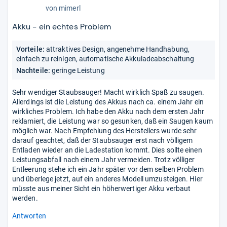
1,0
von
mimerl
von
5
Akku - ein echtes Problem
Stern
Vorteile:
attraktives Design, angenehme Handhabung,
einfach zu reinigen, automatische Akkuladeabschaltung
Nachteile:
geringe Leistung
Sehr wendiger Staubsauger! Macht wirklich Spaß zu saugen.
Allerdings ist die Leistung des Akkus nach ca. einem Jahr ein
wirkliches Problem. Ich habe den Akku nach dem ersten Jahr
reklamiert, die Leistung war so gesunken, daß ein Saugen kaum
möglich war. Nach Empfehlung des Herstellers wurde sehr
darauf geachtet, daß der Staubsauger erst nach völligem
Entladen wieder an die Ladestation kommt. Dies sollte einen
Leistungsabfall nach einem Jahr vermeiden. Trotz völliger
Entleerung stehe ich ein Jahr später vor dem selben Problem
und überlege jetzt, auf ein anderes Modell umzusteigen. Hier
müsste aus meiner Sicht ein höherwertiger Akku verbaut
werden.
Antworten