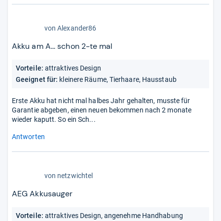
1,0
von
Alexander86
von
5
Akku am A... schon 2-te mal
Stern
Vorteile:
attraktives Design
Geeignet für:
kleinere Räume, Tierhaare, Hausstaub
Erste Akku hat nicht mal halbes Jahr gehalten, musste für
Garantie abgeben, einen neuen bekommen nach 2 monate
wieder kaputt. So ein Sch...
Antworten
1,0
von
netzwichtel
von
5
AEG Akkusauger
Stern
Vorteile:
attraktives Design, angenehme Handhabung