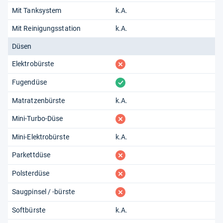
Mit Tanksystem
k.A.
Mit Reinigungsstation
k.A.
Düsen
fehlt
Elektrobürste
vorhanden
Fugendüse
Matratzenbürste
k.A.
fehlt
Mini-Turbo-Düse
Mini-Elektrobürste
k.A.
fehlt
Parkettdüse
fehlt
Polsterdüse
fehlt
Saugpinsel / -bürste
Softbürste
k.A.