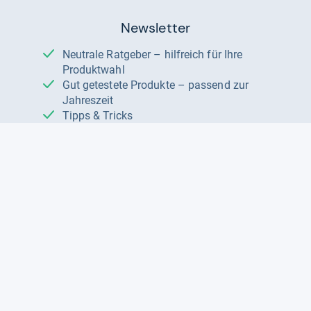
Newsletter
Neutrale Ratgeber – hilfreich für Ihre
Produktwahl
Gut getestete Produkte – passend zur
Jahreszeit
Tipps & Tricks
Datenschutz und Widerruf
Auf
Auf
Auf
Facebook
Instagram
X
folgen
folgen
folgen