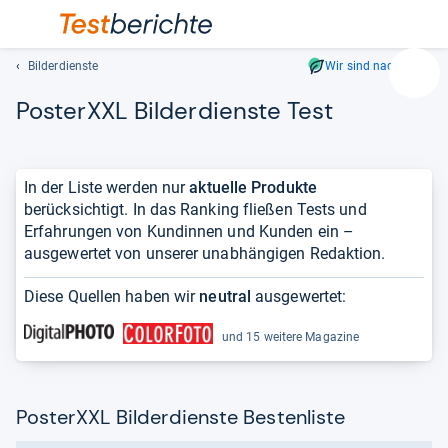
Bilderdienste
Wir sind nachhaltig
Suc
Pos­ter­XXL Bil­der­dienste Test
Geben
Sie
mindest
drei
In der Liste werden nur
aktuelle Produkte
Zeichen
berücksichtigt. In das Ranking fließen Tests und
ein.
Erfahrungen von Kundinnen und Kunden ein –
Vorschl
ausgewertet von unserer unabhängigen Redaktion.
erschei
automat
Diese Quellen haben wir
neutral
ausgewertet:
und
lassen
und 15 weitere Magazine
sich
mit
den
PosterXXL Bilderdienste Bestenliste
Pfeiltas
auswähl