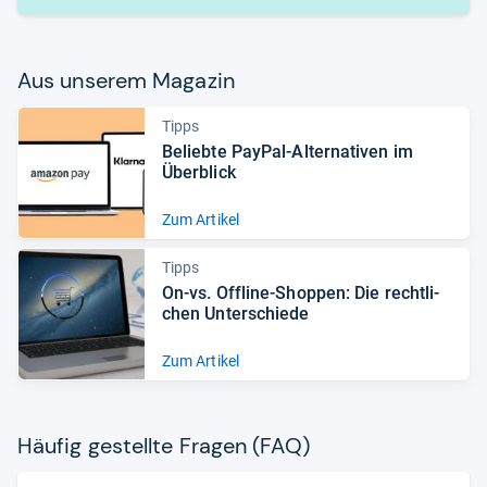
Aus unse­rem Maga­zin
Tipps
Beliebte PayPal-​Alter­na­ti­ven im
Über­blick
Zum Artikel
Tipps
On-​vs. Off­line-​Shop­pen: Die recht­li­
chen Unter­schiede
Zum Artikel
Häu­fig gestellte Fra­gen (FAQ)