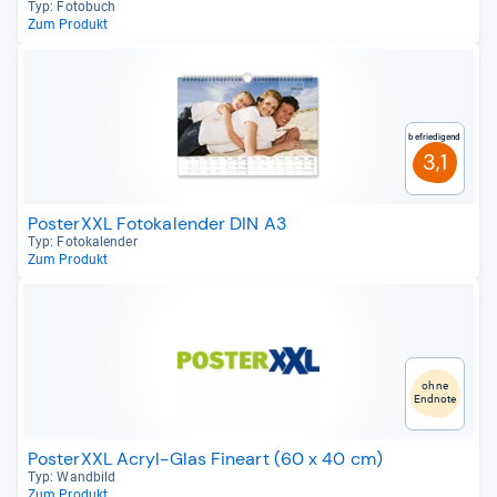
Typ: Foto­buch
Zum Produkt
Befriedigend
3,1
PosterXXL Fotokalender DIN A3
Typ: Foto­ka­len­der
Zum Produkt
ohne
Endnote
PosterXXL Acryl-Glas Fineart (60 x 40 cm)
Typ: Wand­bild
Zum Produkt