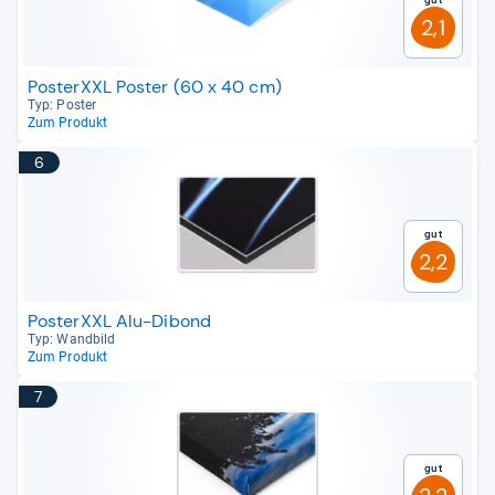
2,1
PosterXXL Poster (60 x 40 cm)
Typ: Pos­ter
Zum Produkt
6
Gut
2,2
PosterXXL Alu-Dibond
Typ: Wand­bild
Zum Produkt
7
Gut