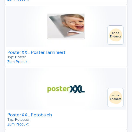
ohne
Endnote
PosterXXL Poster laminiert
Typ: Pos­ter
Zum Produkt
ohne
Endnote
PosterXXL Fotobuch
Typ: Foto­buch
Zum Produkt