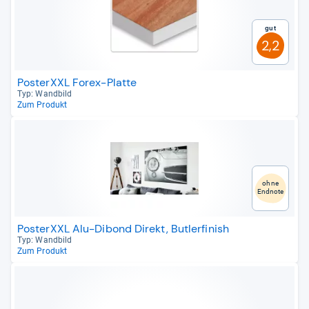
Gut
2,2
PosterXXL Forex-Platte
Typ: Wand­bild
Zum Produkt
ohne
Endnote
PosterXXL Alu-Dibond Direkt, Butlerfinish
Typ: Wand­bild
Zum Produkt