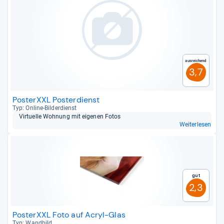
Ausreichend
3,7
PosterXXL Posterdienst
Typ: Online-​Bil­der­dienst
Vir­tu­elle Woh­nung mit eige­nen Fotos
Weiterlesen
Gut
2,3
PosterXXL Foto auf Acryl-Glas
Typ: Wand­bild