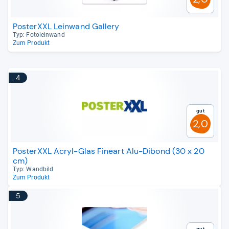
PosterXXL Leinwand Gallery
Typ: Foto­le­in­wand
Zum Produkt
4
Gut
2,0
PosterXXL Acryl-Glas Fineart Alu-Dibond (30 x 20
cm)
Typ: Wand­bild
Zum Produkt
5
Gut