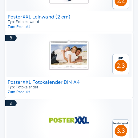
2,2
PosterXXL Leinwand (2 cm)
Typ: Foto­le­in­wand
Zum Produkt
8
Gut
2,3
PosterXXL Fotokalender DIN A4
Typ: Foto­ka­len­der
Zum Produkt
9
Befriedigend
3,3