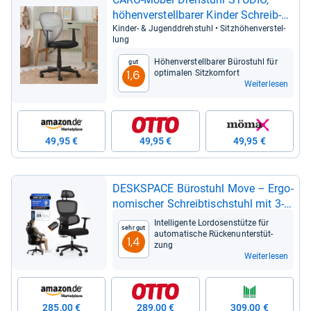
höhen­ver­stell­ba­rer Kin­der Schreib­
tisch­stuhl mit Arm­leh­nen
Kin­der-​ & Jugend­dreh­stuhl • Sitz­hö­hen­ver­stel­
lung
Höhen­ver­stell­ba­rer Büro­stuhl für
Gut
opti­ma­len Sitz­kom­fort
1,6
Weiterlesen
49,95 €
49,95 €
49,95 €
DESKSPACE Büro­stuhl Move – Ergo­
no­mi­scher Schreib­tisch­stuhl mit 3-​
stu­fi­ger Nei­gung
Intel­li­gente Lordo­sen­stütze für
Sehr gut
auto­ma­ti­sche Rücken­un­ter­stüt­
1,4
zung
Weiterlesen
285,00 €
289,00 €
309,00 €