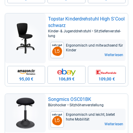
Top­star Kin­der­dreh­stuhl High S'Cool
schwarz
Kin­der-​ & Jugend­dreh­stuhl • Sitz­tie­fen­ver­stel­
lung
Ergo­no­misch und mit­wach­send für
Sehr gut
Kin­der
1,5
Weiterlesen
95,00 €
106,89 €
109,00 €
Song­mics OSC01BK
Büro­ho­cker • Sitz­hö­hen­ver­stel­lung
Ergo­no­misch und leicht, bie­tet
Sehr gut
hohe Mobi­li­tät
1,5
Weiterlesen