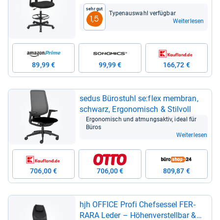
Sehr gut
Typen­aus­wahl ver­füg­bar
1,5
Weiterlesen
89,99 €
99,99 €
166,72 €
sedus Büro­stuhl se:flex mem­bran,
schwarz, Ergo­no­misch & Stil­voll
Ergo­no­misch und atmungs­ak­tiv, ideal für
Büros
Weiterlesen
706,00 €
706,00 €
809,87 €
hjh OFFICE Profi Chef­ses­sel FER­
RARA Leder – Höhen­ver­stell­bar &