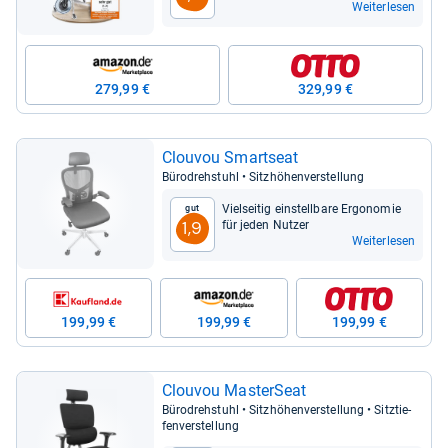
Weiterlesen
279,99 €
329,99 €
Clou­vou Smart­seat
Büro­dreh­stuhl • Sitz­hö­hen­ver­stel­lung
Viel­sei­tig ein­stell­bare Ergo­no­mie
Gut
für jeden Nut­zer
1,9
Weiterlesen
199,99 €
199,99 €
199,99 €
Clou­vou Mas­ter­Seat
Büro­dreh­stuhl • Sitz­hö­hen­ver­stel­lung • Sitz­tie­
fen­ver­stel­lung