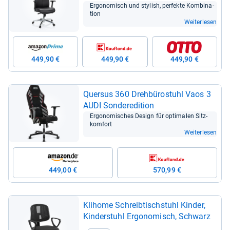
Ergo­no­misch
Ergo­no­misch und sty­lish, per­fekte Kom­bi­na­
tion
Weiterlesen
449,90 €
449,90 €
449,90 €
Quer­sus 360 Dreh­bü­ro­stuhl Vaos 3
AUDI Son­de­re­di­tion
Ergo­no­mi­sches Design für opti­ma­len Sitz­
kom­fort
Weiterlesen
449,00 €
570,99 €
Klihome Schreib­tisch­stuhl Kin­der,
Kin­der­stuhl Ergo­no­misch, Schwarz