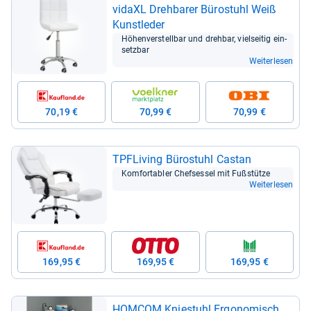
vidaXL Dreh­ba­rer Büro­stuhl Weiß
Kunst­le­der
Höhen­ver­stell­bar und dreh­bar, viel­sei­tig ein­
setz­bar
Weiterlesen
70,19 €
70,99 €
70,99 €
TPFLi­ving Büro­stuhl Cas­tan
Kom­for­ta­bler Chef­ses­sel mit Fuß­stütze
Weiterlesen
169,95 €
169,95 €
169,95 €
HOM­COM Knie­stuhl Ergo­no­misch