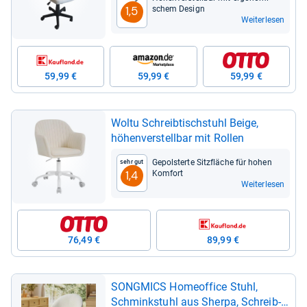
schem Design
1,5
Weiterlesen
59,99 €
59,99 €
59,99 €
Woltu Schreib­tisch­stuhl Beige,
höhen­ver­stell­bar mit Rol­len
Gepols­terte Sitz­flä­che für hohen
Sehr gut
Kom­fort
1,4
Weiterlesen
76,49 €
89,99 €
SONG­MICS Home­of­fice Stuhl,
Schmink­stuhl aus Sherpa, Schreib­