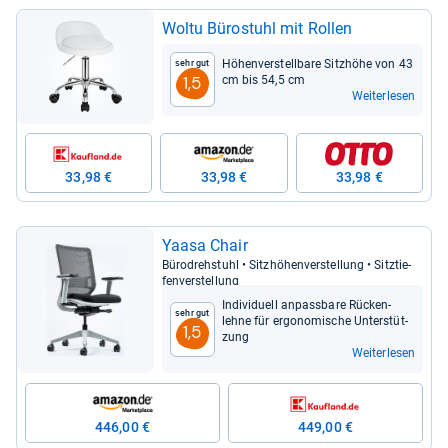
Woltu Büro­stuhl mit Rol­len
Höhen­ver­stell­bare Sitz­höhe von 43
Sehr gut
cm bis 54,5 cm
1,5
Weiterlesen
33,98 €
33,98 €
33,98 €
Yaasa Chair
Büro­dreh­stuhl • Sitz­hö­hen­ver­stel­lung • Sitz­tie­
fen­ver­stel­lung
Indi­vi­du­ell anpass­bare Rücken­
Sehr gut
lehne für ergo­no­mi­sche Unter­stüt­
1,5
zung
Weiterlesen
446,00 €
449,00 €