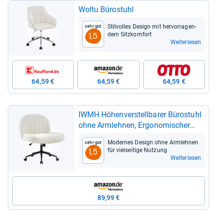
Woltu Büro­stuhl
Stil­vol­les Design mit her­vor­ra­gen­
Sehr gut
dem Sitz­kom­fort
1,5
Weiterlesen
64,59 €
64,59 €
64,59 €
IWMH Höhen­ver­stell­ba­rer Büro­stuhl
ohne Arm­leh­nen, Ergo­no­mi­scher
Dreh­stuhl mit Rol­len (Weiß)
Moder­nes Design ohne Arm­leh­nen
Sehr gut
für viel­sei­tige Nut­zung
1,5
Weiterlesen
89,99 €