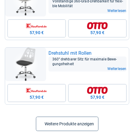
Voll­stän­dige 360-​Grad-​Dreh­bar­keit für fle­xi­
ble Mobi­li­tät
Weiterlesen
57,90 €
57,90 €
Dreh­stuhl mit Rol­len
360° dreh­ba­rer Sitz für maxi­male Bewe­
gungs­frei­heit
Weiterlesen
57,90 €
57,90 €
Weitere Produkte anzeigen