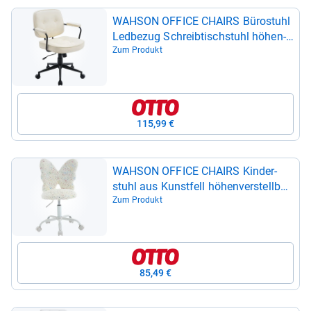
WAH­SON OFFICE CHAIRS Büro­stuhl
Led­be­zug Schreib­tisch­stuhl höhen­
ver­stell­bar
Zum Produkt
115,99 €
WAH­SON OFFICE CHAIRS Kin­der­
stuhl aus Kunst­fell höhen­ver­stell­bar
dreh­bar Kin­der­schreib­tisch­stuhl
Zum Produkt
85,49 €