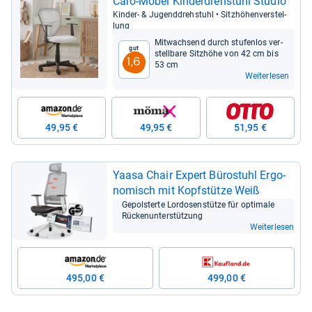
Caro-​Möbel Kin­der­dreh­stuhl Stu­dio
Kin­der-​ & Jugend­dreh­stuhl • Sitz­hö­hen­ver­stel­
lung
Mit­wach­send durch stu­fen­los ver­
Gut
stell­bare Sitz­höhe von 42 cm bis
1,6
53 cm
Weiterlesen
49,95 €
49,95 €
51,95 €
Yaasa Chair Expert Büro­stuhl Ergo­
no­misch mit Kopf­stütze Weiß
Gepols­terte Lordo­sen­stütze für opti­male
Rücken­un­ter­stüt­zung
Weiterlesen
495,00 €
499,00 €