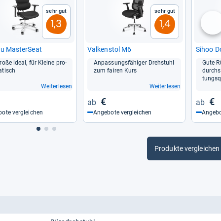
Sehr gut
Sehr gut
1,3
1,4
nä
u Mas­ter­Seat
Val­ken­stol M6
Sihoo D
roße ideal, für Kleine pro­
Anpas­sungs­fä­hi­ger Dreh­stuhl
Gute Rü
a­tisch
zum fai­ren Kurs
durch­sc
tungs­qu
Weiterlesen
Weiterlesen
€
€
ote vergleichen
Angebote vergleichen
Angebo
Produkte vergleichen