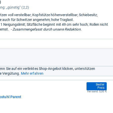
)
ng: „günstig“ (2,2)
zen voll verstellbar; Kopfstütze höhenverstellbar; Schiebesitz;
 auch für Schwitzer angenehm; hohe Traglast.
 1 Neigungslimit; Sitzfläche beginnt mit 49 cm sehr hoch; Rollen nicht
remst.
- Zusammengefasst durch unsere Redaktion.
nn Sie auf ein verlinktes Shop-Angebot klicken, unterstützen
ine Vergütung.
Mehr erfahren
279,99 €
Bester
Preis
Versand:
0,00 €
stuhl Parent