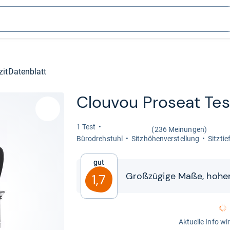
zit
Datenblatt
Clou­vou Pro­seat Tes
1 Test
(236 Meinungen)
Büro­dreh­stuhl
Sitz­hö­hen­ver­stel­lung
Sitz­tie
Gut
Groß­zü­gige Maße, hoher
1,7
Aktuelle Info wi