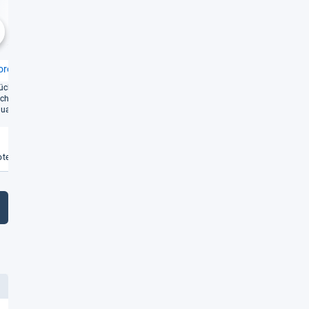
Gut
Gut
1,8
1,9
chste
oro S100
Clou­vou Power­Seat
cken­un­ter­stüt­zung, aber
Maxi­ma­ler Kom­fort für lange
hnitt­li­che Ver­ar­bei­
Arbeits­tage und inten­sive
a­li­tät
Gaming-​Ses­si­ons
Weiterlesen
Weiterlesen
€
te vergleichen
Angebote vergleichen