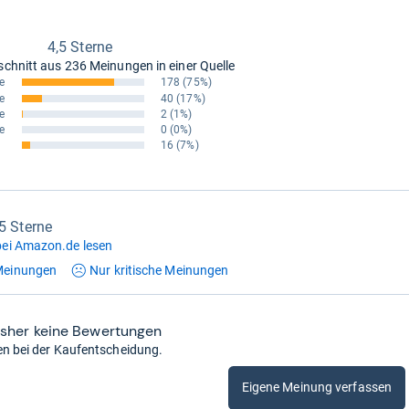
4,5 Sterne
schnitt aus
236 Meinungen in einer Quelle
e
178
(75%)
e
40
(17%)
e
2
(1%)
e
0
(0%)
16
(7%)
,5 Sterne
ei Amazon.de lesen
einungen
Nur kritische
Meinungen
isher keine Bewertungen
en bei der Kaufentscheidung.
Eigene Meinung verfassen