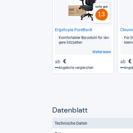
Sehr gut
1,3
Ergo­to­pia Pure­Back
Clou­vo
Kom­for­ta­bler Büro­stuhl für län­
Für G
gere Sitz­zei­ten
ble­m
Weiterlesen
€
€
Angebote vergleichen
Angeb
Datenblatt
Technische Daten