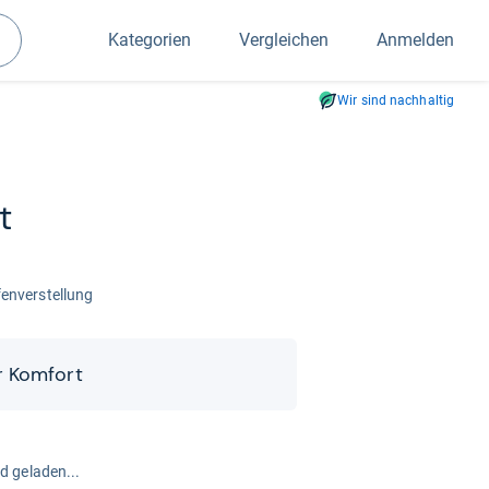
Kategorien
Vergleichen
Anmelden
Suchen
Wir sind nachhaltig
t
­fen­ver­stel­lung
 Kom­fort
rd geladen...