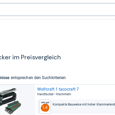
ker im Preis­ver­gleich
­nisse
ent­spre­chen den Such­kri­te­rien
Wolf­craft 1 taco­craft 7
Hand­ta­cker • Klam­mern
Sehr gut
Kom­pakte Bau­weise mit hoher Klam­mer­leis
1,4