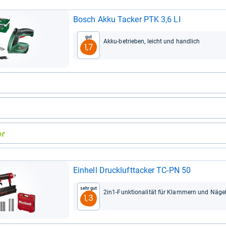
Bosch Akku Tacker PTK 3,6 LI
Gut
Akku-​betrie­ben, leicht und hand­lich
1,7
Ein­hell Druck­luft­ta­cker TC-​PN 50
Sehr gut
2in1-​Funk­tio­na­li­tät für Klam­mern und Näge
1,3