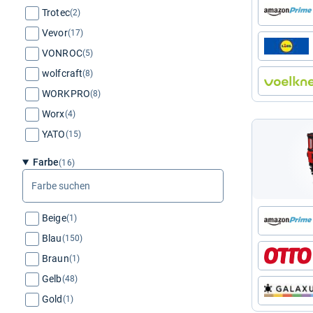
Trotec
(2)
Vevor
(17)
VONROC
(5)
wolfcraft
(8)
WORKPRO
(8)
Worx
(4)
YATO
(15)
Farbe
(16)
Farbe
suchen
Beige
(1)
Blau
(150)
Braun
(1)
Gelb
(48)
Gold
(1)