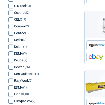
C.K tools
(3)
Cecotec
(2)
CELO
(3)
Connex
(2)
Contoo
(1)
Dedra
(9)
Delphi
(1)
DEMA
(3)
Deuba
(2)
DeWalt
(66)
Don Quichotte
(1)
EasyWork
(2)
EDMA
(1)
Einhell
(18)
Europack24
(2)