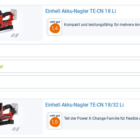
Ein­hell Akku-​Nag­ler TE-​CN 18 Li
Sehr gut
Kom­pakt und leis­tungs­fä­hig für meh­rere A
1,4
Ein­hell Akku-​Nag­ler TE-​CN 18/32 Li
Sehr gut
Teil der Power X-​Change Fami­lie für fle­xi­ble
1,5