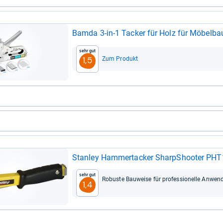
Bamda 3-​in-​1 Tacker für Holz für Möbel­bau 
Sehr gut
Zum Produkt
1,5
Stan­ley Ham­mer­ta­cker SharpS­hoo­ter PH
Sehr gut
Robuste Bau­weise für pro­fes­sio­nelle Anwen­
1,4