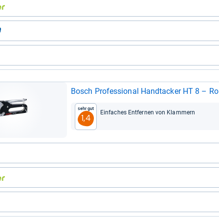
Bosch Pro­fes­sio­nal Hand­ta­cker HT 8 – Ro
Sehr gut
Ein­fa­ches Ent­fer­nen von Klam­mern
1,4