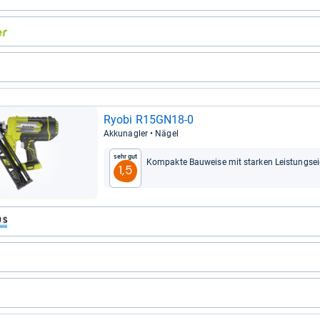
Ryobi R15GN18-​0
Akku­n­ag­ler • Nägel
Sehr gut
Kom­pakte Bau­weise mit star­ken Leis­tungs­ei­
1,5