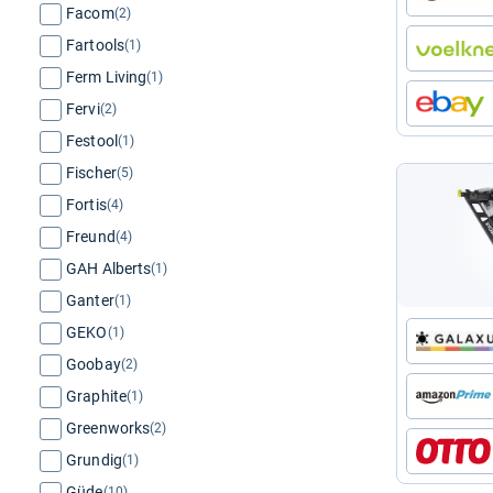
Facom
(2)
Fartools
(1)
Ferm Living
(1)
Fervi
(2)
Festool
(1)
Fischer
(5)
Fortis
(4)
Freund
(4)
GAH Alberts
(1)
Ganter
(1)
GEKO
(1)
Goobay
(2)
Graphite
(1)
Greenworks
(2)
Grundig
(1)
Güde
(10)