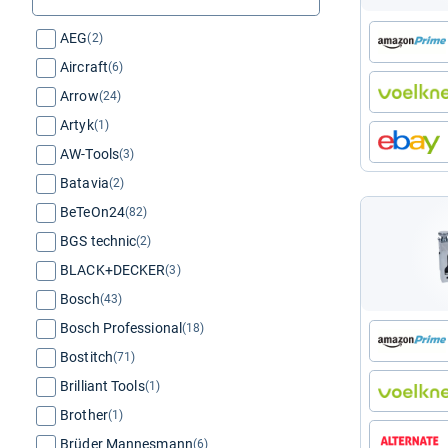
AEG
(2)
Aircraft
(6)
Arrow
(24)
Artyk
(1)
AW-Tools
(3)
Batavia
(2)
BeTeOn24
(82)
BGS technic
(2)
BLACK+DECKER
(3)
Bosch
(43)
Bosch Professional
(18)
Bostitch
(71)
Brilliant Tools
(1)
Brother
(1)
Brüder Mannesmann
(6)