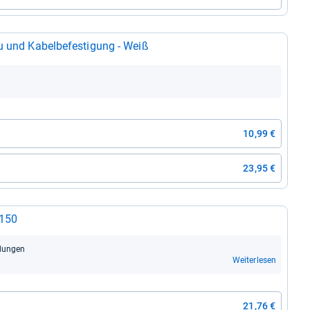
und Kabel­be­fes­ti­gung -​ Weiß
10,99 €
23,95 €
T150
dun­gen
Weiterlesen
21,76 €