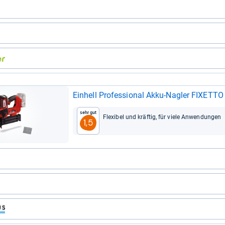
Ein­hell Pro­fes­sio­nal Akku-​Nag­ler FIXETT
Sehr gut
Fle­xi­bel und kräf­tig, für viele Anwen­dun­gen
1,5