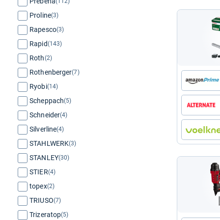
Prebena
(112)
Proline
(3)
Rapesco
(3)
Rapid
(143)
Roth
(2)
Rothenberger
(7)
Ryobi
(14)
Scheppach
(5)
Schneider
(4)
Silverline
(4)
STAHLWERK
(3)
STANLEY
(30)
STIER
(4)
topex
(2)
TRIUSO
(7)
Trizeratop
(5)