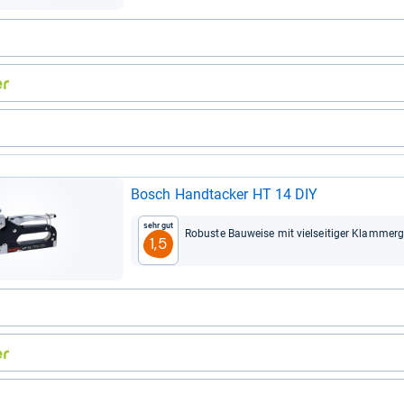
Bosch Hand­ta­cker HT 14 DIY
Sehr gut
Robuste Bau­weise mit viel­sei­ti­ger Klam­mer­
1,5