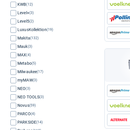
KWB
(12)
Level+
(3)
Level5
(2)
LuxusKollektion
(19)
Makita
(132)
Mauk
(3)
MAX
(4)
Metabo
(5)
Milwaukee
(17)
myMAW
(3)
NEO
(3)
NEO TOOLS
(3)
Novus
(59)
PARCO
(4)
PARKSIDE
(14)