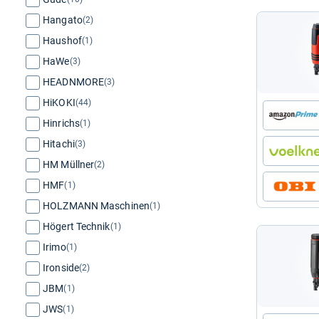
Hangato
(2)
Haushof
(1)
HaWe
(3)
HEADNMORE
(3)
HiKOKI
(44)
Hinrichs
(1)
Hitachi
(3)
HM Müllner
(2)
HMF
(1)
HOLZMANN Maschinen
(1)
Högert Technik
(1)
Irimo
(1)
Ironside
(2)
JBM
(1)
JWS
(1)