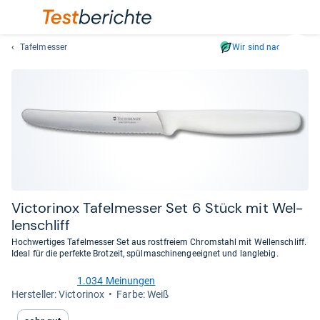
Tafelmesser
Wir sind nachhaltig
Suc
Geben
Sie
mindest
drei
Zeichen
ein.
Vorschl
erschei
automat
Vic­to­rinox Tafel­mes­ser Set 6 Stück mit Wel­
und
len­schliff
lassen
Hochwertiges Tafelmesser Set aus rostfreiem Chromstahl mit Wellenschliff.
sich
Ideal für die perfekte Brotzeit, spülmaschinengeeignet und langlebig.
mit
den
1.034 Meinungen
4,8
Her­stel­ler: Victorinox
Farbe: Weiß
Pfeiltas
von
auswähl
5