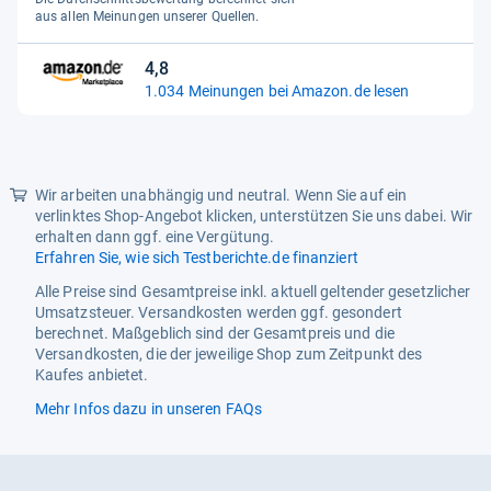
5
aus allen Meinungen unserer Quellen.
Sternen
4,8
4,8
1.034 Meinungen bei Amazon.de lesen
von
5
Sternen
Wir arbeiten unabhängig und neutral. Wenn Sie auf ein
verlinktes Shop-Angebot klicken, unterstützen Sie uns dabei. Wir
erhalten dann ggf. eine Vergütung.
Erfahren Sie, wie sich Testberichte.de finanziert
Alle Preise sind Gesamtpreise inkl. aktuell geltender gesetzlicher
Umsatzsteuer. Versandkosten werden ggf. gesondert
berechnet. Maßgeblich sind der Gesamtpreis und die
Versandkosten, die der jeweilige Shop zum Zeitpunkt des
Kaufes anbietet.
Mehr Infos dazu in unseren FAQs