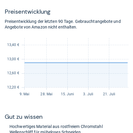
kaufen.
Preis­ent­wick­lung
Preisentwicklung der letzten 90 Tage. Gebrauchtangebote und
Angebote von Amazon nicht enthalten.
Gut zu wis­sen
Hoch­wer­ti­ges Mate­rial aus rost­freiem Chrom­stahl
Wel­len­schliff für mühe­lo­ses Schnei­den