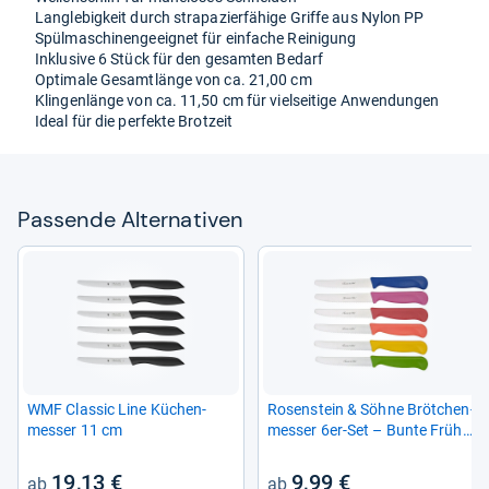
Lang­le­big­keit durch stra­pa­zier­fä­hige Griffe aus Nylon PP
Spül­ma­schi­nen­ge­eig­net für ein­fa­che Rei­ni­gung
Inklu­sive 6 Stück für den gesam­ten Bedarf
Opti­male Gesamt­länge von ca. 21,00 cm
Klin­gen­länge von ca. 11,50 cm für viel­sei­tige Anwen­dun­gen
Ideal für die per­fekte Brot­zeit
Pas­sende Alter­na­ti­ven
WMF Clas­sic Line Küchen­
Rosen­stein & Söhne Bröt­chen­
mes­ser 11 cm
mes­ser 6er-​Set – Bunte Früh­
stücks­mes­ser mit Wel­len­
schliff
19,13 €
9,99 €