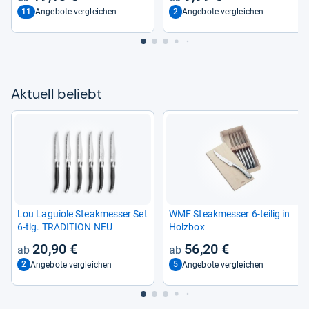
11
2
Angebote vergleichen
Angebote vergleichen
Aktu­ell beliebt
Lou Laguiole Steak­mes­ser Set
WMF Steak­mes­ser 6-​tei­lig in
6-​tlg. TRA­DI­TION NEU
Holz­box
20,90 €
56,20 €
2
5
Angebote vergleichen
Angebote vergleichen