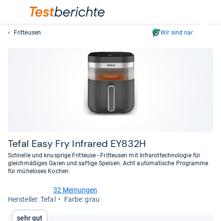
Fritteusen
Wir sind nachhaltig
Suc
Geben
Sie
mindest
drei
Zeichen
ein.
Vorschl
erschei
automat
Tefal Easy Fry Infra­red EY832H
und
Schnelle und knusprige Fritteuse - Fritteusen mit Infrarottechnologie für
lassen
gleichmäßiges Garen und saftige Speisen. Acht automatische Programme
für müheloses Kochen.
sich
mit
32 Meinungen
den
4,5
Her­stel­ler: Tefal
Farbe: grau
von
Pfeiltas
5
auswähl
Sehr gut