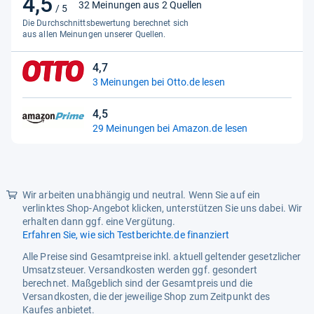
4,5
4,5
32 Meinungen aus 2 Quellen
/ 5
von
Fas­sungs­ver­mö­gen Frit­tier­gut
1,2 kg
Die Durchschnittsbewertung berechnet sich
5
aus allen Meinungen unserer Quellen.
Leistung
2020 W
Sternen
4,7
4,7
3 Meinungen bei Otto.de lesen
von
5
4,5
Sternen
4,5
29 Meinungen bei Amazon.de lesen
von
5
Sternen
Wir arbeiten unabhängig und neutral. Wenn Sie auf ein
verlinktes Shop-Angebot klicken, unterstützen Sie uns dabei. Wir
erhalten dann ggf. eine Vergütung.
Erfahren Sie, wie sich Testberichte.de finanziert
Alle Preise sind Gesamtpreise inkl. aktuell geltender gesetzlicher
Umsatzsteuer. Versandkosten werden ggf. gesondert
berechnet. Maßgeblich sind der Gesamtpreis und die
Versandkosten, die der jeweilige Shop zum Zeitpunkt des
Kaufes anbietet.