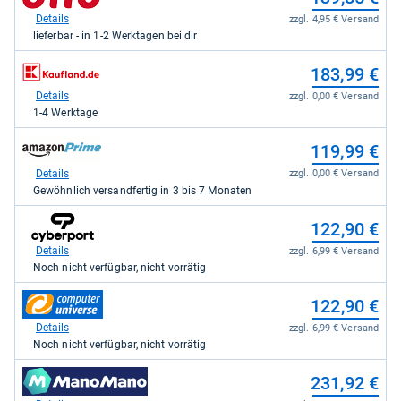
Shop:
bei
Details
zzgl. 4,95 € Versand
Otto.de
lieferbar - in 1-2 Werktagen bei dir
für
139,85
zum
183,99 €
kaufen.
Shop:
bei
Details
zzgl. 0,00 € Versand
Kaufland
1-4 Werktage
für
183,99
zum
119,99 €
kaufen.
Shop:
bei
Details
zzgl. 0,00 € Versand
Amazon.de
Gewöhnlich versandfertig in 3 bis 7 Monaten
für
119,99
zum
122,90 €
kaufen.
Shop:
bei
Details
zzgl. 6,99 € Versand
Cyberport.de
Noch nicht verfügbar, nicht vorrätig
für
122,90
zum
122,90 €
kaufen.
Shop:
bei
Details
zzgl. 6,99 € Versand
computeruniverse.net
Noch nicht verfügbar, nicht vorrätig
für
122,90
zum
231,92 €
kaufen.
Shop: