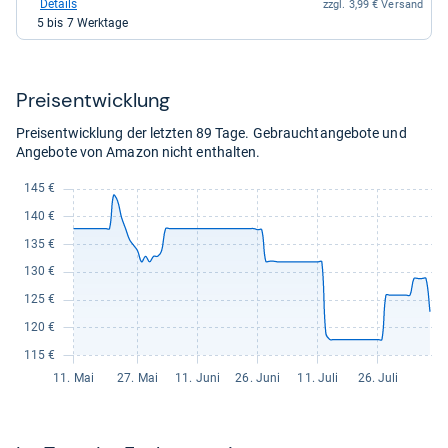
bei
Details
zzgl. 3,99 € Versand
Manomano
5 bis 7 Werktage
für
231,92
kaufen.
Preis­ent­wick­lung
Preisentwicklung der letzten 89 Tage. Gebrauchtangebote und
Angebote von Amazon nicht enthalten.