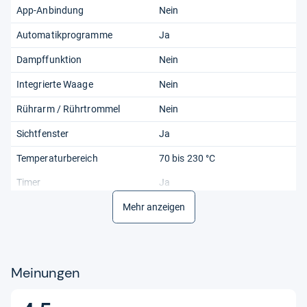
App-Anbindung
Nein
Automatikprogramme
Ja
Dampffunktion
Nein
Integrierte Waage
Nein
Rührarm / Rührtrommel
Nein
Sichtfenster
Ja
Temperaturbereich
70 bis 230 °C
Timer
Ja
Warmhaltefunktion
Mehr anzeigen
Nein
Technische Daten
Bauform
Schublade
Meinungen
Doppelkammer-Fritteuse
Nein
Fassungsvermögen gesamt
7 l