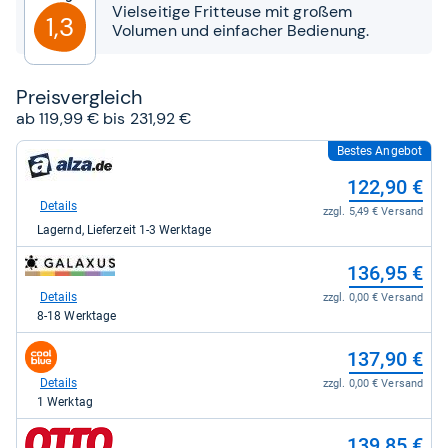
Sternen
Vielseitige Fritteuse mit großem
1,3
Volumen und einfacher Bedienung.
Preis­ver­gleich
ab 119,99 € bis 231,92 €
Bestes Angebot
zum
Shop:
122,90 €
bei
alza.de
Details
zzgl. 5,49 € Versand
für
Lagernd, Lieferzeit 1-3 Werktage
122,90
kaufen.
zum
136,95 €
Shop:
bei
Details
zzgl. 0,00 € Versand
galaxus
8-18 Werktage
für
136,95
zum
137,90 €
kaufen.
Shop:
bei
Details
zzgl. 0,00 € Versand
coolblue
1 Werktag
für
137,90
zum
139,85 €
kaufen.