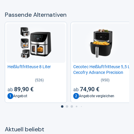
Pas­sende Alter­na­ti­ven
Heiß­luft­frit­teuse 8 Liter
Ceco­tec Heiß­luft­frit­teuse 5,5 L
Ceco­fry Advance Pre­ci­sion
(526)
(950)
89,90 €
74,90 €
1
2
Angebot
Angebote vergleichen
Aktu­ell beliebt