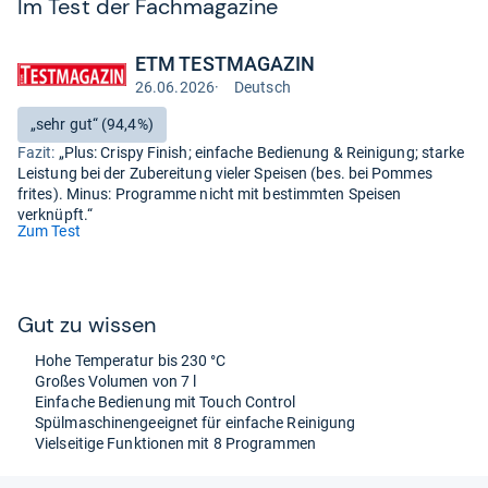
Im Test der Fach­ma­ga­zine
ETM TESTMAGAZIN
26.06.2026
·
Deutsch
Test
auf
Bewertung:
„sehr gut“ (94,4%)
Deutsch
Fazit:
„Plus: Crispy Finish; einfache Bedienung & Reinigung; starke
Leistung bei der Zubereitung vieler Speisen (bes. bei Pommes
frites). Minus: Programme nicht mit bestimmten Speisen
verknüpft.“
(öffnet
Zum Test
in
neuem
Tab)
Gut zu wis­sen
Hohe Tem­pe­ra­tur bis 230 °C
Großes Volu­men von 7 l
Ein­fa­che Bedie­nung mit Touch Con­trol
Spül­ma­schi­nen­ge­eig­net für ein­fa­che Rei­ni­gung
Viel­sei­tige Funk­tio­nen mit 8 Pro­gram­men