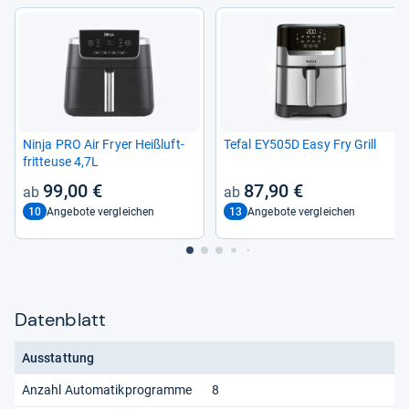
Ninja PRO Air Fryer Heiß­luft­
Tefal EY505D Easy Fry Grill
frit­teuse 4,7L
99,00 €
87,90 €
10
13
Angebote vergleichen
Angebote vergleichen
Datenblatt
Ausstattung
Anzahl Automatikprogramme
8