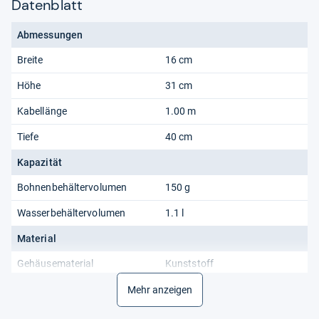
Datenblatt
Abmessungen
Breite
16 cm
Höhe
31 cm
Kabellänge
1.00 m
Tiefe
40 cm
Kapazität
Bohnenbehältervolumen
150 g
Wasserbehältervolumen
1.1 l
Material
Gehäusematerial
Kunststoff
Lieferumfang
Mehr anzeigen
Mitgeliefertes Zubehör
Reinigungsbürste