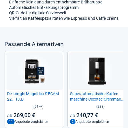
Ein­fa­che Rei­ni­gung durch ent­nehm­bare Brüh­gruppe
Auto­ma­ti­sches Ent­kal­kungs­pro­gramm
QR-​Code für digi­tale Ser­vice­welt
Viel­falt an Kaf­fee­s­pe­zia­li­tä­ten wie Espresso und Caffè Crema
Pas­sende Alter­na­ti­ven
De Longhi Magni­fica S ECAM
Supe­r­au­to­ma­ti­sche Kaf­fee­
22.110.B
ma­schine Ceco­tec Crem­maet
Com­pact Schwarz
(51k+)
(238)
269,00 €
240,77 €
11
2
Angebote vergleichen
Angebote vergleichen