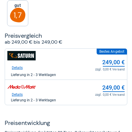
5
Gut
Sternen
1,7
Preis­ver­gleich
ab 249,00 € bis 249,00 €
Bestes Angebot
zum
Shop:
249,00 €
bei
Saturn
Details
zzgl. 0,00 € Versand
für
Lieferung in 2 - 3 Werktagen
249,00
kaufen.
zum
249,00 €
Shop:
bei
Details
zzgl. 0,00 € Versand
Media
Lieferung in 2 - 3 Werktagen
Markt
für
249,00
kaufen.
Preis­ent­wick­lung