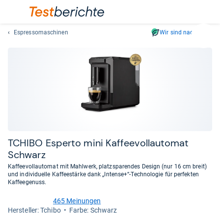
Espressomaschinen
Wir sind nachhaltig
Suc
Geben
Sie
mindest
drei
Zeichen
ein.
Vorschl
erschei
automat
TCHIBO Esperto mini Kaf­fee­voll­au­to­mat
und
Schwarz
lassen
Kaffeevollautomat mit Mahlwerk, platzsparendes Design (nur 16 cm breit)
sich
und individuelle Kaffeestärke dank „Intense+“-Technologie für perfekten
mit
Kaffeegenuss.
den
465 Meinungen
Pfeiltas
4,7
Her­stel­ler: Tchibo
Farbe: Schwarz
von
auswähl