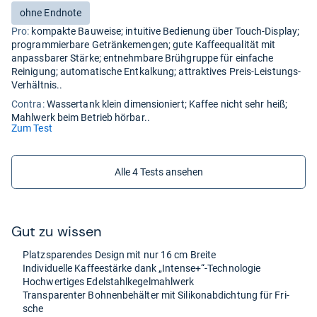
auf
Bewertung:
ohne Endnote
Deutsch
Pro:
kompakte Bauweise; intuitive Bedienung über Touch-Display;
programmierbare Getränkemengen; gute Kaffeequalität mit
anpassbarer Stärke; entnehmbare Brühgruppe für einfache
Reinigung; automatische Entkalkung; attraktives Preis-Leistungs-
Verhältnis..
Contra:
Wassertank klein dimensioniert; Kaffee nicht sehr heiß;
Mahlwerk beim Betrieb hörbar..
(öffnet
Zum Test
in
neuem
Tab)
Alle 4 Tests ansehen
Gut zu wis­sen
Platz­spa­ren­des Design mit nur 16 cm Breite
Indi­vi­du­elle Kaf­fee­stärke dank „Intense+“-​Tech­no­lo­gie
Hoch­wer­ti­ges Edel­stahl­ke­gel­mahl­werk
Trans­pa­ren­ter Boh­nen­be­häl­ter mit Sili­ko­nab­dich­tung für Fri­
sche