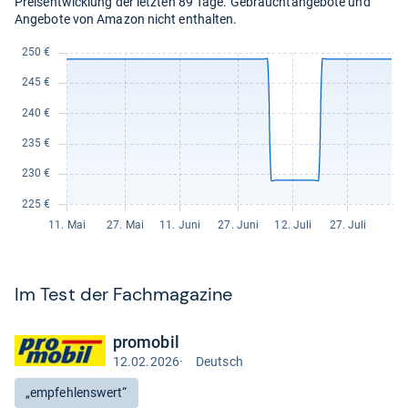
Preisentwicklung der letzten 89 Tage. Gebrauchtangebote und
Angebote von Amazon nicht enthalten.
Im Test der Fach­ma­ga­zine
promobil
12.02.2026
·
Deutsch
Test
auf
Bewertung:
„empfehlenswert“
Deutsch