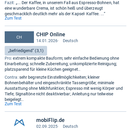
Fazit:
„... Der Kaffee, in unserem Fall aus Espresso-Bohnen, hat
eine wunderbare Crema, ist schön heiß und überzeugt
geschmacklich deutlich mehr als der Kapsel- Kaffee. ...“
(öffnet
Zum Test
in
neuem
CHIP Online
Tab)
CH
14.01.2026
·
Deutsch
Test
auf
Bewertung:
„befriedigend“ (3,1)
Deutsch
Pro:
extrem kompakte Bauform; sehr einfache Bedienung ohne
Einarbeitung; schnelle Zubereitung; unkomplizierte Reinigung;
platzsparend für kleine Küchen geeignet..
Contra:
sehr begrenzte Einstellmöglichkeiten; kleiner
Bohnenbehälter und eingeschränkte Tassengröße; minimale
Ausstattung ohne Milchfunktion; Espresso mit wenig Körper und
Tiefe; Signaltöne nicht deaktivierbar; Anleitung nur teilweise
beigelegt..
(öffnet
Zum Test
in
neuem
mobiFlip.de
Tab)
02.09.2025
·
Deutsch
Test