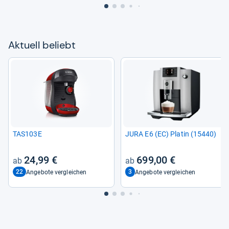
Aktu­ell beliebt
TAS103E
JURA E6 (EC) Pla­tin (15440)
24,99 €
699,00 €
22
3
Angebote vergleichen
Angebote vergleichen