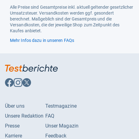
Alle Preise sind Gesamtpreise inkl. aktuell geltender gesetzlicher
Mahlwerk
Kegelmahlwerk
Umsatzsteuer. Versandkosten werden ggf. gesondert
berechnet. Maßgeblich sind der Gesamtpreis und die
Eignung
Versandkosten, die der jeweilige Shop zum Zeitpunkt des
Geeignete Kaffeeart
Kaffeebohnen
Kaufes anbietet.
Mehr Infos dazu in unseren FAQs
Allgemein
Aktualität
Nur aktuelle Produkte
Modelljahr
2025
Produktlinie
Tchibo Esperto Caffè
Auf
Auf
Auf
Facebook
Instagram
X
Varianten
Standard
folgen
folgen
folgen
item_group_id
173914
Über uns
Testmagazine
Leistungsmerkmale
Unsere Redaktion
FAQ
Pumpendruck
19 bar
Presse
Unser Magazin
Funktionalitäten
Karriere
Feedback