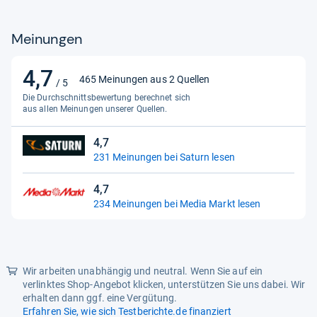
Gewicht
Meinungen
Gesamtgewicht
7.4 kg
Schutz & Sicherheit
4,7
4,7
465 Meinungen aus 2 Quellen
/ 5
von
Sicherheitsmerkmale
Kontrollleuchte
Die Durchschnittsbewertung berechnet sich
5
aus allen Meinungen unserer Quellen.
Farbe
Sternen
4,7
Gehäusefarbe
schwarz
4,7
231 Meinungen bei Saturn lesen
von
Herstellerfarbe
Schwarz
5
4,7
Sternen
4,7
Ausstattung
234 Meinungen bei Media Markt lesen
von
Anzahl Mahlwerke
1
5
Sternen
Ausstattung
Display, abnehmbarer
Wassertank
Wir arbeiten unabhängig und neutral. Wenn Sie auf ein
verlinktes Shop-Angebot klicken, unterstützen Sie uns dabei. Wir
Bauform
erhalten dann ggf. eine Vergütung.
Bauart
freistehend
Erfahren Sie, wie sich Testberichte.de finanziert