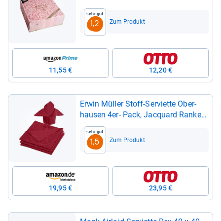
"Damas­cato", #84998
Sehr gut
Zum Produkt
1,2
11,55 €
12,20 €
Erwin Mül­ler Stoff-​Ser­vi­ette Ober­
hau­sen 4er-​ Pack, Jac­quard Ran­ken
Rubin Größe 50x50 cm
Sehr gut
Zum Produkt
1,5
19,95 €
23,95 €