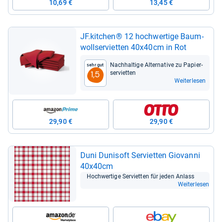
10,69 €
13,45 €
JF.kit­chen® 12 hoch­wer­tige Baum­
woll­ser­vi­et­ten 40x40cm in Rot
Nach­hal­tige Alter­na­tive zu Papier­
Sehr gut
ser­vi­et­ten
1,5
Weiterlesen
29,90 €
29,90 €
Duni Duni­soft Ser­vi­et­ten Gio­vanni
40x40cm
Hoch­wer­tige Ser­vi­et­ten für jeden Anlass
Weiterlesen