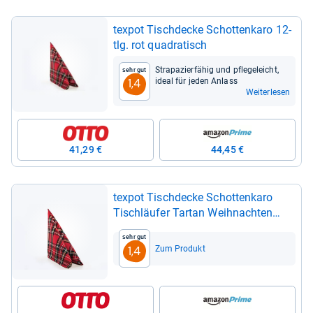
tex­pot Tisch­de­cke Schot­ten­karo 12-​
tlg. rot qua­dra­tisch
Stra­pa­zier­fä­hig und pfle­ge­leicht,
Sehr gut
ideal für jeden Anlass
1,4
Weiterlesen
41,29 €
44,45 €
tex­pot Tisch­de­cke Schot­ten­karo
Tisch­läu­fer Tar­tan Weih­nach­ten
Karo (6-​tlg)
Sehr gut
Zum Produkt
1,4