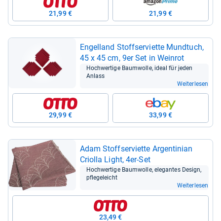
21,99 €
21,99 €
Engel­land Stoffs­er­vi­ette Mund­tuch,
45 x 45 cm, 9er Set in Wein­rot
Hoch­wer­tige Baum­wolle, ideal für jeden
Anlass
Weiterlesen
29,99 €
33,99 €
Adam Stoffs­er­vi­ette Argen­ti­nian
Criolla Light, 4er-​Set
Hoch­wer­tige Baum­wolle, ele­gan­tes Design,
pfle­ge­leicht
Weiterlesen
23,49 €