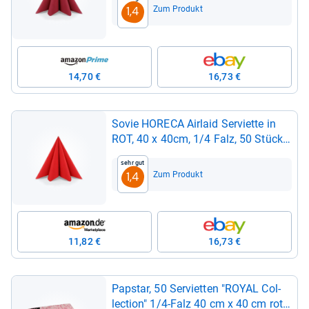
in Stoff­op­tik für Gastro­no­mie Hotel
Zum Produkt
1,4
Cate­ring und ele­gante Tisch­de­ko­ra­
tion, Weih­nach­ten
14,70 €
16,73 €
Sovie HORECA Air­laid Ser­vi­ette in
ROT, 40 x 40cm, 1/4 Falz, 50 Stück,
hoch­wer­tige Ein­wegs­er­vi­et­ten in
Sehr gut
Stoff­op­tik für Gastro­no­mie & pri­vate
Zum Produkt
1,4
Fei­ern, Weih­nach­ten
11,82 €
16,73 €
Papstar, 50 Ser­vi­et­ten "ROYAL Col­
lec­tion" 1/4-​Falz 40 cm x 40 cm rot