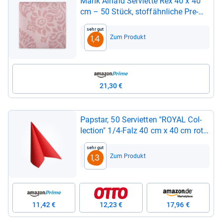
Mank Air­laid Ser­vi­ette Rex 40 x 40
cm – 50 Stück, stof­f­ähn­li­che Pre­
mium Ein­weg Ser­vi­et­ten, weich &
Sehr gut
reiß­fest, extra saug­stark, Hoch­zeit
Zum Produkt
1,4
Orna­ment in Trend­far­ben (Rosé)
21,30 €
Papstar, 50 Ser­vi­et­ten "ROYAL Col­
lec­tion" 1/4-​Falz 40 cm x 40 cm rot
"Casali", #84879
Sehr gut
Zum Produkt
1,3
11,42 €
12,23 €
17,96 €