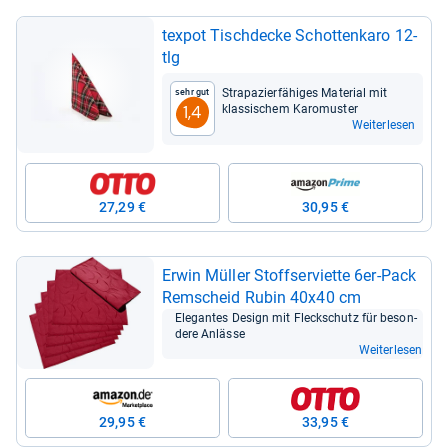
tex­pot Tisch­de­cke Schot­ten­karo 12-​
tlg
Stra­pa­zier­fä­hi­ges Mate­rial mit
Sehr gut
klas­si­schem Karo­mus­ter
1,4
Weiterlesen
27,29 €
30,95 €
Erwin Mül­ler Stoffs­er­vi­ette 6er-​Pack
Rem­scheid Rubin 40x40 cm
Ele­gan­tes Design mit Fleck­schutz für beson­
dere Anlässe
Weiterlesen
29,95 €
33,95 €