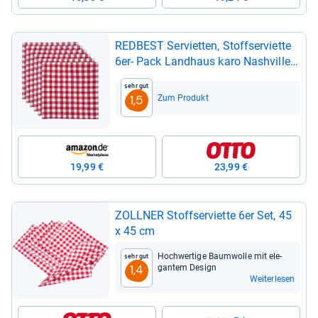
RED­BEST Ser­vi­et­ten, Stoffs­er­vi­ette
6er-​ Pack Land­haus karo Nas­h­ville
rot Größe 50x50 cm
Sehr gut
Zum Produkt
1,5
19,99 €
23,99 €
ZOLL­NER Stoffs­er­vi­ette 6er Set, 45
x 45 cm
Hoch­wer­tige Baum­wolle mit ele­
Sehr gut
gan­tem Design
1,4
Weiterlesen