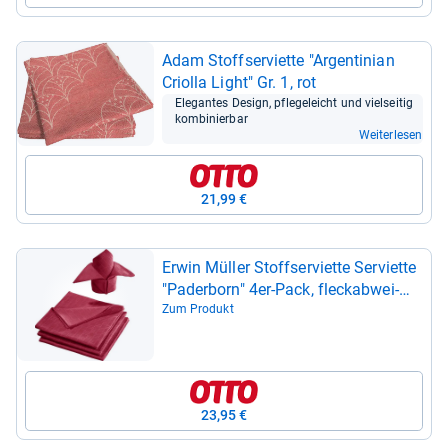
Adam Stoffs­er­vi­ette "Argen­ti­nian
Criolla Light" Gr. 1, rot
Ele­gan­tes Design, pfle­ge­leicht und viel­sei­tig
kom­bi­nier­bar
Weiterlesen
21,99 €
Erwin Mül­ler Stoffs­er­vi­ette Ser­vi­ette
"Pader­born" 4er-​Pack, fleck­ab­wei­
send Uni
Zum Produkt
23,95 €